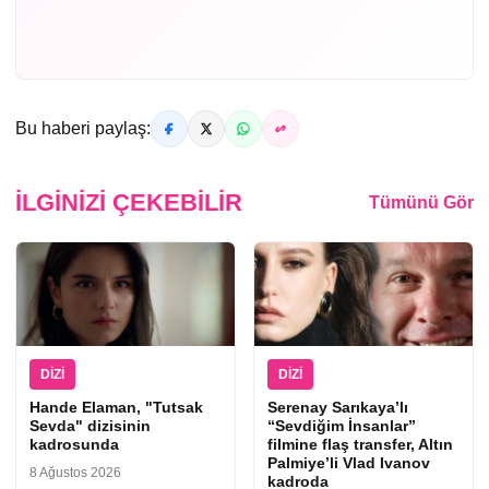
Bu haberi paylaş:
İLGINIZI ÇEKEBILIR
Tümünü Gör
DIZI
DIZI
Hande Elaman, "Tutsak
Serenay Sarıkaya’lı
Sevda" dizisinin
“Sevdiğim İnsanlar”
kadrosunda
filmine flaş transfer, Altın
Palmiye’li Vlad Ivanov
8 Ağustos 2026
kadroda