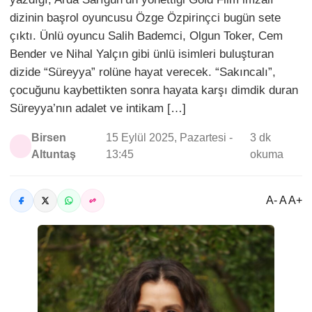
dizinin başrol oyuncusu Özge Özpirinçci bugün sete
çıktı. Ünlü oyuncu Salih Bademci, Olgun Toker, Cem
Bender ve Nihal Yalçın gibi ünlü isimleri buluşturan
dizide “Süreyya” rolüne hayat verecek. “Sakıncalı”,
çocuğunu kaybettikten sonra hayata karşı dimdik duran
Süreyya’nın adalet ve intikam […]
Birsen
15 Eylül 2025, Pazartesi -
3 dk
Altuntaş
13:45
okuma
A- A A+