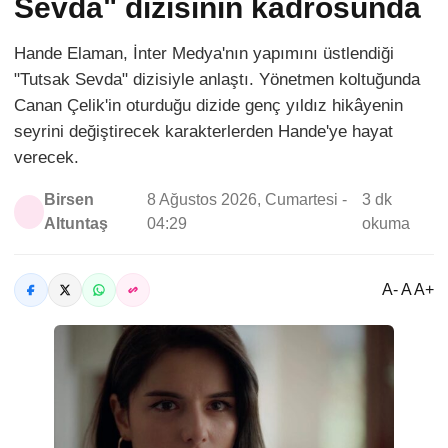
Sevda" dizisinin kadrosunda
Hande Elaman, İnter Medya'nın yapımını üstlendiği
"Tutsak Sevda" dizisiyle anlaştı. Yönetmen koltuğunda
Canan Çelik'in oturduğu dizide genç yıldız hikâyenin
seyrini değiştirecek karakterlerden Hande'ye hayat
verecek.
Birsen
8 Ağustos 2026, Cumartesi -
3 dk
Altuntaş
04:29
okuma
A- A A+