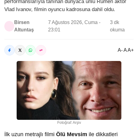
performanslarıyla tanınan dünyaca ünlü Rumen aktör
Vlad Ivanov, filmin oyuncu kadrosuna dahil oldu.
Birsen
7 Ağustos 2026, Cuma -
3 dk
Altuntaş
23:01
okuma
A- A A+
Fotoğraf: Arşiv
İlk uzun metrajlı filmi
Ölü Mevsim
ile dikkatleri