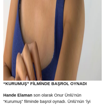
“KURUMU
Ş” FİLMİND
E BA
ŞROL OYNADI
Hande Elaman
son olarak Onur Ünlü’nün
“Kurumuş” filminde başrol oynadı. Ünlü’nün ‘İyi