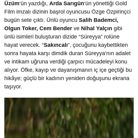
Üzüm
‘ün yazdığı,
Arda Sarıgün
‘ün yönettiği Gold
Film imzalı dizinin başrol oyuncusu Özge Özpirinçci
bugün sete çıktı. Ünlü oyuncu
Salih Bademci,
Olgun Toker, Cem Bender
ve
Nihal Yalçın
gibi
ünlü isimleri buluşturan dizide “Süreyya” rolüne
hayat verecek. “
Sakıncalı
”, çocuğunu kaybettikten
sonra hayata karşı dimdik duran Süreyya’nın adalet
ve intikam uğruna verdiği çarpıcı mücadeleyi konu
alıyor. Öfke, kayıp ve dayanışmanın iç içe geçtiği bu
hikâye; güçlü bir kadının yeniden doğuşunu ekrana
taşıyor.