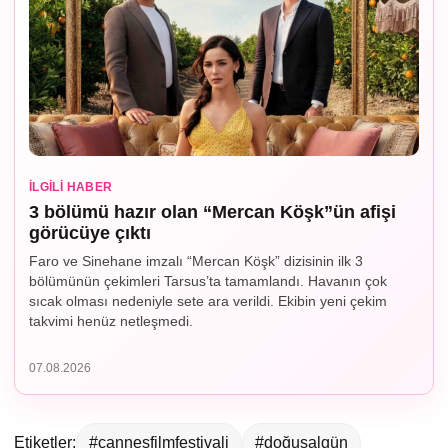
İLGILI HABER
3 bölümü hazır olan “Mercan Köşk”ün afişi
görücüye çıktı
Faro ve Sinehane imzalı “Mercan Köşk” dizisinin ilk 3
bölümünün çekimleri Tarsus’ta tamamlandı. Havanın çok
sıcak olması nedeniyle sete ara verildi. Ekibin yeni çekim
takvimi henüz netleşmedi.
07.08.2026
Etiketler:
#cannesfilmfestivali
#doğuşalgün