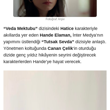
Fotoğraf: Arşiv
“Veda Mektubu”
dizisindeki
Hatice
karakteriyle
akıllarda yer eden
Hande Elaman,
İnter Medya’nın
yapımını üstlendiği
“Tutsak Sevda”
dizisiyle anlaştı.
Yönetmen koltuğunda
Canan Çelik
‘in oturduğu
dizide genç yıldız hikâyenin seyrini değiştirecek
karakterlerden Hande’ye hayat verecek.