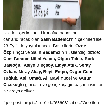
Dizide
“Çetin”
adlı bir mafya babasını
canlandıracak olan
Salih Bademci
‘nin çekimleri ise
23 Eylül’de yayınlanacak. Başrollerini
Özge
Özpirinçci
ve
Salih Bademci
’nin üstlendiği dizide;
Cem Bender, Nihal Yalçın, Olgun Toker, Berk
Bakioğlu, Asiye Dinçsoy, Lidya Atlik, Seray
Özkan, Miray Akay, Beyti Engin, Özgür Cem
Tuğluk, Aslı Omağ, Ali Mavi Yücel
ve
Gurur
Çiçekoğlu
gibi usta ve genç kuşağın başarılı isimleri
bir araya geliyor.
[geo-post target=”true” id=”63608″ label=”Önerilen