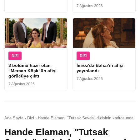
7 Ağustos 2026
DIZI
DIZI
3 bölümü hazır olan
İmroz'da Bahar'ın afişi
“Mercan Köşk”ün afişi
yayınlandı
görücüye çıktı
7 Ağustos 2026
7 Ağustos 2026
Ana Sayfa › Dizi › Hande Elaman, "Tutsak Sevda" dizisinin kadrosunda
Hande Elaman, "Tutsak