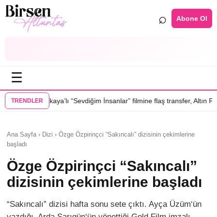
⌕
Abone Ol
☰
“Sevdiğim İnsanlar” filmine flaş transfer, Altın Palmiye’li Vlad Ivanov k
TRENDLER
Ana Sayfa › Dizi › Özge Özpirinçci “Sakıncalı” dizisinin çekimlerine
başladı
Özge Özpirinçci “Sakıncalı”
dizisinin çekimlerine başladı
“Sakıncalı” dizisi hafta sonu sete çıktı. Ayça Üzüm‘ün
yazdığı, Arda Sarıgün‘ün yönettiği Gold Film imzalı