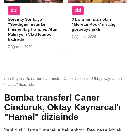
DIZI
DIZI
Serenay Sarıkaya’lı
3 bölümü hazır olan
“Sevdiğim İnsanlar”
“Mercan Köşk”ün afişi
filmine flaş transfer, Altın
görücüye çıktı
Palmiye’li Vlad Ivanov
7 Ağustos 2026
kadroda
7 Ağustos 2026
Ana Sayfa › Dizi › Bomba transfer! Caner Cindoruk, Oktay Kaynarcal'ı
"Hamal" dizisinde
Bomba transfer! Caner
Cindoruk, Oktay Kaynarcal'ı
"Hamal" dizisinde
Yeni dizi "Hamal" merakla bekleniyor. Peş peşe iddialı