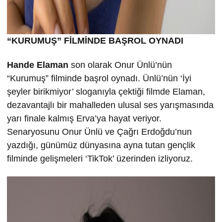
“KURUMU
Ş” FİLMİND
E BA
ŞROL OYNADI
Hande Elaman
son olarak Onur Ünlü’nün
“Kurumuş” filminde başrol oynadı. Ünlü’nün ‘İyi
şeyler birikmiyor’ sloganıyla çektiği filmde Elaman,
dezavantajlı bir mahalleden ulusal ses yarışmasında
yarı finale kalmış Erva’ya hayat veriyor.
Senaryosunu Onur Ünlü ve Çağrı Erdoğdu’nun
yazdığı, günümüz dünyasına ayna tutan gençlik
filminde gelişmeleri ‘TikTok’ üzerinden izliyoruz.