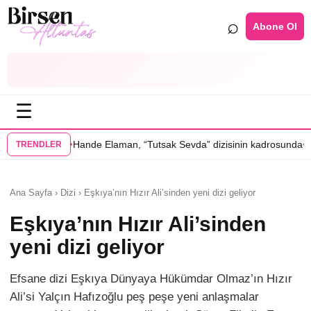
⌕
Abone Ol
☰
•
e Elaman, “Tutsak Sevda” dizisinin kadrosunda
Serenay Sarıkaya’lı “Se
TRENDLER
Ana Sayfa › Dizi › Eşkıya’nın Hızır Ali’sinden yeni dizi geliyor
Eşkıya’nın Hızır Ali’sinden
yeni dizi geliyor
Efsane dizi Eşkıya Dünyaya Hükümdar Olmaz’ın Hızır
Ali’si Yalçın Hafızoğlu peş peşe yeni anlaşmalar