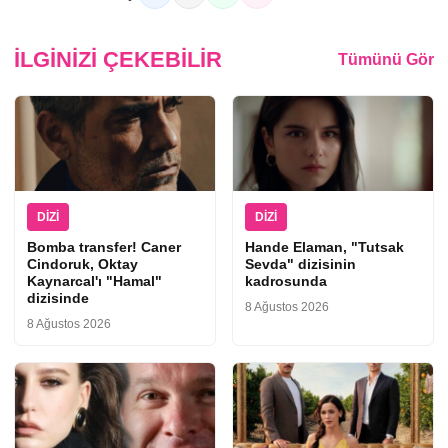
İLGINIZI ÇEKEBILIR
Tümünü Gör
DIZI
DIZI
Bomba transfer! Caner
Hande Elaman, "Tutsak
Cindoruk, Oktay
Sevda" dizisinin
Kaynarcal'ı "Hamal"
kadrosunda
dizisinde
8 Ağustos 2026
8 Ağustos 2026