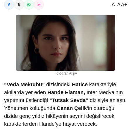
A- A A+
Fotoğraf: Arşiv
“Veda Mektubu”
dizisindeki
Hatice
karakteriyle
akıllarda yer eden
Hande Elaman,
İnter Medya’nın
yapımını üstlendiği
“Tutsak Sevda”
dizisiyle anlaştı.
Yönetmen koltuğunda
Canan Çelik
‘in oturduğu
dizide genç yıldız hikâyenin seyrini değiştirecek
karakterlerden Hande’ye hayat verecek.