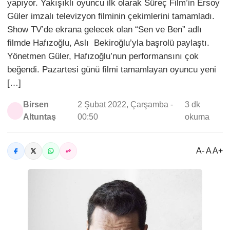
yapıyor. Yakışıklı oyuncu ilk olarak Süreç Film’in Ersoy
Güler imzalı televizyon filminin çekimlerini tamamladı.
Show TV’de ekrana gelecek olan “Sen ve Ben” adlı
filmde Hafızoğlu, Aslı Bekiroğlu’yla başrolü paylaştı.
Yönetmen Güler, Hafızoğlu’nun performansını çok
beğendi. Pazartesi günü filmi tamamlayan oyuncu yeni
[…]
Birsen
2 Şubat 2022, Çarşamba -
3 dk
Altuntaş
00:50
okuma
A- A A+