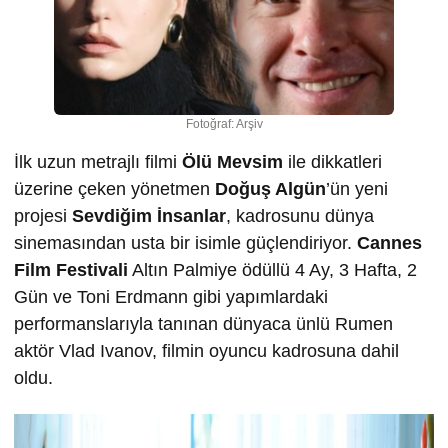
Fotoğraf: Arşiv
İlk uzun metrajlı filmi
Ölü Mevsim
ile dikkatleri
üzerine çeken yönetmen
Doğuş Algün
’ün yeni
projesi
Sevdiğim İnsanlar
, kadrosunu dünya
sinemasından usta bir isimle güçlendiriyor.
Cannes
Film Festivali
Altın Palmiye ödüllü 4 Ay, 3 Hafta, 2
Gün ve Toni Erdmann gibi yapımlardaki
performanslarıyla tanınan dünyaca ünlü Rumen
aktör Vlad Ivanov, filmin oyuncu kadrosuna dahil
oldu.