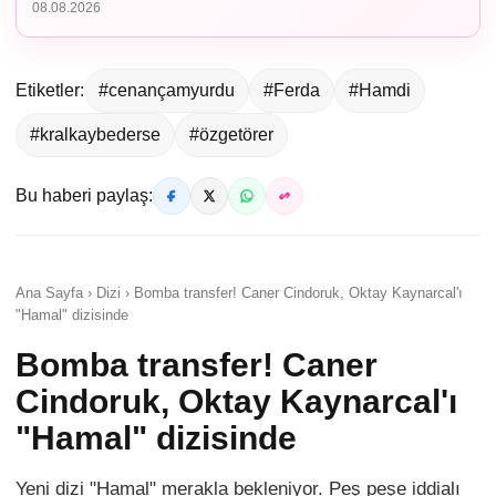
08.08.2026
Etiketler:
#cenançamyurdu
#Ferda
#Hamdi
#kralkaybederse
#özgetörer
Bu haberi paylaş:
Ana Sayfa › Dizi › Bomba transfer! Caner Cindoruk, Oktay Kaynarcal'ı
"Hamal" dizisinde
Bomba transfer! Caner
Cindoruk, Oktay Kaynarcal'ı
"Hamal" dizisinde
Yeni dizi "Hamal" merakla bekleniyor. Peş peşe iddialı