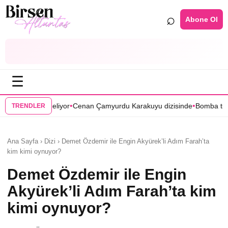
⌕
Abone Ol
☰
•
Cenan Çamyurdu Karakuyu dizisinde
Bomba transfer! Caner Cindoruk, 
TRENDLER
Ana Sayfa › Dizi › Demet Özdemir ile Engin Akyürek’li Adım Farah’ta
kim kimi oynuyor?
Demet Özdemir ile Engin
Akyürek’li Adım Farah’ta kim
kimi oynuyor?