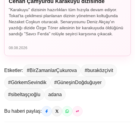
Cenan Çamyurdu Karakuyu dizisinde
"Karakuyu" dizisinin hazırlıkları tüm hızıyla devam ediyor.
Tokat'ta çekilmesi planlanan dizinin yönetmen koltuğunda
Nezaket Coşkun oturacak. Senaryosunu Deniz Akçay'ın
yazdığı dizide Özge Törer ailesinin bir karakuyuda öldüğünü
sandığı "Savcı Ferda" rolüyle seyirci karşısına çıkacak.
08.08.2026
Etiketler:
#BirZamanlarÇukurova
#buraközçivit
#GörkemSevindik
#GüneşinDoğduğuyer
#sibeltaşçıoğlu
adana
Bu haberi paylaş: