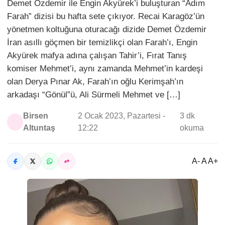
Demet Özdemir ile Engin Akyürek’i buluşturan “Adım
Farah” dizisi bu hafta sete çıkıyor. Recai Karagöz’ün
yönetmen koltuğuna oturacağı dizide Demet Özdemir
İran asıllı göçmen bir temizlikçi olan Farah’ı, Engin
Akyürek mafya adına çalışan Tahir’i, Fırat Tanış
komiser Mehmet’i, aynı zamanda Mehmet’in kardeşi
olan Derya Pınar Ak, Farah’ın oğlu Kerimşah’ın
arkadaşı “Gönül”ü, Ali Sürmeli Mehmet ve […]
Birsen
2 Ocak 2023, Pazartesi -
3 dk
Altuntaş
12:22
okuma
A- A A+