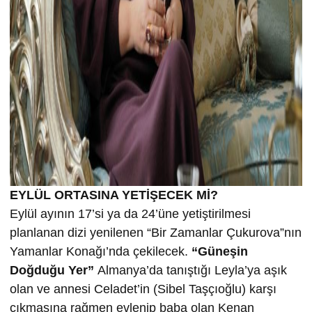
EYLÜL ORTASINA YETİŞECEK Mİ?
Eylül ayının 17’si ya da 24’üne yetiştirilmesi
planlanan dizi yenilenen “Bir Zamanlar Çukurova”nın
Yamanlar Konağı’nda çekilecek.
“Güneşin
Doğduğu Yer”
Almanya’da tanıştığı Leyla’ya aşık
olan ve annesi Celadet’in (Sibel Taşçıoğlu) karşı
çıkmasına rağmen evlenip baba olan Kenan