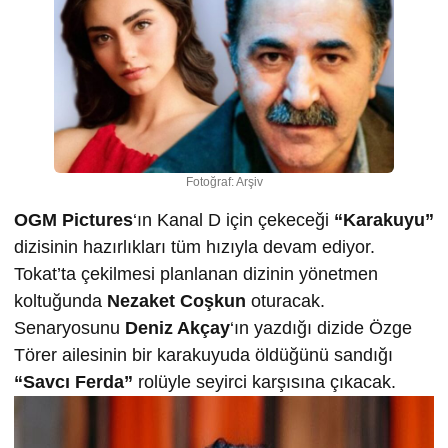
Fotoğraf: Arşiv
OGM Pictures
‘ın Kanal D için çekeceği
“Karakuyu”
dizisinin hazırlıkları tüm hızıyla devam ediyor.
Tokat’ta çekilmesi planlanan dizinin yönetmen
koltuğunda
Nezaket Coşkun
oturacak.
Senaryosunu
Deniz Akçay
‘ın yazdığı dizide Özge
Törer ailesinin bir karakuyuda öldüğünü sandığı
“Savcı Ferda”
rolüyle seyirci karşısına çıkacak.