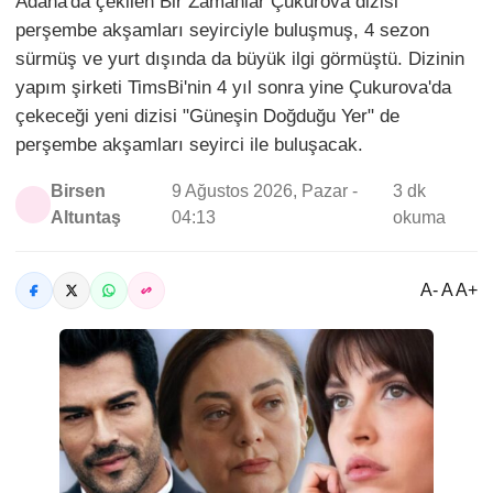
Adana'da çekilen Bir Zamanlar Çukurova dizisi
perşembe akşamları seyirciyle buluşmuş, 4 sezon
sürmüş ve yurt dışında da büyük ilgi görmüştü. Dizinin
yapım şirketi TimsBi'nin 4 yıl sonra yine Çukurova'da
çekeceği yeni dizisi "Güneşin Doğduğu Yer" de
perşembe akşamları seyirci ile buluşacak.
Birsen
9 Ağustos 2026, Pazar -
3 dk
Altuntaş
04:13
okuma
A- A A+