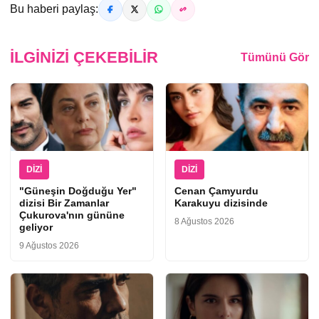
Bu haberi paylaş:
İLGINIZI ÇEKEBILIR
Tümünü Gör
DIZI
DIZI
"Güneşin Doğduğu Yer"
Cenan Çamyurdu
dizisi Bir Zamanlar
Karakuyu dizisinde
Çukurova'nın gününe
8 Ağustos 2026
geliyor
9 Ağustos 2026