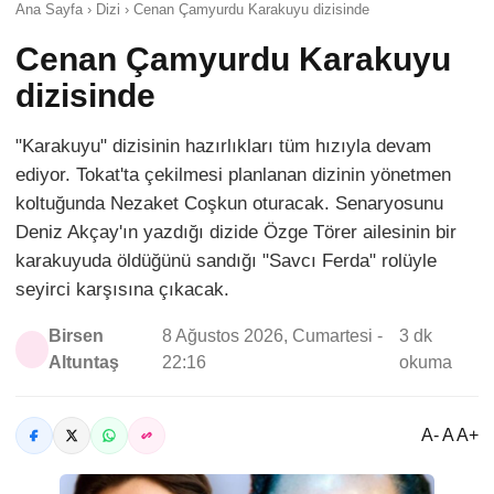
Ana Sayfa › Dizi › Cenan Çamyurdu Karakuyu dizisinde
Cenan Çamyurdu Karakuyu
dizisinde
"Karakuyu" dizisinin hazırlıkları tüm hızıyla devam
ediyor. Tokat'ta çekilmesi planlanan dizinin yönetmen
koltuğunda Nezaket Coşkun oturacak. Senaryosunu
Deniz Akçay'ın yazdığı dizide Özge Törer ailesinin bir
karakuyuda öldüğünü sandığı "Savcı Ferda" rolüyle
seyirci karşısına çıkacak.
Birsen
8 Ağustos 2026, Cumartesi -
3 dk
Altuntaş
22:16
okuma
A- A A+