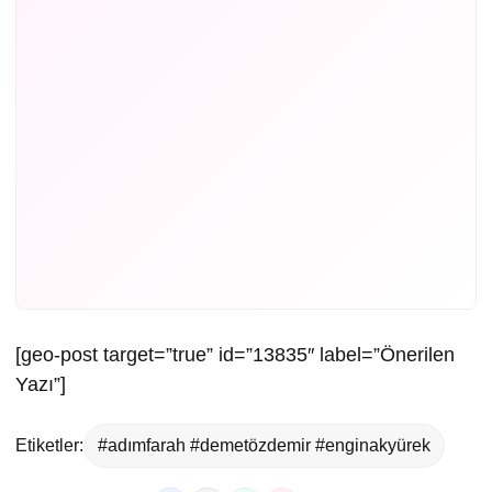
[geo-post target=”true” id=”13835″ label=”Önerilen
Yazı”]
Etiketler:
#adımfarah #demetözdemir #enginakyürek