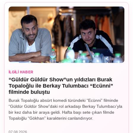
İLGILI HABER
“Güldür Güldür Show”un yıldızları Burak
Topaloğlu ile Berkay Tulumbacı “Ecünni”
filminde buluştu
Burak Topaloğlu absürt komedi türündeki “Ecünni” filminde
“Güldür Güldür Show”daki rol arkadaşı Berkay Tulumbacı’yla
bir kez daha bir araya geldi. Hafta başı sete çıkan filmde
Topaloğlu “Gökhan” karakterini canlandırıyor.
07.08.2026