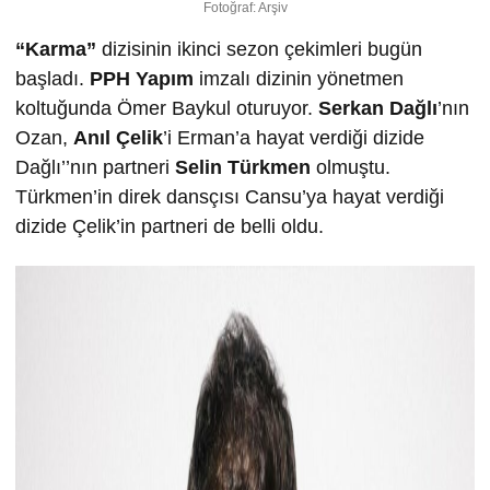
Fotoğraf: Arşiv
“Karma”
dizisinin ikinci sezon çekimleri bugün
başladı.
PPH Yapım
imzalı dizinin yönetmen
koltuğunda Ömer Baykul oturuyor.
Serkan Dağlı
’nın
Ozan,
Anıl Çelik
’i Erman’a hayat verdiği dizide
Dağlı’’nın partneri
Selin Türkmen
olmuştu.
Türkmen’in direk dansçısı Cansu’ya hayat verdiği
dizide Çelik’in partneri de belli oldu.