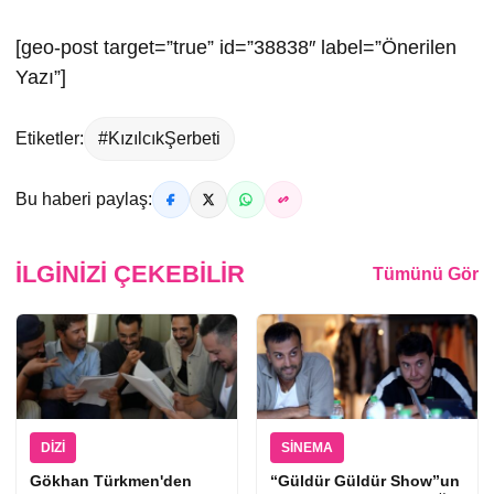
[geo-post target=”true” id=”38838″ label=”Önerilen
Yazı”]
Etiketler:
#KızılcıkŞerbeti
Bu haberi paylaş:
İLGINIZI ÇEKEBILIR
Tümünü Gör
DIZI
SINEMA
Gökhan Türkmen'den
“Güldür Güldür Show”un