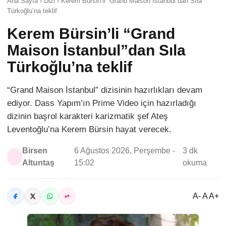
Ana Sayfa › Dizi › Kerem Bürsin’li “Grand Maison İstanbul”dan Sıla
Türkoğlu’na teklif
Kerem Bürsin’li “Grand
Maison İstanbul”dan Sıla
Türkoğlu’na teklif
“Grand Maison İstanbul” dizisinin hazırlıkları devam
ediyor. Dass Yapım’ın Prime Video için hazırladığı
dizinin başrol karakteri karizmatik şef Ateş
Leventoğlu’na Kerem Bürsin hayat verecek.
Birsen
6 Ağustos 2026, Perşembe -
3 dk
Altuntaş
15:02
okuma
A- A A+