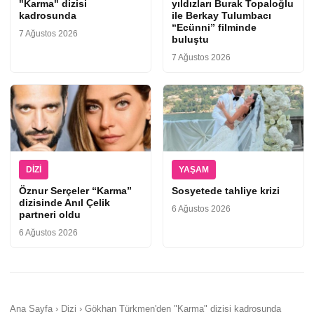
"Karma" dizisi
yıldızları Burak Topaloğlu
kadrosunda
ile Berkay Tulumbacı
“Ecünni” filminde
7 Ağustos 2026
buluştu
7 Ağustos 2026
DIZI
YAŞAM
Öznur Serçeler “Karma”
Sosyetede tahliye krizi
dizisinde Anıl Çelik
6 Ağustos 2026
partneri oldu
6 Ağustos 2026
Ana Sayfa › Dizi › Gökhan Türkmen'den "Karma" dizisi kadrosunda