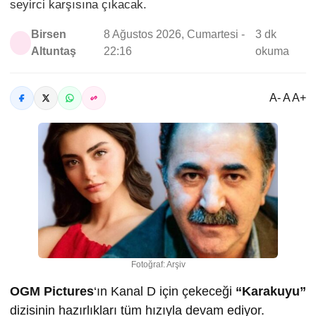
seyirci karşısına çıkacak.
Birsen
8 Ağustos 2026, Cumartesi -
3 dk
Altuntaş
22:16
okuma
A- A A+
Fotoğraf: Arşiv
OGM Pictures
‘ın Kanal D için çekeceği
“Karakuyu”
dizisinin hazırlıkları tüm hızıyla devam ediyor.