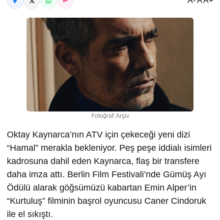
A- A A+
Fotoğraf: Arşiv
Oktay Kaynarca’nın ATV için çekeceği yeni dizi
“Hamal” merakla bekleniyor. Peş peşe iddialı isimleri
kadrosuna dahil eden Kaynarca, flaş bir transfere
daha imza attı. Berlin Film Festivali’nde Gümüş Ayı
Ödülü alarak göğsümüzü kabartan Emin Alper’in
“Kurtuluş” filminin başrol oyuncusu Caner Cindoruk
ile el sıkıştı.