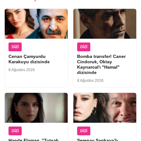
DIZI
DIZI
Cenan Çamyurdu
Bomba transfer! Caner
Karakuyu dizisinde
Cindoruk, Oktay
Kaynarcal'ı "Hamal"
8 Ağustos 2026
dizisinde
8 Ağustos 2026
DIZI
DIZI
Hande Elaman, "Tutsak
Serenay Sarıkaya’lı