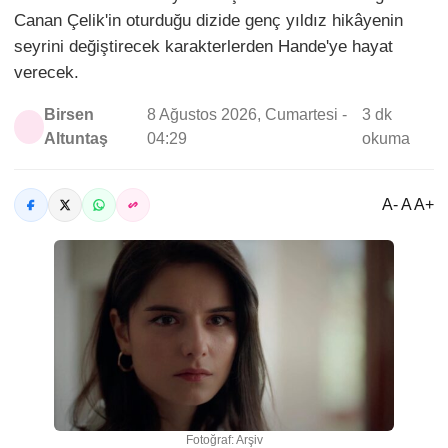
Canan Çelik'in oturduğu dizide genç yıldız hikâyenin
seyrini değiştirecek karakterlerden Hande'ye hayat
verecek.
Birsen
8 Ağustos 2026, Cumartesi -
3 dk
Altuntaş
04:29
okuma
A- A A+
Fotoğraf: Arşiv