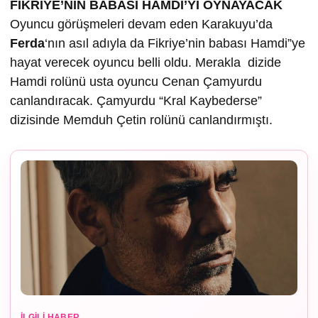
FİKRİYE’NİN BABASI HAMDİ’Yİ OYNAYACAK
Oyuncu görüşmeleri devam eden Karakuyu’da
Ferda
‘nın asıl adıyla da Fikriye’nin babası Hamdi”ye
hayat verecek oyuncu belli oldu. Merakla dizide
Hamdi rolünü usta oyuncu Cenan Çamyurdu
canlandıracak. Çamyurdu “Kral Kaybederse”
dizisinde Memduh Çetin rolünü canlandırmıştı.
İLGILI HABER