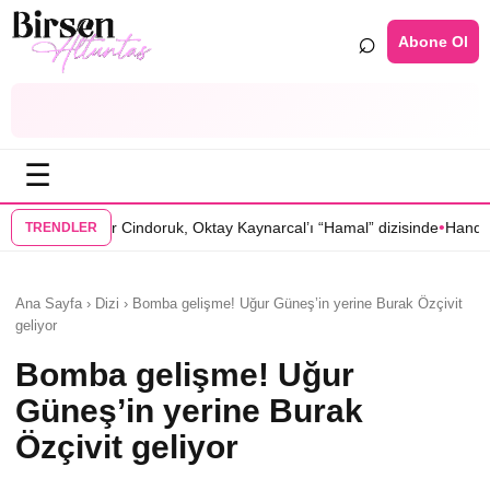
⌕
Abone Ol
☰
•
doruk, Oktay Kaynarcal’ı “Hamal” dizisinde
Hande Elaman, “Tutsak Sev
TRENDLER
Ana Sayfa › Dizi › Bomba gelişme! Uğur Güneş’in yerine Burak Özçivit
geliyor
Bomba gelişme! Uğur
Güneş’in yerine Burak
Özçivit geliyor