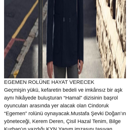
EGEMEN ROLÜNE HAYAT VERECEK
Geçmişin yükü, kefaretin bedeli ve imkânsız bir aşk
aynı hikâyede buluşturan “Hamal” dizisinin başrol
oyuncuları arasında yer alacak olan Cindoruk
“Egemen” rolünü oynayacak.Mustafa Şevki Doğan’ın
yöneteceği, Kerem Deren, Çisil Hazal Tenim, Bilge
Kurban’ın yazdığı KYN Yapım imzasını taşıyan