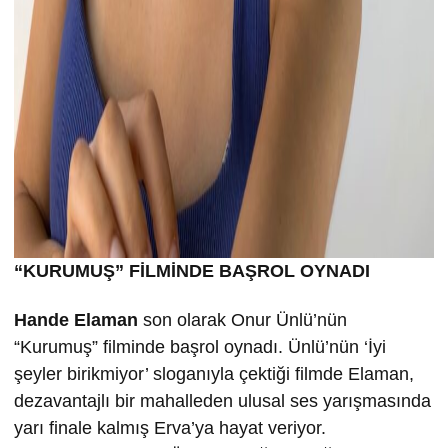
“KURUMU
Ş” FİLMİND
E BA
ŞROL OYNADI
Hande Elaman
son olarak Onur Ünlü’nün
“Kurumuş” filminde başrol oynadı. Ünlü’nün ‘İyi
şeyler birikmiyor’ sloganıyla çektiği filmde Elaman,
dezavantajlı bir mahalleden ulusal ses yarışmasında
yarı finale kalmış Erva’ya hayat veriyor.