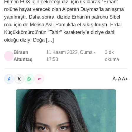
Film’in FOX için çekeceği dizi için ilk olarak “Erhan”
rolüne hayat verecek olan Alperen Duymaz’la anlaşma
yapılmıştı. Daha sonra dizide Erhan’ın patronu Sibel
rolü için de Melisa Aslı Pamuk’la el sıkışılmıştı. Erdal
Küçükkömürcü’nün “Tahir” karakteriyle diziye dahil
olduğu diziyi Doğa […]
Birsen
11 Kasım 2022, Cuma -
3 dk
Altuntaş
17:53
okuma
A- A A+