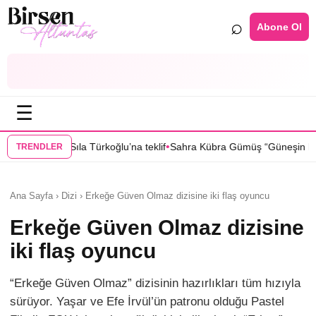
⌕
Abone Ol
☰
•
•
 teklif
Sahra Kübra Gümüş “Güneşin Doğduğu Yer” dizisinde
Selin T
TRENDLER
Ana Sayfa › Dizi › Erkeğe Güven Olmaz dizisine iki flaş oyuncu
Erkeğe Güven Olmaz dizisine
iki flaş oyuncu
“Erkeğe Güven Olmaz” dizisinin hazırlıkları tüm hızıyla
sürüyor. Yaşar ve Efe İrvül’ün patronu olduğu Pastel