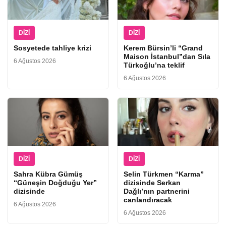
DIZI
DIZI
Sosyetede tahliye krizi
Kerem Bürsin’li “Grand
Maison İstanbul”dan Sıla
6 Ağustos 2026
Türkoğlu’na teklif
6 Ağustos 2026
DIZI
DIZI
Sahra Kübra Gümüş
Selin Türkmen “Karma”
“Güneşin Doğduğu Yer”
dizisinde Serkan
dizisinde
Dağlı’nın partnerini
canlandıracak
6 Ağustos 2026
6 Ağustos 2026