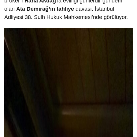
broker’ı
Rana Akdağ
’la evliliği günlerdir gündem
olan
Ata Demirağ’ın tahliye
davası, İstanbul
Adliyesi 38. Sulh Hukuk Mahkemesi’nde görülüyor.