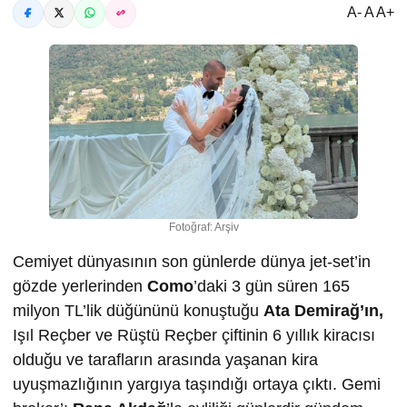
A- A A+
Fotoğraf: Arşiv
Cemiyet dünyasının son günlerde dünya jet-set’in
gözde yerlerinden
Como
’daki 3 gün süren 165
milyon TL’lik düğününü konuştuğu
Ata Demirağ’ın,
Işıl Reçber ve Rüştü Reçber çiftinin 6 yıllık kiracısı
olduğu ve tarafların arasında yaşanan kira
uyuşmazlığının yargıya taşındığı ortaya çıktı. Gemi