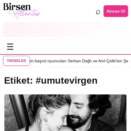
⌕
Abone Ol
☰
Karma dizisinin başrol oyuncuları Serkan Dağlı ve Anıl Çelik’ten Şener 
TRENDLER
Etiket:
#umutevirgen