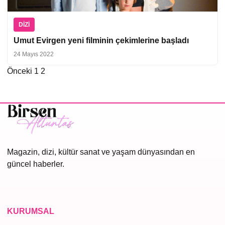
DIZI
Umut Evirgen yeni filminin çekimlerine başladı
24 Mayıs 2022
Önceki
1
2
Yazı
sayfalaması
Magazin, dizi, kültür sanat ve yaşam dünyasından en
güncel haberler.
KURUMSAL