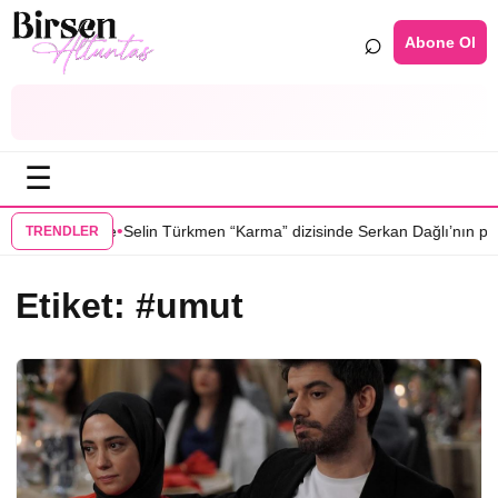
⌕
Abone Ol
☰
•
Yer” dizisinde
Selin Türkmen “Karma” dizisinde Serkan Dağlı’nın part
TRENDLER
Etiket:
#umut