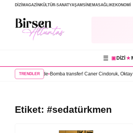
DİZİ
MAGAZİN
KÜLTÜR-SANAT
YAŞAM
SİNEMA
SAĞLIK
EKONOMİ
☰
▣
DİZİ
★
rakuyu dizisinde
•
Bomba transfer! Caner Cindoruk, Oktay Kayn
TRENDLER
Etiket:
#sedatürkmen