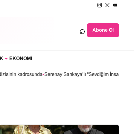
⌕
Abone Ol
IK
⌁
EKONOMİ
inin kadrosunda
•
Serenay Sarıkaya’lı “Sevdiğim İnsanlar” filmine 