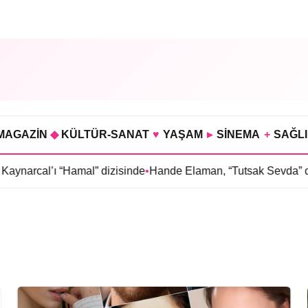
MAGAZİN
◆
KÜLTÜR-SANAT
♥
YAŞAM
▸
SİNEMA
+
SAĞL
arcal’ı “Hamal” dizisinde
•
Hande Elaman, “Tutsak Sevda” dizis