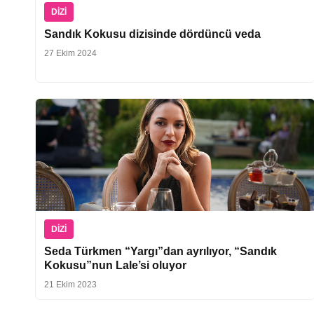
DIZI
Sandık Kokusu dizisinde dördüncü veda
27 Ekim 2024
DIZI
Seda Türkmen “Yargı”dan ayrılıyor, “Sandık
Kokusu”nun Lale’si oluyor
21 Ekim 2023