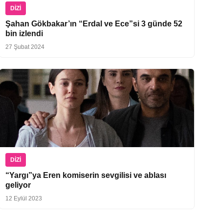
DIZI
Şahan Gökbakar’ın “Erdal ve Ece”si 3 günde 52
bin izlendi
27 Şubat 2024
DIZI
“Yargı”ya Eren komiserin sevgilisi ve ablası
geliyor
12 Eylül 2023