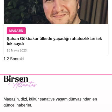
MAGAZIN
Şahan Gökbakar ülkede yaşadığı rahatsızlıkları tek
tek saydı
15 Mayıs 2023
1
2
Sonraki
Yazı
sayfalaması
Magazin, dizi, kültür sanat ve yaşam dünyasından en
güncel haberler.