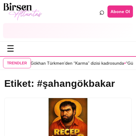
⌕
Abone Ol
☰
•
•
 ertelendi
Gökhan Türkmen’den “Karma” dizisi kadrosunda
“Güldür Gü
TRENDLER
Etiket:
#şahangökbakar