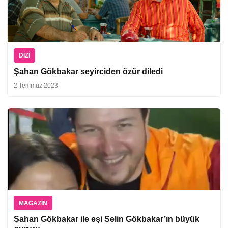
DIZI
Şahan Gökbakar seyirciden özür diledi
2 Temmuz 2023
MAGAZIN
Şahan Gökbakar ile eşi Selin Gökbakar’ın büyük