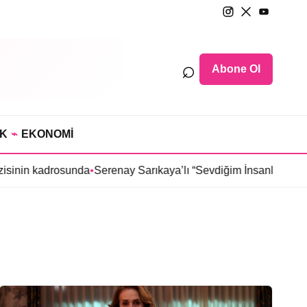
⌕
Abone Ol
IK
⌁
EKONOMİ
sinin kadrosunda
•
Serenay Sarıkaya’lı “Sevdiğim İnsanlar” filmine