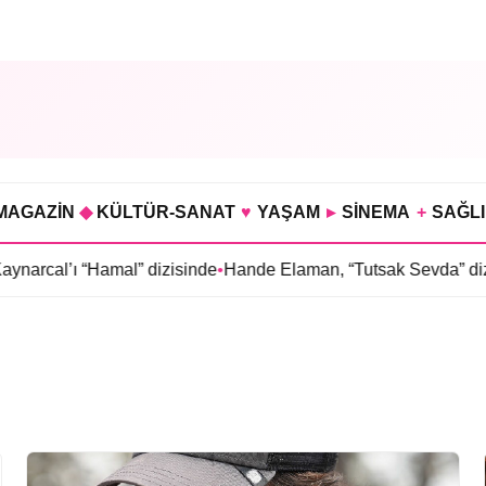
MAGAZİN
◆
KÜLTÜR-SANAT
♥
YAŞAM
▸
SİNEMA
+
SAĞL
narcal’ı “Hamal” dizisinde
•
Hande Elaman, “Tutsak Sevda” dizi