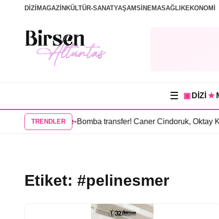
DİZİ
MAGAZİN
KÜLTÜR-SANAT
YAŞAM
SİNEMA
SAĞLIK
EKONOMİ
☰
▣
DİZİ
★
arakuyu dizisinde
•
Bomba transfer! Caner Cindoruk, Oktay Kay
TRENDLER
Etiket:
#pelinesmer