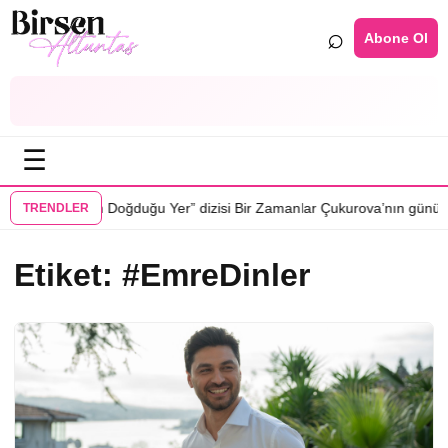
⌕
Abone Ol
☰
•
yor
“Güneşin Doğduğu Yer” dizisi Bir Zamanlar Çukurova’nın gününe ge
TRENDLER
Etiket:
#EmreDinler