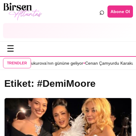
⌕
Abone Ol
☰
•
Bir Zamanlar Çukurova’nın gününe geliyor
Cenan Çamyurdu Karakuyu d
TRENDLER
Etiket:
#DemiMoore