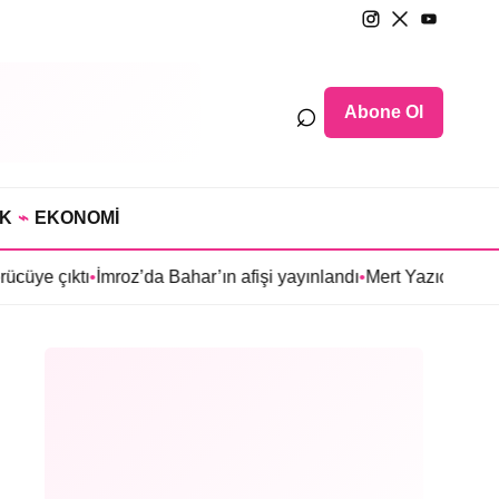
⌕
Abone Ol
IK
⌁
EKONOMİ
ktı
•
İmroz’da Bahar’ın afişi yayınlandı
•
Mert Yazıcıoğlu’nun Aras d