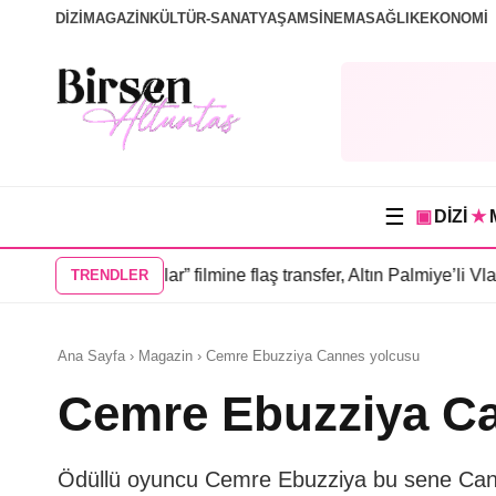
DİZİ
MAGAZİN
KÜLTÜR-SANAT
YAŞAM
SİNEMA
SAĞLIK
EKONOMİ
☰
▣
DİZİ
★
diğim İnsanlar” filmine flaş transfer, Altın Palmiye’li Vlad Ivan
TRENDLER
Ana Sayfa › Magazin › Cemre Ebuzziya Cannes yolcusu
Cemre Ebuzziya C
Ödüllü oyuncu Cemre Ebuzziya bu sene Canne