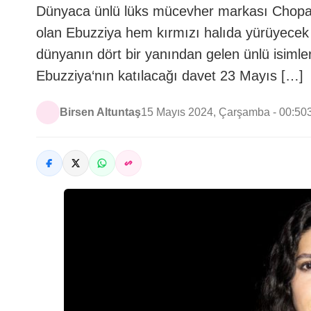
Dünyaca ünlü lüks mücevher markası Chopard
olan Ebuzziya hem kırmızı halıda yürüyecek
dünyanın dört bir yanından gelen ünlü isiml
Ebuzziya‘nın katılacağı davet 23 Mayıs […]
Birsen Altuntaş
15 Mayıs 2024, Çarşamba - 00:50