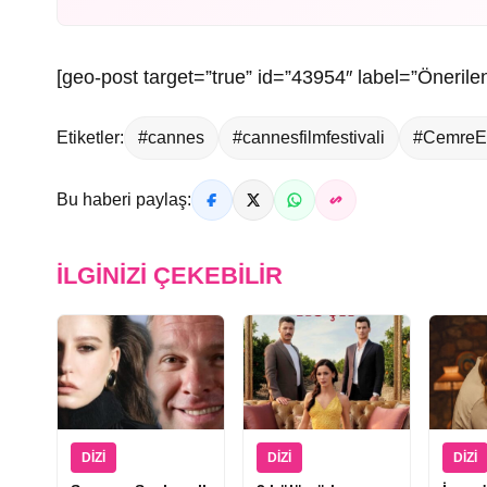
[geo-post target=”true” id=”43954″ label=”Önerilen
Etiketler:
#cannes
#cannesfilmfestivali
#CemreE
Bu haberi paylaş:
İLGINIZI ÇEKEBILIR
DIZI
DIZI
DIZI