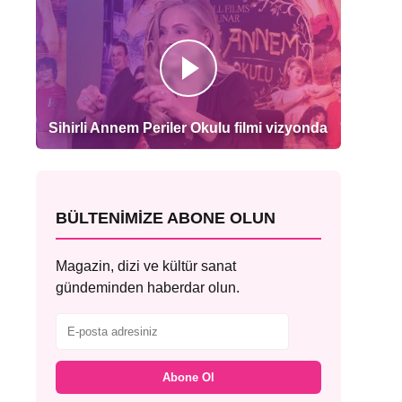
Sihirli Annem Periler Okulu filmi vizyonda
BÜLTENIMIZE ABONE OLUN
Magazin, dizi ve kültür sanat
gündeminden haberdar olun.
Abone Ol