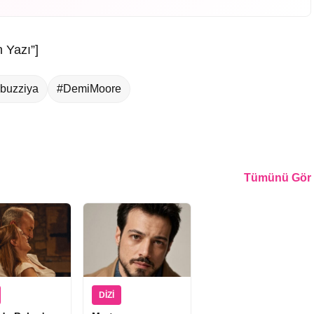
 Yazı”]
buzziya
#DemiMoore
Tümünü Gör
DIZI