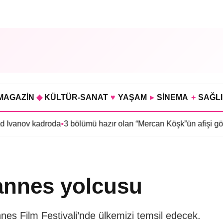
MAGAZİN
◆
KÜLTÜR-SANAT
♥
YAŞAM
▸
SİNEMA
+
SAĞL
ov kadroda
•
3 bölümü hazır olan “Mercan Köşk”ün afişi görücüye çı
annes yolcusu
s Film Festivali’nde ülkemizi temsil edecek.