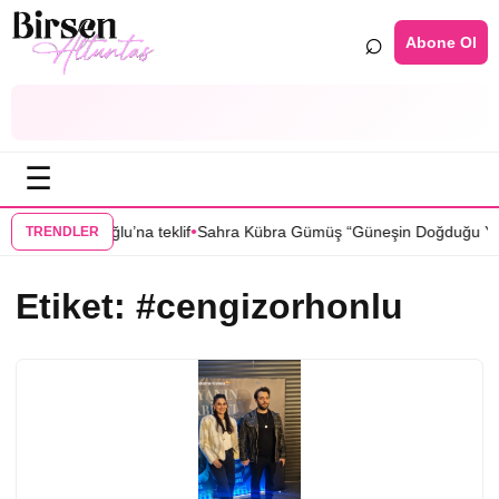
⌕
Abone Ol
☰
•
n Sıla Türkoğlu’na teklif
Sahra Kübra Gümüş “Güneşin Doğduğu Yer” 
TRENDLER
Etiket:
#cengizorhonlu