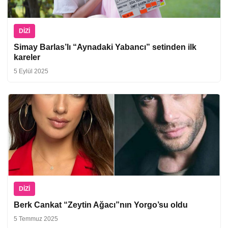
DIZI
Simay Barlas’lı “Aynadaki Yabancı” setinden ilk
kareler
5 Eylül 2025
DIZI
Berk Cankat “Zeytin Ağacı”nın Yorgo’su oldu
5 Temmuz 2025