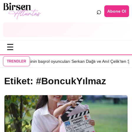
⌕
Abone Ol
☰
•
Karma dizisinin başrol oyuncuları Serkan Dağlı ve Anıl Çelik’ten Şener
TRENDLER
Etiket:
#BoncukYılmaz