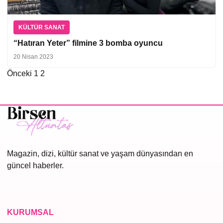
KÜLTÜR SANAT
“Hatıran Yeter” filmine 3 bomba oyuncu
20 Nisan 2023
Önceki
1
2
Yazı
sayfalaması
Magazin, dizi, kültür sanat ve yaşam dünyasından en
güncel haberler.
KURUMSAL