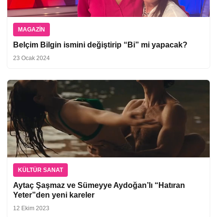
MAGAZIN
Belçim Bilgin ismini değiştirip “Bi” mi yapacak?
23 Ocak 2024
KÜLTÜR SANAT
Aytaç Şaşmaz ve Sümeyye Aydoğan’lı “Hatıran
Yeter”den yeni kareler
12 Ekim 2023