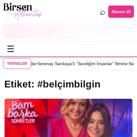
⌕
Abone Ol
☰
•
inin kadrosunda
Serenay Sarıkaya’lı “Sevdiğim İnsanlar” filmine flaş tra
TRENDLER
Etiket:
#belçimbilgin