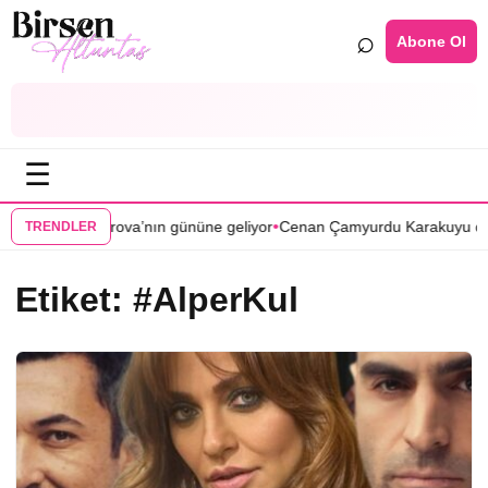
⌕
Abone Ol
☰
•
Zamanlar Çukurova’nın gününe geliyor
Cenan Çamyurdu Karakuyu dizis
TRENDLER
Etiket:
#AlperKul