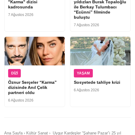
"Karma" dizisi
yıldızları Burak Topaloğlu
kadrosunda
ile Berkay Tulumbacı
“Ecünni” filminde
7 Ağustos 2026
buluştu
7 Ağustos 2026
DIZI
YAŞAM
Öznur Serçeler “Karma”
Sosyetede tahliye krizi
dizisinde Anıl Çelik
6 Ağustos 2026
partneri oldu
6 Ağustos 2026
Ana Sayfa › Kültür Sanat › Uygur Kardeşler “Şahane Pazar”ı 25 yıl