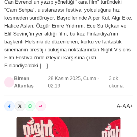
Can Evrenol’un yazıp yönettiği “kara film” türündeki
“Cam Sehpa”, uluslararası festival yolculuğunu hız
kesmeden sürdürüyor. Başrollerinde Alper Kul, Algı Eke,
Hatice Aslan, Özgür Emre Yıldırım, Ece Su Uçkan ve
Elif Sevinç’in yer aldığı film, bu kez Finlandiya’nın
başkenti Helsinki’de düzenlenen, korku ve fantastik
sinemanın prestijli buluşma noktalarından Night Visions
Film Festivali’nde izleyici karşısına çıktı.
Finlandiya’daki […]
Birsen
28 Kasım 2025, Cuma -
3 dk
Altuntaş
02:19
okuma
A- A A+