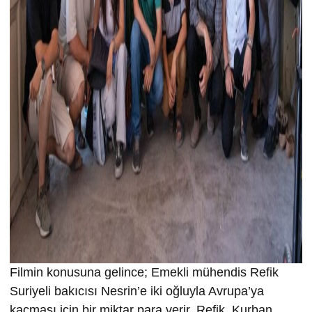
Filmin konusuna gelince; Emekli mühendis Refik
Suriyeli bakıcısı Nesrin’e iki oğluyla Avrupa’ya
kaçması için bir miktar para verir. Refik, Kurban