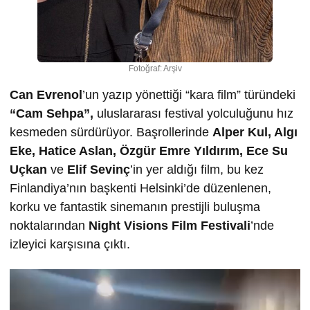
Fotoğraf: Arşiv
Can Evrenol
’un yazıp yönettiği “kara film” türündeki
“Cam Sehpa”,
uluslararası festival yolculuğunu hız
kesmeden sürdürüyor. Başrollerinde
Alper Kul, Algı
Eke, Hatice Aslan, Özgür Emre Yıldırım, Ece Su
Uçkan
ve
Elif Sevinç
’in yer aldığı film, bu kez
Finlandiya’nın başkenti Helsinki’de düzenlenen,
korku ve fantastik sinemanın prestijli buluşma
noktalarından
Night Visions Film Festivali
’nde
izleyici karşısına çıktı.
Video
oynatıcı