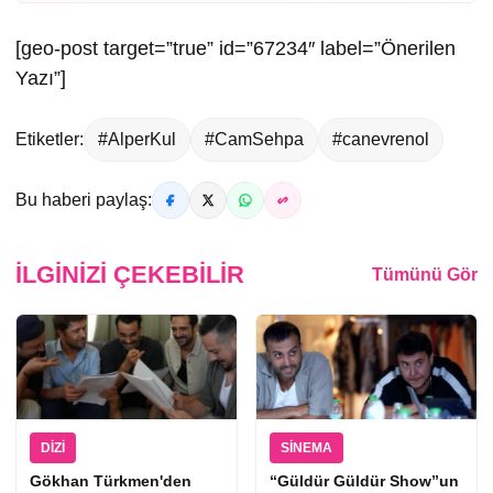
[geo-post target=”true” id=”67234″ label=”Önerilen
Yazı”]
Etiketler:
#AlperKul
#CamSehpa
#canevrenol
Bu haberi paylaş:
İLGINIZI ÇEKEBILIR
Tümünü Gör
DIZI
SINEMA
Gökhan Türkmen'den
“Güldür Güldür Show”un