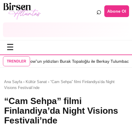
⌕
Abone Ol
☰
ldızları Burak Topaloğlu ile Berkay Tulumbacı “Ecünni” filminde buluşt
TRENDLER
Ana Sayfa › Kültür Sanat › “Cam Sehpa” filmi Finlandiya’da Night
Visions Festivali’nde
“Cam Sehpa” filmi
Finlandiya’da Night Visions
Festivali’nde