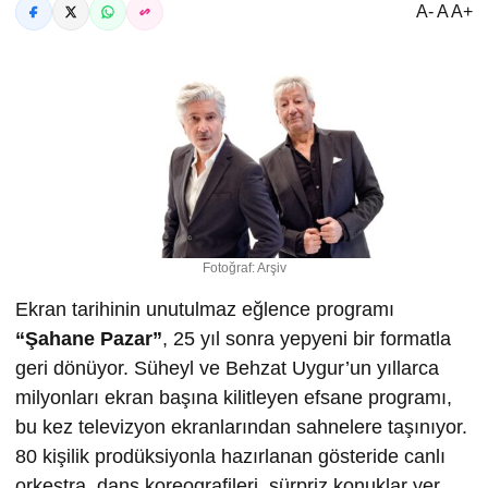
A- A A+
Fotoğraf: Arşiv
Ekran tarihinin unutulmaz eğlence programı
“
Ş
ahane Pazar”
, 25 yıl sonra yepyeni bir formatla
geri dönüyor. Süheyl ve Behzat Uygur’un yıllarca
milyonları ekran başına kilitleyen efsane programı,
bu kez televizyon ekranlarından sahnelere taşınıyor.
80 kişilik prodüksiyonla hazırlanan gösteride canlı
orkestra, dans koreografileri, sürpriz konuklar yer