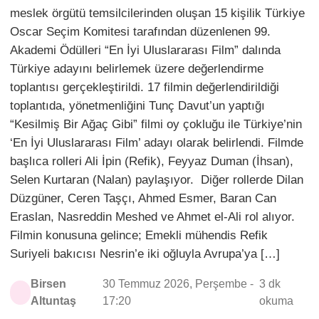
meslek örgütü temsilcilerinden oluşan 15 kişilik Türkiye
Oscar Seçim Komitesi tarafından düzenlenen 99.
Akademi Ödülleri “En İyi Uluslararası Film” dalında
Türkiye adayını belirlemek üzere değerlendirme
toplantısı gerçekleştirildi. 17 filmin değerlendirildiği
toplantıda, yönetmenliğini Tunç Davut’un yaptığı
“Kesilmiş Bir Ağaç Gibi” filmi oy çokluğu ile Türkiye’nin
‘En İyi Uluslararası Film’ adayı olarak belirlendi. Filmde
başlıca rolleri Ali İpin (Refik), Feyyaz Duman (İhsan),
Selen Kurtaran (Nalan) paylaşıyor. Diğer rollerde Dilan
Düzgüner, Ceren Taşçı, Ahmed Esmer, Baran Can
Eraslan, Nasreddin Meshed ve Ahmet el-Ali rol alıyor.
Filmin konusuna gelince; Emekli mühendis Refik
Suriyeli bakıcısı Nesrin’e iki oğluyla Avrupa’ya […]
Birsen
30 Temmuz 2026, Perşembe -
3 dk
Altuntaş
17:20
okuma