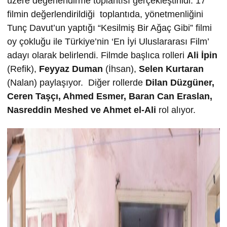
üzere değerlendirme toplantısı gerçekleştirildi. 17
filmin değerlendirildiği toplantıda, yönetmenliğini
Tunç Davut’un yaptığı “Kesilmiş Bir Ağaç Gibi” filmi
oy çokluğu ile Türkiye’nin ‘En İyi Uluslararası Film’
adayı olarak belirlendi. Filmde başlıca rolleri
Ali İpin
(Refik),
Feyyaz Duman
(İhsan),
Selen Kurtaran
(Nalan) paylaşıyor. Diğer rollerde
Dilan Düzgüner,
Ceren Taşçı,
Ahmed Esmer,
Baran Can Eraslan,
Nasreddin Meshed ve
Ahmet el-Ali
rol alıyor.