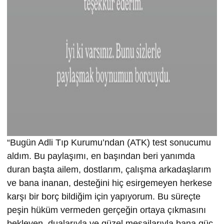
“Bugün Adli Tıp Kurumu’ndan (ATK) test sonucumu
aldım. Bu paylaşımı, en başından beri yanımda
duran başta ailem, dostlarım, çalışma arkadaşlarım
ve bana inanan, desteğini hiç esirgemeyen herkese
karşı bir borç bildiğim için yapıyorum. Bu süreçte
peşin hüküm vermeden gerçeğin ortaya çıkmasını
bekleyen, dualarıyla ve güzel mesajlarıyla bana güç