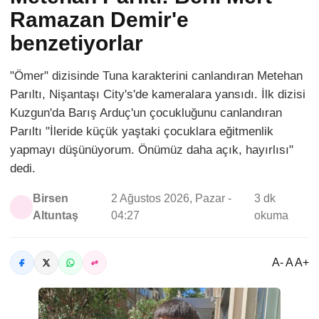
Ramazan Demir'e
benzetiyorlar
"Ömer" dizisinde Tuna karakterini canlandıran Metehan
Parıltı, Nişantaşı City's'de kameralara yansıdı. İlk dizisi
Kuzgun'da Barış Arduç'un çocukluğunu canlandıran
Parıltı "İleride küçük yaştaki çocuklara eğitmenlik
yapmayı düşünüyorum. Önümüz daha açık, hayırlısı"
dedi.
Birsen
2 Ağustos 2026, Pazar -
3 dk
Altuntaş
04:27
okuma
A- A A+