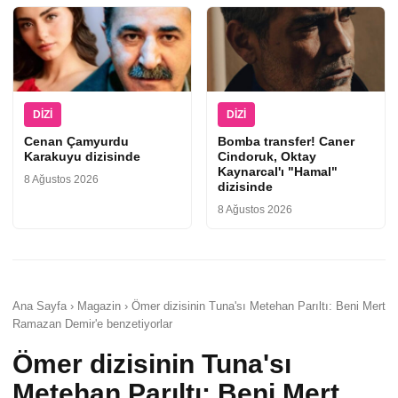
DIZI
DIZI
Cenan Çamyurdu
Bomba transfer! Caner
Karakuyu dizisinde
Cindoruk, Oktay
Kaynarcal'ı "Hamal"
8 Ağustos 2026
dizisinde
8 Ağustos 2026
Ana Sayfa › Magazin › Ömer dizisinin Tuna'sı Metehan Parıltı: Beni Mert
Ramazan Demir'e benzetiyorlar
Ömer dizisinin Tuna'sı
Metehan Parıltı: Beni Mert