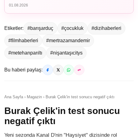
01.08.2026
Etiketler:
#barışarduç
#çocukluk
#dizihaberleri
#filmhaberleri
#mertrazamandemir
#metehanparıltı
#nişantaşıcitys
Bu haberi paylaş:
Ana Sayfa › Magazin › Burak Çelik'in test sonucu negatif çıktı
Burak Çelik'in test sonucu
negatif çıktı
Yeni sezonda Kanal D'nin "Haysiyet" dizisinde rol