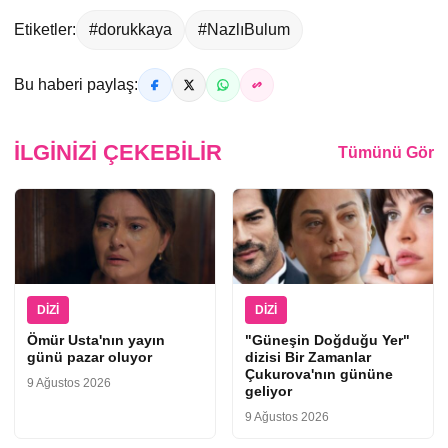
Etiketler:
#dorukkaya
#NazlıBulum
Bu haberi paylaş:
İLGINIZI ÇEKEBILIR
Tümünü Gör
DIZI
DIZI
Ömür Usta'nın yayın
"Güneşin Doğduğu Yer"
günü pazar oluyor
dizisi Bir Zamanlar
Çukurova'nın gününe
9 Ağustos 2026
geliyor
9 Ağustos 2026