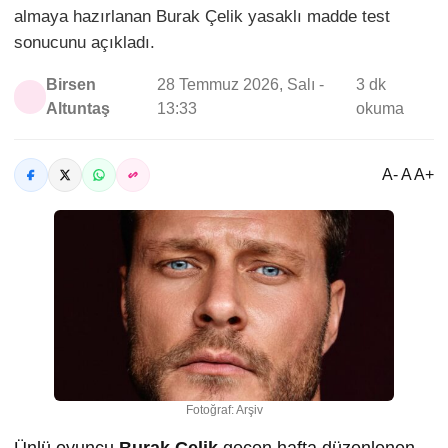
almaya hazırlanan Burak Çelik yasaklı madde test
sonucunu açıkladı.
Birsen
28 Temmuz 2026, Salı -
3 dk
Altuntaş
13:33
okuma
A- A A+
Fotoğraf: Arşiv
Ünlü oyuncu
Burak Çelik
geçen hafta düzenlenen