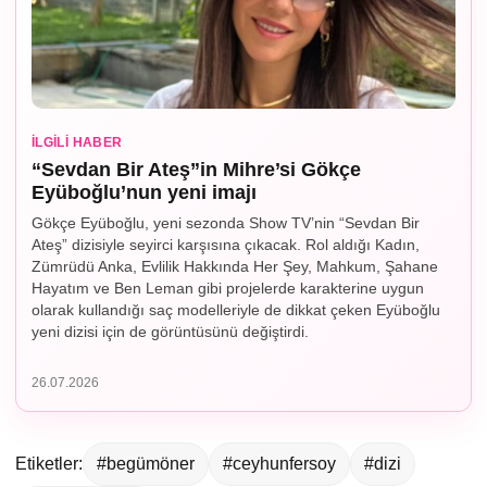
İLGILI HABER
“Sevdan Bir Ateş”in Mihre’si Gökçe
Eyüboğlu’nun yeni imajı
Gökçe Eyüboğlu, yeni sezonda Show TV’nin “Sevdan Bir
Ateş” dizisiyle seyirci karşısına çıkacak. Rol aldığı Kadın,
Zümrüdü Anka, Evlilik Hakkında Her Şey, Mahkum, Şahane
Hayatım ve Ben Leman gibi projelerde karakterine uygun
olarak kullandığı saç modelleriyle de dikkat çeken Eyüboğlu
yeni dizisi için de görüntüsünü değiştirdi.
26.07.2026
Etiketler:
#begümöner
#ceyhunfersoy
#dizi