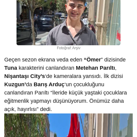
Fotoğraf: Arşiv
Geçen sezon ekrana veda eden
“Ömer
” dizisinde
Tuna
karakterini canlandıran
Metehan Parıltı
,
Nişantaşı City’s
‘de kameralara yansıdı. İlk dizisi
Kuzgun’
da
Barış Arduç
‘un çocukluğunu
canlandıran Parıltı “İleride küçük yaştaki çocuklara
eğitmenlik yapmayı düşünüyorum. Önümüz daha
açık, hayırlısı” dedi.