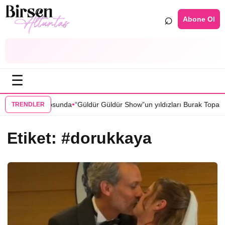
⌕
Abone Ol
☰
•
” dizisi kadrosunda
“Güldür Güldür Show”un yıldızları Burak Topaloğl
TRENDLER
Etiket:
#dorukkaya