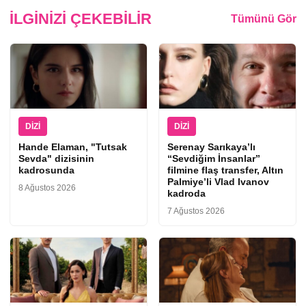
İLGINIZI ÇEKEBILIR
Tümünü Gör
DIZI
DIZI
Hande Elaman, "Tutsak
Serenay Sarıkaya’lı
Sevda" dizisinin
“Sevdiğim İnsanlar”
kadrosunda
filmine flaş transfer, Altın
Palmiye’li Vlad Ivanov
8 Ağustos 2026
kadroda
7 Ağustos 2026