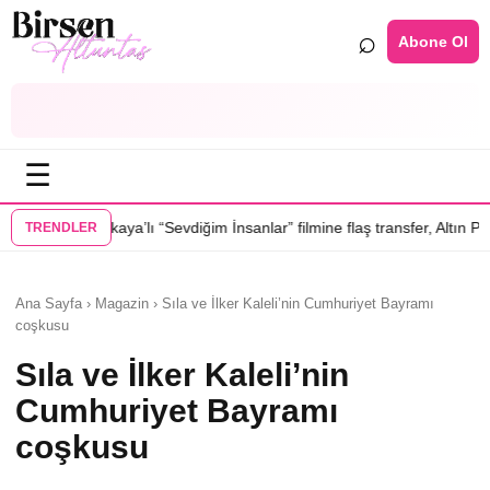
⌕
Abone Ol
☰
Sevdiğim İnsanlar” filmine flaş transfer, Altın Palmiye’li Vlad Ivanov ka
TRENDLER
Ana Sayfa › Magazin › Sıla ve İlker Kaleli’nin Cumhuriyet Bayramı
coşkusu
Sıla ve İlker Kaleli’nin
Cumhuriyet Bayramı
coşkusu