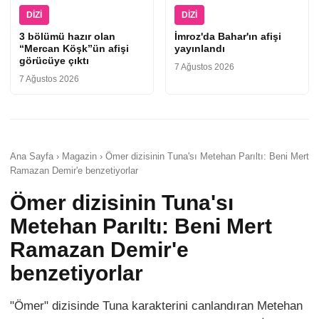
DIZI
DIZI
3 bölümü hazır olan
İmroz'da Bahar'ın afişi
“Mercan Köşk”ün afişi
yayınlandı
görücüye çıktı
7 Ağustos 2026
7 Ağustos 2026
Ana Sayfa › Magazin › Ömer dizisinin Tuna'sı Metehan Parıltı: Beni Mert
Ramazan Demir'e benzetiyorlar
Ömer dizisinin Tuna'sı
Metehan Parıltı: Beni Mert
Ramazan Demir'e
benzetiyorlar
"Ömer" dizisinde Tuna karakterini canlandıran Metehan