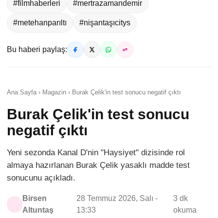
#filmhaberleri
#mertrazamandemir
#metehanparıltı
#nişantaşıcitys
Bu haberi paylaş:
Ana Sayfa › Magazin › Burak Çelik'in test sonucu negatif çıktı
Burak Çelik'in test sonucu
negatif çıktı
Yeni sezonda Kanal D'nin "Haysiyet" dizisinde rol
almaya hazırlanan Burak Çelik yasaklı madde test
sonucunu açıkladı.
Birsen
28 Temmuz 2026, Salı -
3 dk
Altuntaş
13:33
okuma