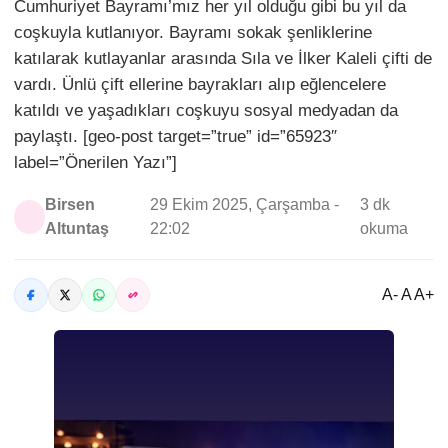
Cumhuriyet Bayramı’mız her yıl olduğu gibi bu yıl da
coşkuyla kutlanıyor. Bayramı sokak şenliklerine
katılarak kutlayanlar arasında Sıla ve İlker Kaleli çifti de
vardı. Ünlü çift ellerine bayrakları alıp eğlencelere
katıldı ve yaşadıkları coşkuyu sosyal medyadan da
paylaştı. [geo-post target=”true” id=”65923″
label=”Önerilen Yazı”]
Birsen
29 Ekim 2025, Çarşamba -
3 dk
Altuntaş
22:02
okuma
A- A A+