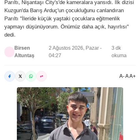
Parıltı, Nişantaşı City's'de kameralara yansıdı. İlk dizisi
Kuzgun'da Barış Arduç'un çocukluğunu canlandıran
Parıltı "İleride küçük yaştaki çocuklara eğitmenlik
yapmayı düşünüyorum. Önümüz daha açık, hayırlısı"
dedi.
Birsen
2 Ağustos 2026, Pazar -
3 dk
Altuntaş
04:27
okuma
A- A A+