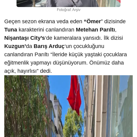
Fotoğraf: Arşiv
Geçen sezon ekrana veda eden
“Ömer
” dizisinde
Tuna
karakterini canlandıran
Metehan Parıltı
,
Nişantaşı City’s
‘de kameralara yansıdı. İlk dizisi
Kuzgun’
da
Barış Arduç
‘un çocukluğunu
canlandıran Parıltı “İleride küçük yaştaki çocuklara
eğitmenlik yapmayı düşünüyorum. Önümüz daha
açık, hayırlısı” dedi.