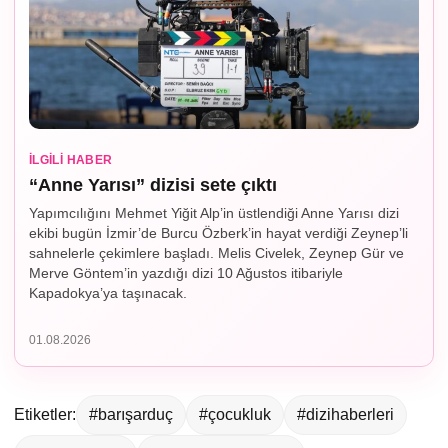
İLGILI HABER
“Anne Yarısı” dizisi sete çıktı
Yapımcılığını Mehmet Yiğit Alp’in üstlendiği Anne Yarısı dizi
ekibi bugün İzmir’de Burcu Özberk’in hayat verdiği Zeynep’li
sahnelerle çekimlere başladı. Melis Civelek, Zeynep Gür ve
Merve Göntem’in yazdığı dizi 10 Ağustos itibariyle
Kapadokya’ya taşınacak.
01.08.2026
Etiketler:
#barışarduç
#çocukluk
#dizihaberleri