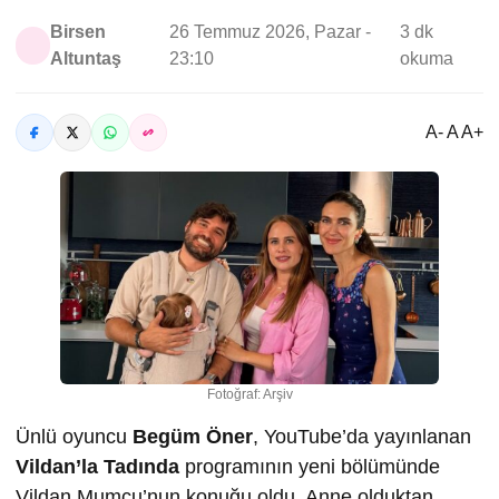
Birsen
26 Temmuz 2026, Pazar -
3 dk
Altuntaş
23:10
okuma
A- A A+
Fotoğraf: Arşiv
Ünlü oyuncu
Begüm Öner
, YouTube’da yayınlanan
Vildan’la Tadında
programının yeni bölümünde
Vildan Mumcu’nun konuğu oldu. Anne olduktan