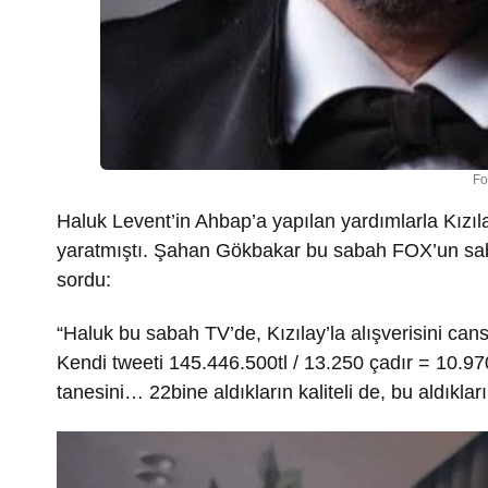
Fo
Haluk Levent’in Ahbap’a yapılan yardımlarla Kızıla
yaratmıştı. Şahan Gökbakar bu sabah FOX’un sab
sordu:
“
Haluk bu sabah TV’de, Kızılay’la alışverisini cansi
Kendi tweeti
145.446.500tl / 13.250 çadır = 10.97
tanesini… 22bine aldıkların kaliteli de, bu aldıkları