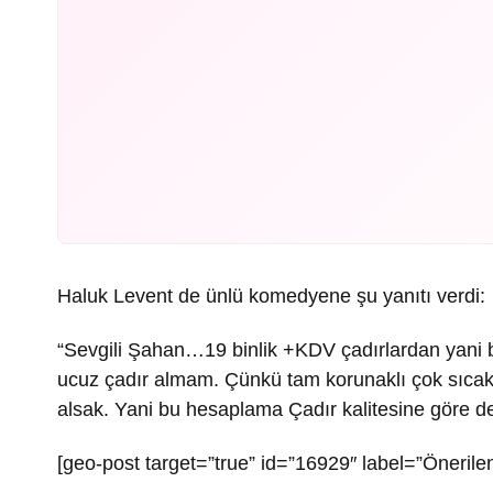
Haluk Levent de ünlü komedyene şu yanıtı verdi:
“Sevgili Şahan…19 binlik +KDV çadırlardan yani b
ucuz çadır almam. Çünkü tam korunaklı çok sıcak
alsak. Yani bu hesaplama Çadır kalitesine göre değ
[geo-post target=”true” id=”16929″ label=”Önerilen