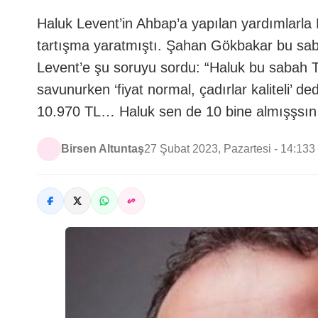
Haluk Levent’in Ahbap’a yapılan yardımlarla 
tartışma yaratmıştı. Şahan Gökbakar bu sa
Levent’e şu soruyu sordu: “Haluk bu sabah TV
savunurken ‘fiyat normal, çadırlar kaliteli’ d
10.970 TL… Haluk sen de 10 bine almışşsın
Birsen Altuntaş
27 Şubat 2023, Pazartesi - 14:13
3