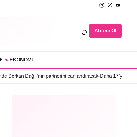
⌕
Abone Ol
IK
⌁
EKONOMİ
ğlı’nın partnerini canlandıracak
•
Daha 17’ye Emir Sarıhan ailes