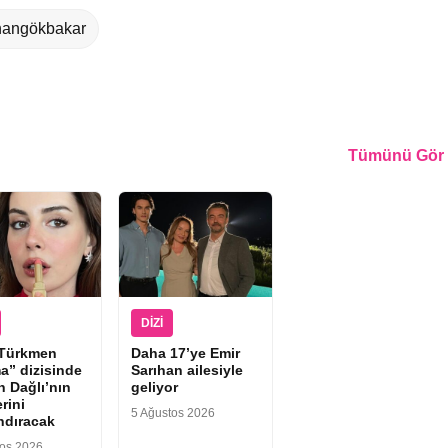
hangökbakar
Tümünü Gör
DIZI
 Türkmen
Daha 17’ye Emir
a” dizisinde
Sarıhan ailesiyle
n Dağlı’nın
geliyor
rini
5 Ağustos 2026
ndıracak
tos 2026