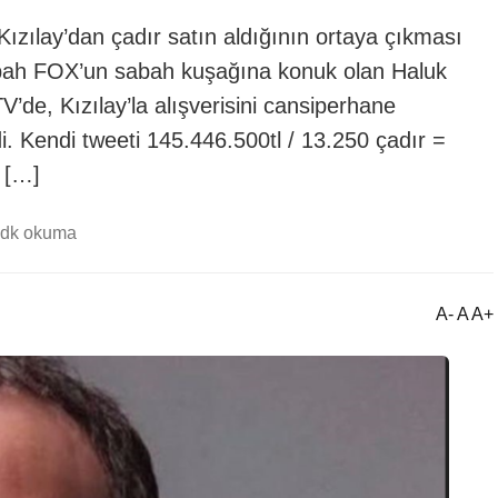
Kızılay’dan çadır satın aldığının ortaya çıkması
bah FOX’un sabah kuşağına konuk olan Haluk
’de, Kızılay’la alışverisini cansiperhane
edi. Kendi tweeti 145.446.500tl / 13.250 çadır =
 […]
 dk okuma
A- A A+