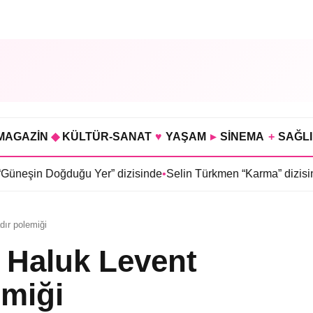
MAGAZİN
◆
KÜLTÜR-SANAT
♥
YAŞAM
▸
SİNEMA
+
SAĞL
duğu Yer” dizisinde
•
Selin Türkmen “Karma” dizisinde Serkan Da
ır polemiği
 Haluk Levent
emiği