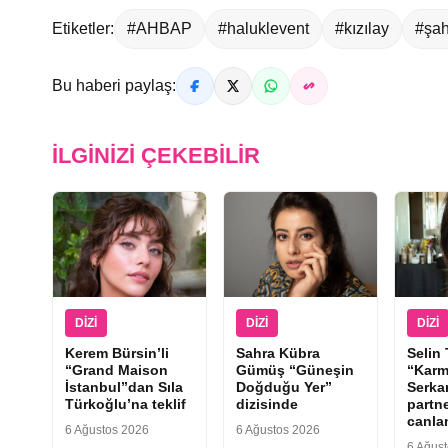
Etiketler:
#AHBAP
#haluklevent
#kızılay
#şa
Bu haberi paylaş:
İLGINIZI ÇEKEBILIR
DIZI
DIZI
DIZI
Kerem Bürsin’li
Sahra Kübra
Selin
“Grand Maison
Gümüş “Güneşin
“Karm
İstanbul”dan Sıla
Doğduğu Yer”
Serka
Türkoğlu’na teklif
dizisinde
partne
canla
6 Ağustos 2026
6 Ağustos 2026
6 Ağus