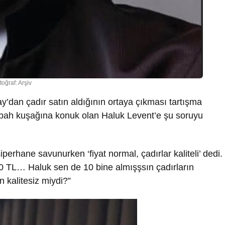
toğraf: Arşiv
y’dan çadır satın aldığının ortaya çıkması tartışma
ah kuşağına konuk olan Haluk Levent’e şu soruyu
perhane savunurken ‘fiyat normal, çadırlar kaliteli’ dedi.
0 TL… Haluk sen de 10 bine almışşsın çadırların
n kalitesiz miydi?”