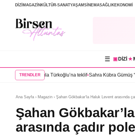
DİZİ
MAGAZİN
KÜLTÜR-SANAT
YAŞAM
SİNEMA
SAĞLIK
EKONOMİ
☰
▣
DİZİ
★
l”dan Sıla Türkoğlu’na teklif
•
Sahra Kübra Gümüş “Güneşin Doğ
TRENDLER
Ana Sayfa › Magazin › Şahan Gökbakar’la Haluk Levent arasında çad
Şahan Gökbakar’la
arasında çadır pol