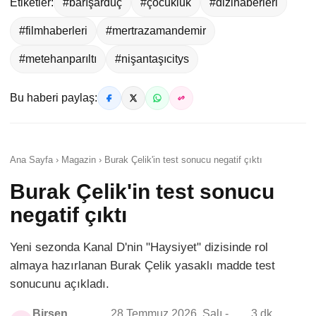
Etiketler:
#barışarduç
#çocukluk
#dizihaberleri
#filmhaberleri
#mertrazamandemir
#metehanparıltı
#nişantaşıcitys
Bu haberi paylaş:
Ana Sayfa › Magazin › Burak Çelik'in test sonucu negatif çıktı
Burak Çelik'in test sonucu
negatif çıktı
Yeni sezonda Kanal D'nin "Haysiyet" dizisinde rol
almaya hazırlanan Burak Çelik yasaklı madde test
sonucunu açıkladı.
Birsen
28 Temmuz 2026, Salı -
3 dk