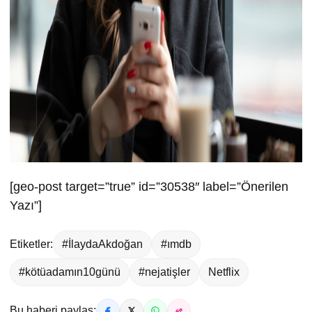
[geo-post target=”true” id=”30538″ label=”Önerilen
Yazı”]
Etiketler:
#İlaydaAkdoğan
#ımdb
#kötüadamın10günü
#nejatişler
Netflix
Bu haberi paylaş: