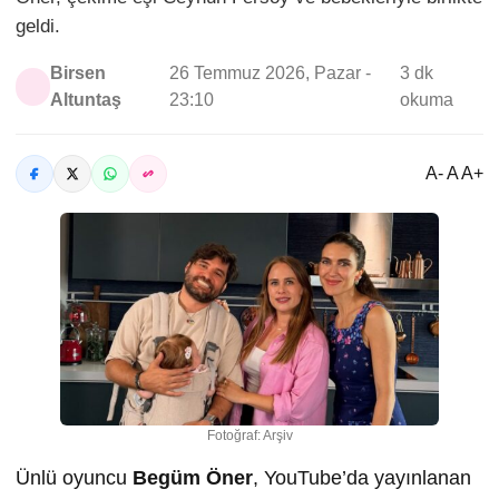
geldi.
Birsen
26 Temmuz 2026, Pazar -
3 dk
Altuntaş
23:10
okuma
A- A A+
Fotoğraf: Arşiv
Ünlü oyuncu
Begüm Öner
, YouTube’da yayınlanan