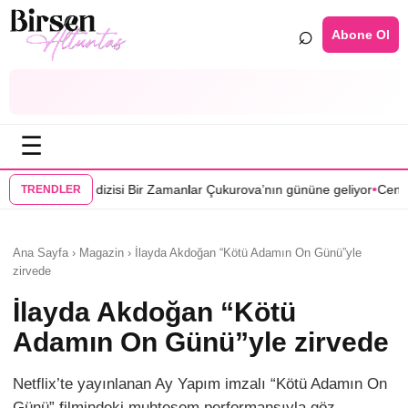
⌕
Abone Ol
☰
•
isi Bir Zamanlar Çukurova’nın gününe geliyor
Cenan Çamyurdu Karaku
TRENDLER
Ana Sayfa › Magazin › İlayda Akdoğan “Kötü Adamın On Günü”yle
zirvede
İlayda Akdoğan “Kötü
Adamın On Günü”yle zirvede
Netflix’te yayınlanan Ay Yapım imzalı “Kötü Adamın On
Günü” filmindeki muhteşem performansıyla göz