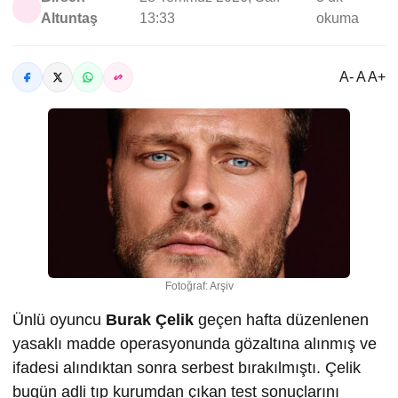
Altuntaş
13:33
okuma
A- A A+
Fotoğraf: Arşiv
Ünlü oyuncu
Burak Çelik
geçen hafta düzenlenen
yasaklı madde operasyonunda gözaltına alınmış ve
ifadesi alındıktan sonra serbest bırakılmıştı. Çelik
bugün adli tıp kurumdan çıkan test sonuçlarını