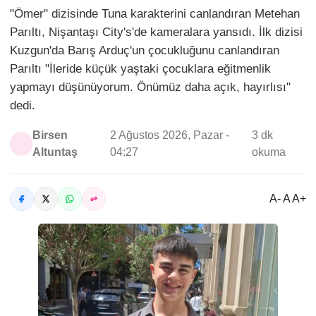
"Ömer" dizisinde Tuna karakterini canlandıran Metehan
Parıltı, Nişantaşı City's'de kameralara yansıdı. İlk dizisi
Kuzgun'da Barış Arduç'un çocukluğunu canlandıran
Parıltı "İleride küçük yaştaki çocuklara eğitmenlik
yapmayı düşünüyorum. Önümüz daha açık, hayırlısı"
dedi.
Birsen
2 Ağustos 2026, Pazar -
3 dk
Altuntaş
04:27
okuma
A- A A+