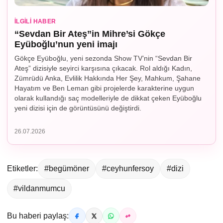
İLGILI HABER
“Sevdan Bir Ateş”in Mihre’si Gökçe
Eyüboğlu’nun yeni imajı
Gökçe Eyüboğlu, yeni sezonda Show TV’nin “Sevdan Bir
Ateş” dizisiyle seyirci karşısına çıkacak. Rol aldığı Kadın,
Zümrüdü Anka, Evlilik Hakkında Her Şey, Mahkum, Şahane
Hayatım ve Ben Leman gibi projelerde karakterine uygun
olarak kullandığı saç modelleriyle de dikkat çeken Eyüboğlu
yeni dizisi için de görüntüsünü değiştirdi.
26.07.2026
Etiketler:
#begümöner
#ceyhunfersoy
#dizi
#vildanmumcu
Bu haberi paylaş: