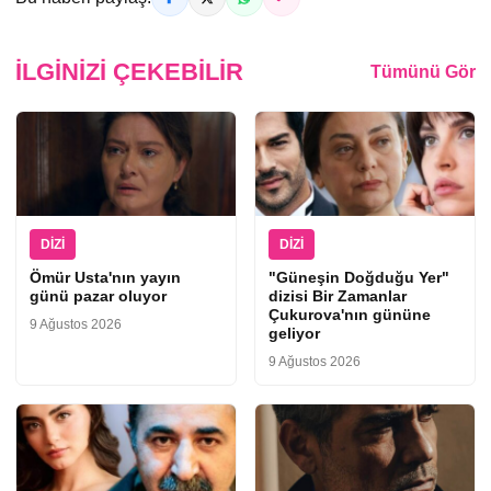
İLGINIZI ÇEKEBILIR
Tümünü Gör
DIZI
DIZI
Ömür Usta'nın yayın
"Güneşin Doğduğu Yer"
günü pazar oluyor
dizisi Bir Zamanlar
Çukurova'nın gününe
9 Ağustos 2026
geliyor
9 Ağustos 2026