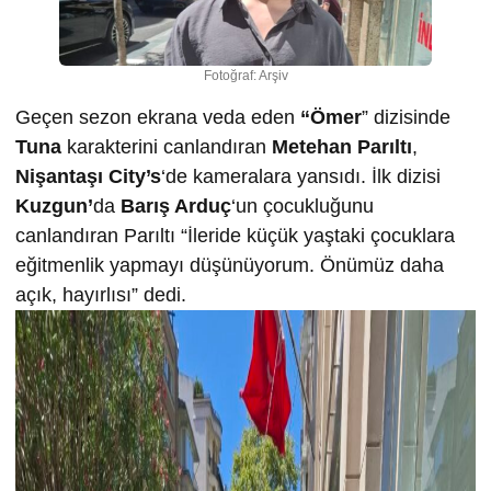
Fotoğraf: Arşiv
Geçen sezon ekrana veda eden
“Ömer
” dizisinde
Tuna
karakterini canlandıran
Metehan Parıltı
,
Nişantaşı City’s
‘de kameralara yansıdı. İlk dizisi
Kuzgun’
da
Barış Arduç
‘un çocukluğunu
canlandıran Parıltı “İleride küçük yaştaki çocuklara
eğitmenlik yapmayı düşünüyorum. Önümüz daha
açık, hayırlısı” dedi.