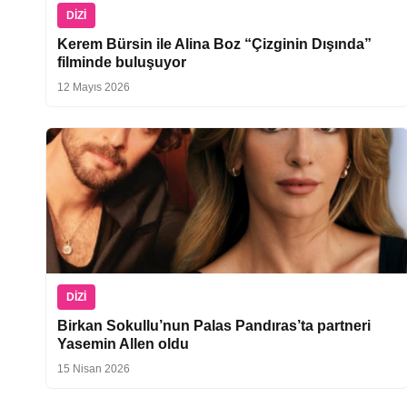
DIZI
Kerem Bürsin ile Alina Boz “Çizginin Dışında”
filminde buluşuyor
12 Mayıs 2026
DIZI
Birkan Sokullu’nun Palas Pandıras’ta partneri
Yasemin Allen oldu
15 Nisan 2026