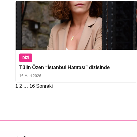
DIZI
Tülin Özen “İstanbul Hatırası” dizisinde
16 Mart 2026
1
2
…
16
Sonraki
Yazı
sayfalaması