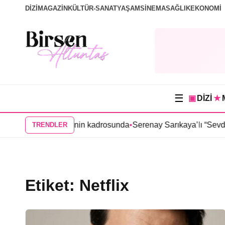
DİZİ
MAGAZİN
KÜLTÜR-SANAT
YAŞAM
SİNEMA
SAĞLIK
EKONOMİ
☰
▣
DİZİ
★
ak Sevda” dizisinin kadrosunda
•
Serenay Sarıkaya’lı “Sevdiğim İ
TRENDLER
Etiket:
Netflix