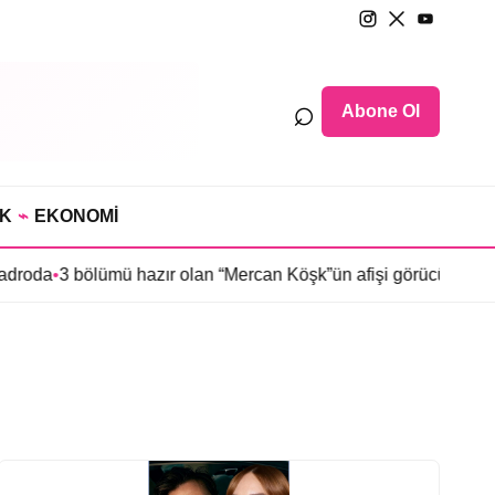
⌕
Abone Ol
IK
⌁
EKONOMİ
oda
•
3 bölümü hazır olan “Mercan Köşk”ün afişi görücüye çıktı
•
İmr