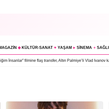
MAGAZİN
◆
KÜLTÜR-SANAT
♥
YAŞAM
▸
SİNEMA
+
SAĞL
nsanlar” filmine flaş transfer, Altın Palmiye’li Vlad Ivanov kadr