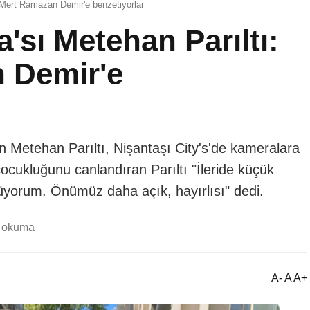
 Mert Ramazan Demir'e benzetiyorlar
'sı Metehan Parıltı:
 Demir'e
n Metehan Parıltı, Nişantaşı City's'de kameralara
çocukluğunu canlandıran Parıltı "İleride küçük
üyorum. Önümüz daha açık, hayırlısı" dedi.
k okuma
A- A A+