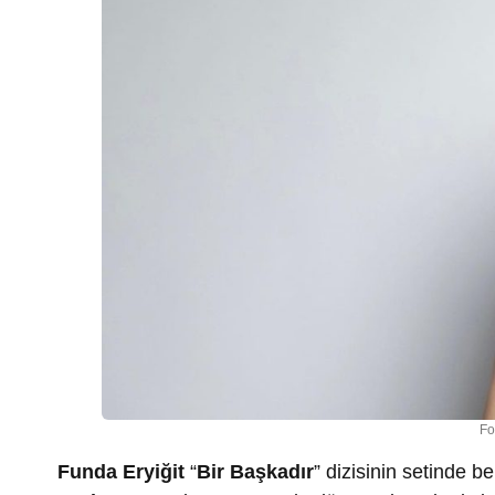
Fo
Funda Eryiğit
“
Bir Başkadır
” dizisinin setinde 