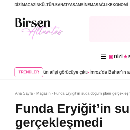
DİZİ
MAGAZİN
KÜLTÜR-SANAT
YAŞAM
SİNEMA
SAĞLIK
EKONOMİ
☰
▣
DİZİ
★
Mercan Köşk”ün afişi görücüye çıktı
•
İmroz’da Bahar’ın afişi yay
TRENDLER
Ana Sayfa › Magazin › Funda Eryiğit’in suda doğum planı gerçekleş
Funda Eryiğit’in s
gerçekleşmedi