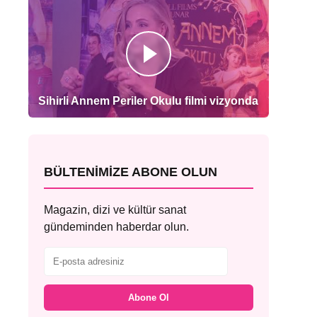
Sihirli Annem Periler Okulu filmi vizyonda
BÜLTENIMIZE ABONE OLUN
Magazin, dizi ve kültür sanat
gündeminden haberdar olun.
Abone Ol