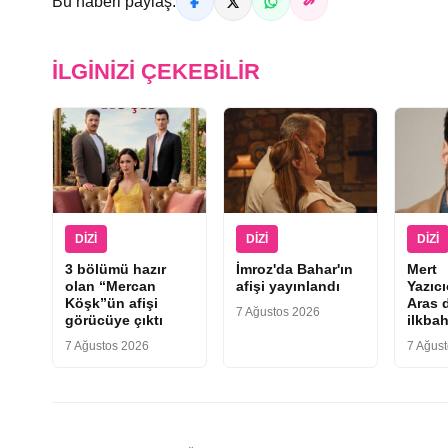
Bu haberi paylaş:
İLGINIZI ÇEKEBILIR
DIZI
DIZI
DIZI
3 bölümü hazır
İmroz'da Bahar'ın
Mert
olan “Mercan
afişi yayınlandı
Yazıc
Köşk”ün afişi
Aras d
7 Ağustos 2026
görücüye çıktı
ilkbah
7 Ağustos 2026
7 Ağus