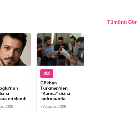
Tümünü Gör
DIZI
Gökhan
ıoğlu'nun
Türkmen'den
izisi
"Karma" dizisi
ara ertelendi
kadrosunda
tos 2026
7 Ağustos 2026