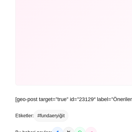
[geo-post target=”true” id=”23129″ label=”Önerilen
Etiketler:
#fundaeryiğit