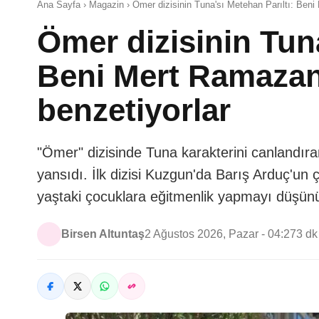
Ana Sayfa › Magazin › Ömer dizisinin Tuna'sı Metehan Parıltı: Beni
Ömer dizisinin Tuna
Beni Mert Ramazan
benzetiyorlar
"Ömer" dizisinde Tuna karakterini canlandıra
yansıdı. İlk dizisi Kuzgun'da Barış Arduç'un 
yaştaki çocuklara eğitmenlik yapmayı düşün
Birsen Altuntaş
2 Ağustos 2026, Pazar - 04:27
3 d