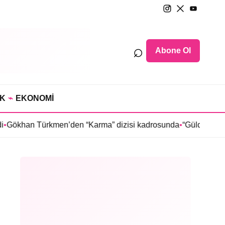
⌕
Abone Ol
IK
⌁
EKONOMİ
n Türkmen’den “Karma” dizisi kadrosunda
•
“Güldür Güldür Show