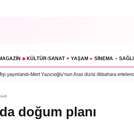
MAGAZİN
◆
KÜLTÜR-SANAT
♥
YAŞAM
▸
SİNEMA
+
SAĞL
ınlandı
•
Mert Yazıcıoğlu’nun Aras dizisi ilkbahara ertelendi
•
Gökha
medi
uda doğum planı