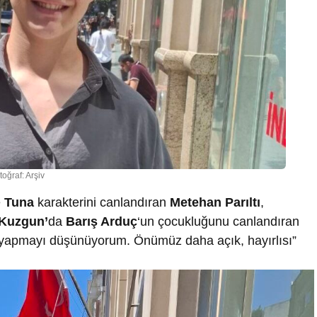
toğraf: Arşiv
e
Tuna
karakterini canlandıran
Metehan Parıltı
,
Kuzgun’
da
Barış Arduç
‘un çocukluğunu canlandıran
ik yapmayı düşünüyorum. Önümüz daha açık, hayırlısı”