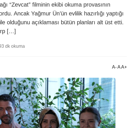
cağı “Zevcat” filminin ekibi okuma provasının
rdu. Ancak Yağmur Ün’ün evlilik hazırlığı yaptığı
le olduğunu açıklaması bütün planları alt üst etti.
rp […]
9
3 dk okuma
A- A A+