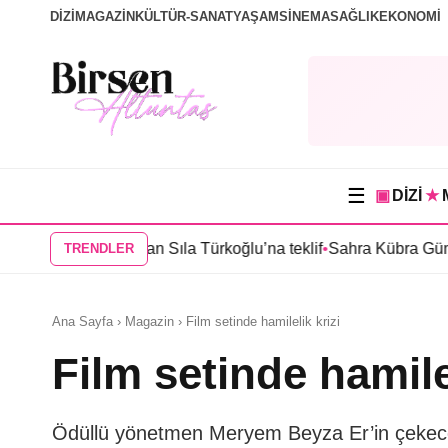
DİZİ
MAGAZİN
KÜLTÜR-SANAT
YAŞAM
SİNEMA
SAĞLIK
EKONOMİ
☰
▣
DİZİ
★
anbul”dan Sıla Türkoğlu’na teklif
•
Sahra Kübra Gümüş “Güneşin 
TRENDLER
Ana Sayfa › Magazin › Film setinde hamilelik krizi
Film setinde hamilel
Ödüllü yönetmen Meryem Beyza Er’in çekec