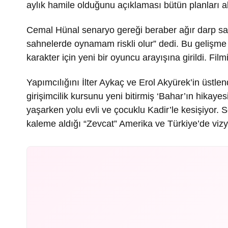
aylık hamile olduğunu açıklaması bütün planları alt
Cemal Hünal senaryo gereği beraber ağır darp sah
sahnelerde oynamam riskli olur” dedi. Bu gelişme üz
karakter için yeni bir oyuncu arayışına girildi. Fi
Yapımcılığını İlter Aykaç ve Erol Akyürek’in üstle
girişimcilik kursunu yeni bitirmiş ‘Bahar’ın hikayes
yaşarken yolu evli ve çocuklu Kadir’le kesişiyor.
kaleme aldığı “Zevcat” Amerika ve Türkiye’de viz