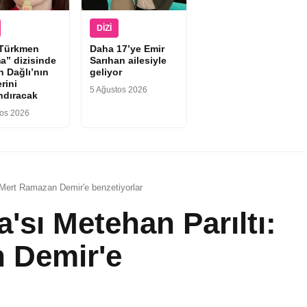
DIZI
 Türkmen
Daha 17’ye Emir
a” dizisinde
Sarıhan ailesiyle
n Dağlı’nın
geliyor
rini
5 Ağustos 2026
ndıracak
tos 2026
 Mert Ramazan Demir'e benzetiyorlar
'sı Metehan Parıltı:
 Demir'e