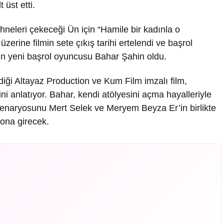
 üst etti.
neleri çekeceği Ün için “Hamile bir kadınla o
erine filmin sete çıkış tarihi ertelendi ve başrol
lmin yeni başrol oyuncusu Bahar Şahin oldu.
ndiği Altayaz Production ve Kum Film imzalı film,
ini anlatıyor. Bahar, kendi atölyesini açma hayalleriyle
 Senaryosunu Mert Selek ve Meryem Beyza Er’in birlikte
yona girecek.