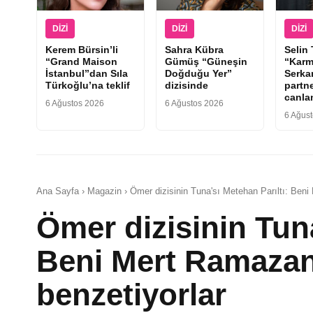
DIZI
DIZI
DIZI
Kerem Bürsin’li
Sahra Kübra
Selin
“Grand Maison
Gümüş “Güneşin
“Karm
İstanbul”dan Sıla
Doğduğu Yer”
Serka
Türkoğlu’na teklif
dizisinde
partne
canla
6 Ağustos 2026
6 Ağustos 2026
6 Ağus
Ana Sayfa › Magazin › Ömer dizisinin Tuna'sı Metehan Parıltı: Beni
Ömer dizisinin Tuna
Beni Mert Ramazan
benzetiyorlar