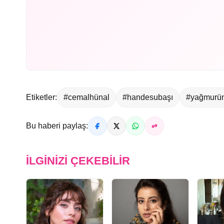
Etiketler:
#cemalhünal
#handesubaşı
#yağmurü
Bu haberi paylaş:
İLGINIZI ÇEKEBILIR