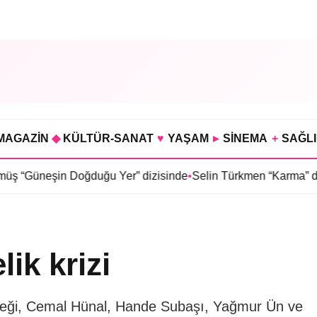
MAGAZİN
◆
KÜLTÜR-SANAT
♥
YAŞAM
▸
SİNEMA
+
SAĞL
Doğduğu Yer” dizisinde
•
Selin Türkmen “Karma” dizisinde Serka
ik krizi
eği, Cemal Hünal, Hande Subaşı, Yağmur Ün ve