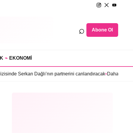
⌕
Abone Ol
IK
⌁
EKONOMİ
n Dağlı’nın partnerini canlandıracak
•
Daha 17’ye Emir Sarıhan a