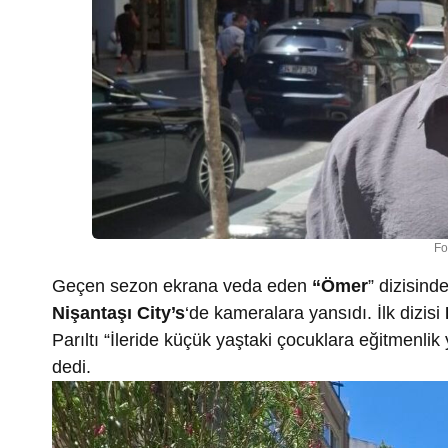
Fo
Geçen sezon ekrana veda eden
“Ömer
” dizisind
Nişantaşı City’s
‘de kameralara yansıdı. İlk dizisi
Parıltı “İleride küçük yaştaki çocuklara eğitmenl
dedi.