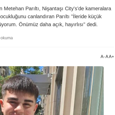
n Metehan Parıltı, Nişantaşı City's'de kameralara
çocukluğunu canlandıran Parıltı "İleride küçük
üyorum. Önümüz daha açık, hayırlısı" dedi.
k okuma
A- A A+