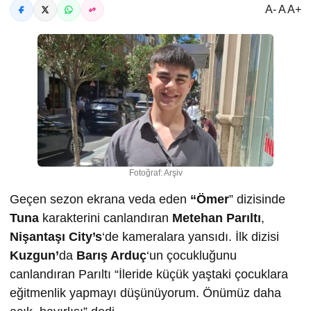
A- A A+
Fotoğraf: Arşiv
Geçen sezon ekrana veda eden
“Ömer
” dizisinde
Tuna
karakterini canlandıran
Metehan Parıltı
,
Nişantaşı City’s
‘de kameralara yansıdı. İlk dizisi
Kuzgun’
da
Barış Arduç
‘un çocukluğunu
canlandıran Parıltı “İleride küçük yaştaki çocuklara
eğitmenlik yapmayı düşünüyorum. Önümüz daha