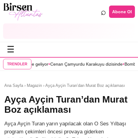
⌕
Abone Ol
☰
•
•
liyor
Cenan Çamyurdu Karakuyu dizisinde
Bomba transfer! Caner Cin
TRENDLER
Ana Sayfa › Magazin › Ayça Ayçin Turan’dan Murat Boz açıklaması
Ayça Ayçin Turan’dan Murat
Boz açıklaması
Ayça Ayçin Turan yarın yapılacak olan O Ses Yılbaşı
program çekimleri öncesi provaya giderken