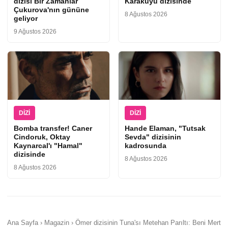
dizisi Bir Zamanlar
Karakuyu dizisinde
Çukurova'nın gününe
8 Ağustos 2026
geliyor
9 Ağustos 2026
DIZI
DIZI
Bomba transfer! Caner
Hande Elaman, "Tutsak
Cindoruk, Oktay
Sevda" dizisinin
Kaynarcal'ı "Hamal"
kadrosunda
dizisinde
8 Ağustos 2026
8 Ağustos 2026
Ana Sayfa › Magazin › Ömer dizisinin Tuna'sı Metehan Parıltı: Beni Mert