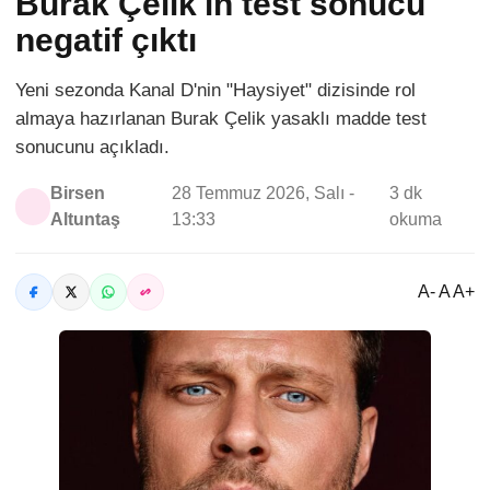
Burak Çelik'in test sonucu
negatif çıktı
Yeni sezonda Kanal D'nin "Haysiyet" dizisinde rol
almaya hazırlanan Burak Çelik yasaklı madde test
sonucunu açıkladı.
Birsen
28 Temmuz 2026, Salı -
3 dk
Altuntaş
13:33
okuma
A- A A+