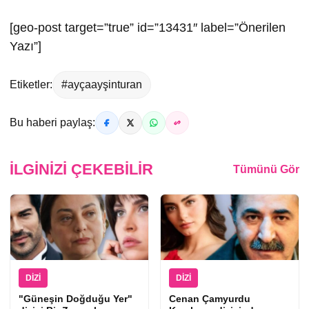
[geo-post target=”true” id=”13431″ label=”Önerilen
Yazı”]
Etiketler:
#ayçaayşinturan
Bu haberi paylaş:
İLGINIZI ÇEKEBILIR
Tümünü Gör
DIZI
DIZI
"Güneşin Doğduğu Yer"
Cenan Çamyurdu