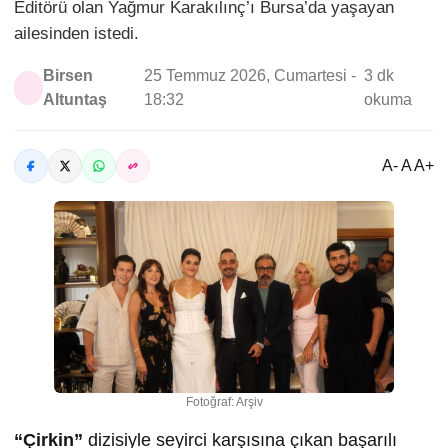
Editörü olan Yağmur Karakılınç’ı Bursa’da yaşayan
ailesinden istedi.
Birsen
25 Temmuz 2026, Cumartesi -
3 dk
Altuntaş
18:32
okuma
A- A A+
Fotoğraf: Arşiv
“Çirkin”
dizisiyle seyirci karşısına çıkan başarılı