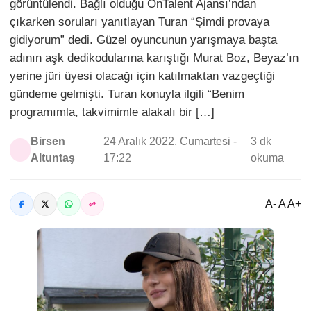
görüntülendi. Bağlı olduğu OnTalent Ajansı’ndan
çıkarken soruları yanıtlayan Turan “Şimdi provaya
gidiyorum” dedi. Güzel oyuncunun yarışmaya başta
adının aşk dedikodularına karıştığı Murat Boz, Beyaz’ın
yerine jüri üyesi olacağı için katılmaktan vazgeçtiği
gündeme gelmişti. Turan konuyla ilgili “Benim
programımla, takvimimle alakalı bir […]
Birsen
24 Aralık 2022, Cumartesi -
3 dk
Altuntaş
17:22
okuma
A- A A+