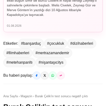
ekibi bugün İzmir’de Burcu Özberk’in hayat verdiği Zeynep’li
sahnelerle çekimlere başladı. Melis Civelek, Zeynep Gür ve
Merve Göntem’in yazdığı dizi 10 Ağustos itibariyle
Kapadokya’ya taşınacak.
01.08.2026
Etiketler:
#barışarduç
#çocukluk
#dizihaberleri
#filmhaberleri
#mertrazamandemir
#metehanparıltı
#nişantaşıcitys
Bu haberi paylaş:
Ana Sayfa › Magazin › Burak Çelik'in test sonucu negatif çıktı