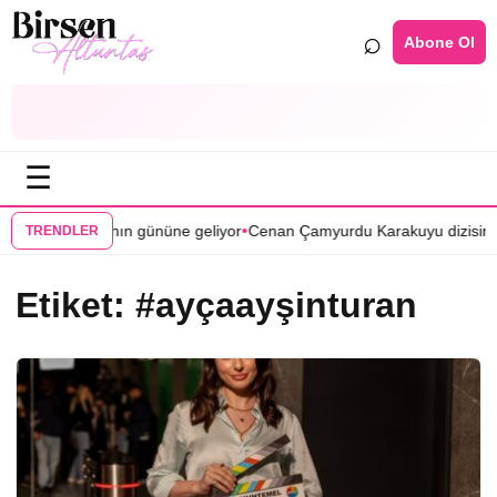
⌕
Abone Ol
☰
•
•
 Çukurova’nın gününe geliyor
Cenan Çamyurdu Karakuyu dizisinde
Bo
TRENDLER
Etiket:
#ayçaayşinturan