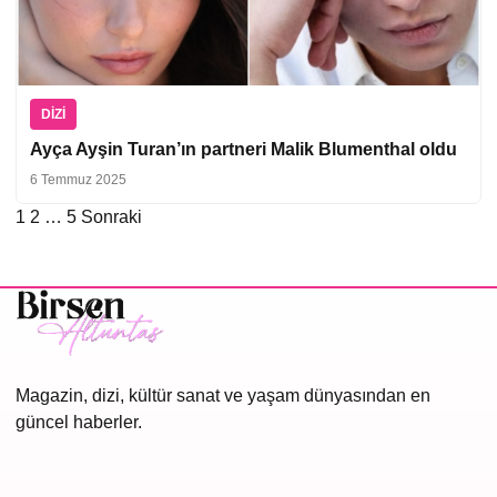
DIZI
Ayça Ayşin Turan’ın partneri Malik Blumenthal oldu
6 Temmuz 2025
1
2
…
5
Sonraki
Yazı
sayfalaması
Magazin, dizi, kültür sanat ve yaşam dünyasından en
güncel haberler.