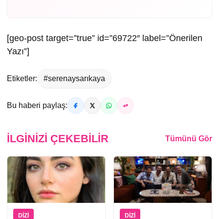
[geo-post target=”true” id=”69722″ label=”Önerilen
Yazı”]
Etiketler:
#serenaysarıkaya
Bu haberi paylaş:
İLGINIZI ÇEKEBILIR
Tümünü Gör
DIZI
DIZI