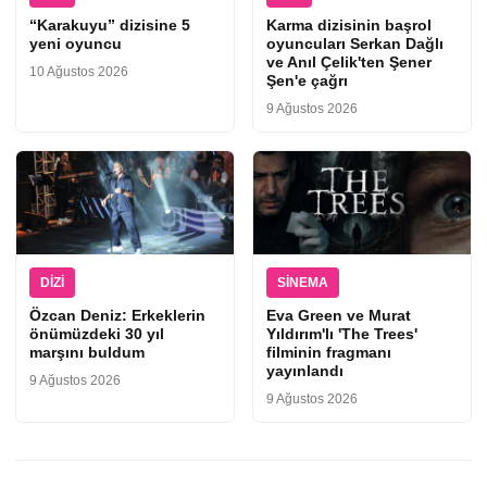
“Karakuyu” dizisine 5
Karma dizisinin başrol
yeni oyuncu
oyuncuları Serkan Dağlı
ve Anıl Çelik'ten Şener
10 Ağustos 2026
Şen'e çağrı
9 Ağustos 2026
DIZI
SINEMA
Özcan Deniz: Erkeklerin
Eva Green ve Murat
önümüzdeki 30 yıl
Yıldırım'lı 'The Trees'
marşını buldum
filminin fragmanı
yayınlandı
9 Ağustos 2026
9 Ağustos 2026