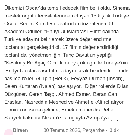
Ülkemizi Oscar‘da temsil edecek film belli oldu. Sinema
meslek örgütü temsilcilerinden oluşan 15 kişilik Türkiye
Oscar Seçim Komitesi tarafından düzenlenen 99.
Akademi Ödülleri “En İyi Uluslararası Film” dalında
Türkiye adayını belirlemek üzere değerlendirme
toplantısı gerçekleştirildi. 17 filmin değerlendirildiği
toplantıda, yönetmenliğini Tunç Davut’un yaptığı
“Kesilmiş Bir Ağaç Gibi” filmi oy çokluğu ile Türkiye’nin
‘En İyi Uluslararası Film’ adayı olarak belirlendi. Filmde
başlıca rolleri Ali İpin (Refik), Feyyaz Duman (İhsan),
Selen Kurtaran (Nalan) paylaşıyor. Diğer rollerde Dilan
Düzgüner, Ceren Taşçı, Ahmed Esmer, Baran Can
Eraslan, Nasreddin Meshed ve Ahmet el-Ali rol alıyor.
Filmin konusuna gelince; Emekli mühendis Refik
Suriyeli bakıcısı Nesrin’e iki oğluyla Avrupa’ya […]
Birsen
30 Temmuz 2026, Perşembe -
3 dk