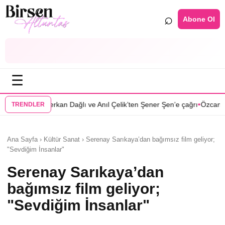
⌕
Abone Ol
☰
•
an Dağlı ve Anıl Çelik’ten Şener Şen’e çağrı
Özcan Deniz: Erkeklerin ö
TRENDLER
Ana Sayfa › Kültür Sanat › Serenay Sarıkaya’dan bağımsız film geliyor;
"Sevdiğim İnsanlar"
Serenay Sarıkaya’dan
bağımsız film geliyor;
"Sevdiğim İnsanlar"