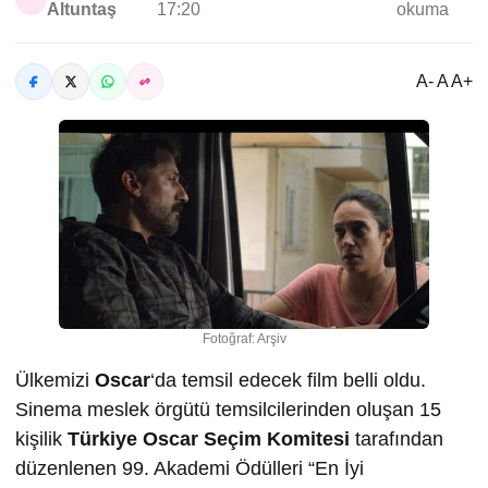
Altuntaş
17:20
okuma
A- A A+
Fotoğraf: Arşiv
Ülkemizi
Oscar
‘da temsil edecek film belli oldu.
Sinema meslek örgütü temsilcilerinden oluşan 15
kişilik
Türkiye Oscar Seçim Komitesi
tarafından
düzenlenen 99. Akademi Ödülleri “En İyi