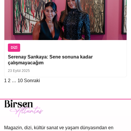
DIZI
Serenay Sarıkaya: Sene sonuna kadar
çalışmayacağım
23 Eylül 2025
1
2
…
10
Sonraki
Yazı
sayfalaması
Magazin, dizi, kültür sanat ve yaşam dünyasından en