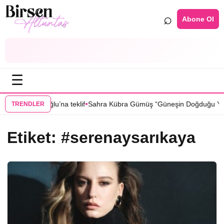
⌕
Abone Ol
☰
•
ıla Türkoğlu’na teklif
Sahra Kübra Gümüş “Güneşin Doğduğu Yer” dizi
TRENDLER
Etiket:
#serenaysarıkaya