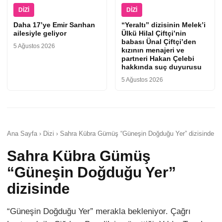
DIZI
DIZI
Daha 17’ye Emir Sarıhan
“Yeraltı” dizisinin Melek’i
ailesiyle geliyor
Ülkü Hilal Çiftçi’nin
babası Ünal Çiftçi’den
5 Ağustos 2026
kızının menajeri ve
partneri Hakan Çelebi
hakkında suç duyurusu
5 Ağustos 2026
Ana Sayfa › Dizi › Sahra Kübra Gümüş “Güneşin Doğduğu Yer” dizisinde
Sahra Kübra Gümüş
“Güneşin Doğduğu Yer”
dizisinde
“Güneşin Doğduğu Yer” merakla bekleniyor. Çağrı