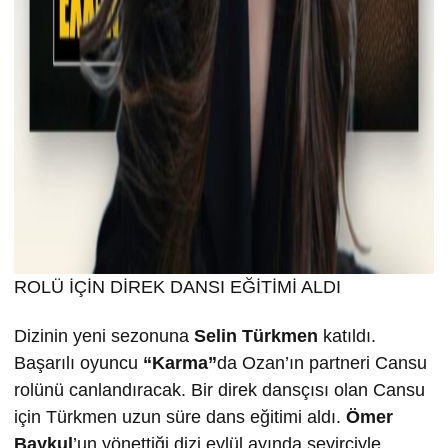
ROLÜ İÇİN DİREK DANSI EĞİTİMİ ALDI
Dizinin yeni sezonuna
Selin T
ürkmen
katıldı.
Başarılı oyuncu
“Karma”
da Ozan’ın partneri Cansu
rolünü canlandıracak. Bir direk dansçısı olan Cansu
için Türkmen uzun süre dans eğitimi aldı.
Ömer
Baykul
’un yönettiği dizi eylül ayında seyirciyle