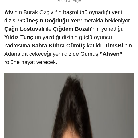
Fotoğraf: Arşiv
Atv
’nin Burak Özçivit’in başrolünü oynadığı yeni
dizisi
“Güneşin Doğduğu Yer”
merakla bekleniyor.
Çağrı Lostuvalı
ile
Çiğdem Bozali
’nin yönettiği,
Yıldız Tunç’
un yazdığı dizinin güçlü oyuncu
kadrosuna
Sahra Kübra Gümüş
katıldı.
TimsBi
’nin
Adana’da çekeceği yeni dizide Gümüş
”Ahsen”
rolüne hayat verecek.