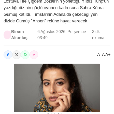
Lostuvalı ile Çiğdem Bozali’nin yönettiği, Yıldız Tunç’un
yazdığı dizinin güçlü oyuncu kadrosuna Sahra Kübra
Gümüş katıldı. TimsBi’nin Adana’da çekeceği yeni
dizide Gümüş ”Ahsen” rolüne hayat verecek.
Birsen
6 Ağustos 2026, Perşembe -
3 dk
Altuntaş
03:49
okuma
A- A A+