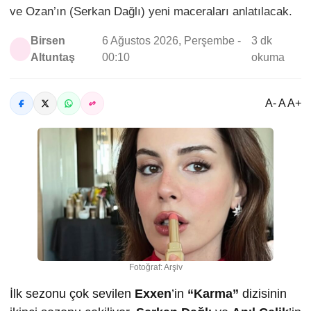
ve Ozan’ın (Serkan Dağlı) yeni maceraları anlatılacak.
Birsen
6 Ağustos 2026, Perşembe -
3 dk
Altuntaş
00:10
okuma
A- A A+
Fotoğraf: Arşiv
İlk sezonu çok sevilen
Exxen
’in
“Karma”
dizisinin