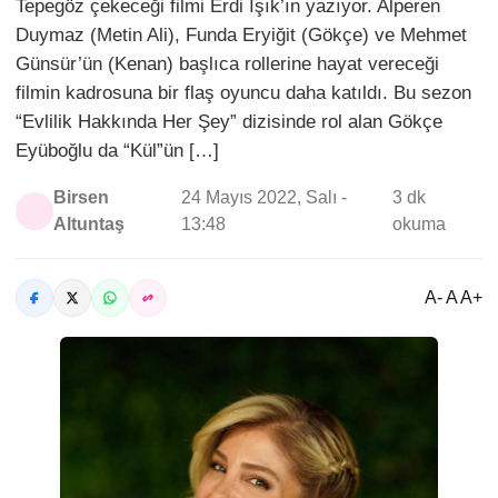
Tepegöz çekeceği filmi Erdi Işık’ın yazıyor. Alperen
Duymaz (Metin Ali), Funda Eryiğit (Gökçe) ve Mehmet
Günsür’ün (Kenan) başlıca rollerine hayat vereceği
filmin kadrosuna bir flaş oyuncu daha katıldı. Bu sezon
“Evlilik Hakkında Her Şey” dizisinde rol alan Gökçe
Eyüboğlu da “Kül”ün […]
Birsen
24 Mayıs 2022, Salı -
3 dk
Altuntaş
13:48
okuma
A- A A+