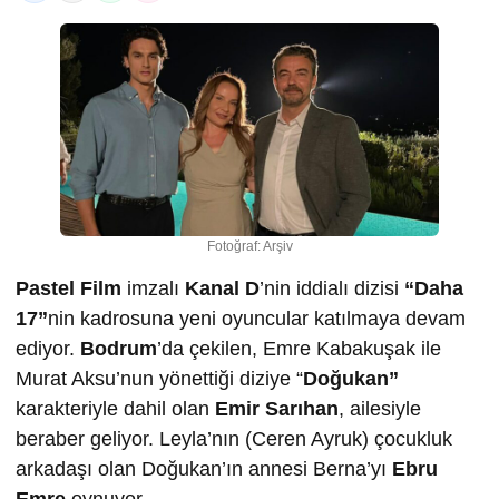
Fotoğraf: Arşiv
Pastel Film
imzalı
Kanal D
’nin iddialı dizisi
“Daha
17”
nin kadrosuna yeni oyuncular katılmaya devam
ediyor.
Bodrum
’da çekilen, Emre Kabakuşak ile
Murat Aksu’nun yönettiği diziye “
Doğukan”
karakteriyle dahil olan
Emir Sarıhan
, ailesiyle
beraber geliyor. Leyla’nın (Ceren Ayruk) çocukluk
arkadaşı olan Doğukan’ın annesi Berna’yı
Ebru
Emre
oynuyor.