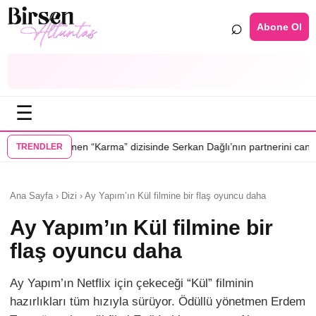
⌕
Abone Ol
☰
•
arma” dizisinde Serkan Dağlı’nın partnerini canlandıracak
Daha 17’ye 
TRENDLER
Ana Sayfa › Dizi › Ay Yapım’ın Kül filmine bir flaş oyuncu daha
Ay Yapım’ın Kül filmine bir
flaş oyuncu daha
Ay Yapım’ın Netflix için çekeceği “Kül” filminin
hazırlıkları tüm hızıyla sürüyor. Ödüllü yönetmen Erdem