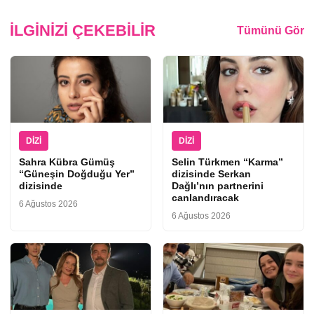
İLGINIZI ÇEKEBILIR
Tümünü Gör
DIZI
DIZI
Sahra Kübra Gümüş
Selin Türkmen “Karma”
“Güneşin Doğduğu Yer”
dizisinde Serkan
dizisinde
Dağlı’nın partnerini
canlandıracak
6 Ağustos 2026
6 Ağustos 2026