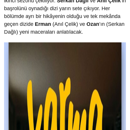
ikinci sezonu çekiliyor.
Serkan Dağlı
ve
Anıl Çelik
’in
başrolünü oynadığı dizi yarın sete çıkıyor. Her
bölümde ayrı bir hikâyenin olduğu ve tek mekânda
geçen dizide
Erman
(Anıl Çelik) ve
Ozan
’ın (Serkan
Dağlı) yeni maceraları anlatılacak.