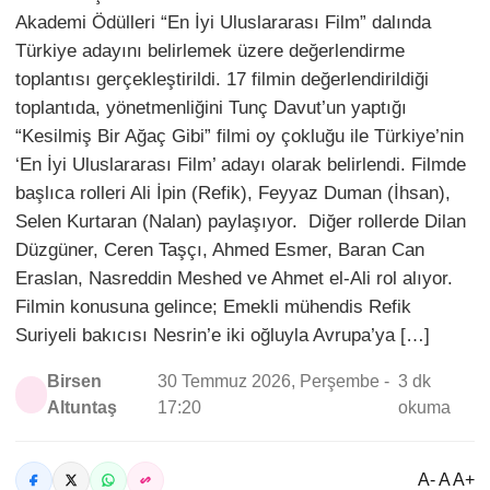
Akademi Ödülleri “En İyi Uluslararası Film” dalında
Türkiye adayını belirlemek üzere değerlendirme
toplantısı gerçekleştirildi. 17 filmin değerlendirildiği
toplantıda, yönetmenliğini Tunç Davut’un yaptığı
“Kesilmiş Bir Ağaç Gibi” filmi oy çokluğu ile Türkiye’nin
‘En İyi Uluslararası Film’ adayı olarak belirlendi. Filmde
başlıca rolleri Ali İpin (Refik), Feyyaz Duman (İhsan),
Selen Kurtaran (Nalan) paylaşıyor. Diğer rollerde Dilan
Düzgüner, Ceren Taşçı, Ahmed Esmer, Baran Can
Eraslan, Nasreddin Meshed ve Ahmet el-Ali rol alıyor.
Filmin konusuna gelince; Emekli mühendis Refik
Suriyeli bakıcısı Nesrin’e iki oğluyla Avrupa’ya […]
Birsen
30 Temmuz 2026, Perşembe -
3 dk
Altuntaş
17:20
okuma
A- A A+