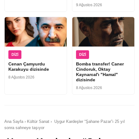
9 Ağustos 2026
DIZI
DIZI
Cenan Çamyurdu
Bomba transfer! Caner
Karakuyu dizisinde
Cindoruk, Oktay
Kaynarcal'ı "Hamal"
8 Ağustos 2026
dizisinde
8 Ağustos 2026
Ana Sayfa › Kültür Sanat › Uygur Kardeşler “Şahane Pazar”ı 25 yıl
sonra sahneye taşıyor