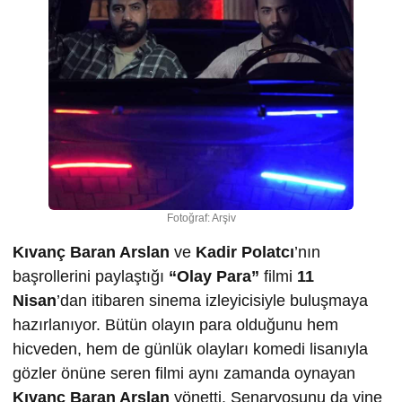
Fotoğraf: Arşiv
Kıvanç Baran Arslan
ve
Kadir Polatcı
’nın
başrollerini paylaştığı
“Olay Para”
filmi
11
Nisan
’dan itibaren sinema izleyicisiyle buluşmaya
hazırlanıyor. Bütün olayın para olduğunu hem
hicveden, hem de günlük olayları komedi lisanıyla
gözler önüne seren filmi aynı zamanda oynayan
Kıvanç Baran Arslan
yönetti. Senaryosunu da yine