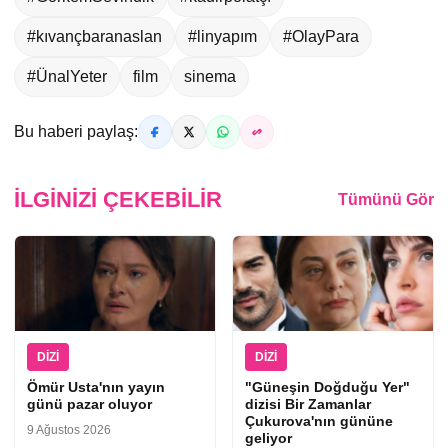
#kıvançbaranaslan
#linyapım
#OlayPara
#ÜnalYeter
film
sinema
Bu haberi paylaş:
İLGINIZI ÇEKEBILIR
Tümünü Gör
DIZI
DIZI
Ömür Usta'nın yayın
"Güneşin Doğduğu Yer"
günü pazar oluyor
dizisi Bir Zamanlar
Çukurova'nın gününe
9 Ağustos 2026
geliyor