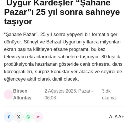
Uygur Kardeşler “Şahane
Pazar”ı 25 yıl sonra sahneye
taşıyor
“Şahane Pazar”, 25 yıl sonra yepyeni bir formatla geri
dönüyor. Süheyl ve Behzat Uygur'un yıllarca milyonları
ekran başına kilitleyen efsane programı, bu kez
televizyon ekranlarından sahnelere taşınıyor. 80 kişilik
prodüksiyonla hazırlanan gösteride canlı orkestra, dans
koreografileri, sürpriz konuklar yer alacak ve seyirci de
eğlenceye aktif olarak dahil olacak.
Birsen
2 Ağustos 2026, Pazar -
3 dk
Altuntaş
06:08
okuma
A- A A+