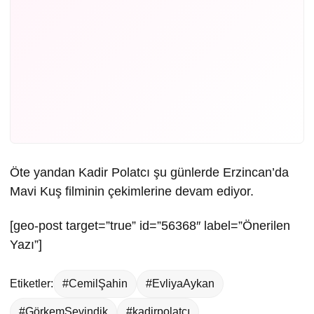
Öte yandan Kadir Polatcı şu günlerde Erzincan’da
Mavi Kuş filminin çekimlerine devam ediyor.
[geo-post target=”true” id=”56368″ label=”Önerilen
Yazı”]
Etiketler:
#CemilŞahin
#EvliyaAykan
#GörkemSevindik
#kadirpolatçı