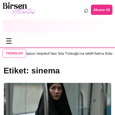
⌕
Abone Ol
☰
•
 “Grand Maison İstanbul”dan Sıla Türkoğlu’na teklif
Sahra Kübra Gümüş
TRENDLER
Etiket:
sinema