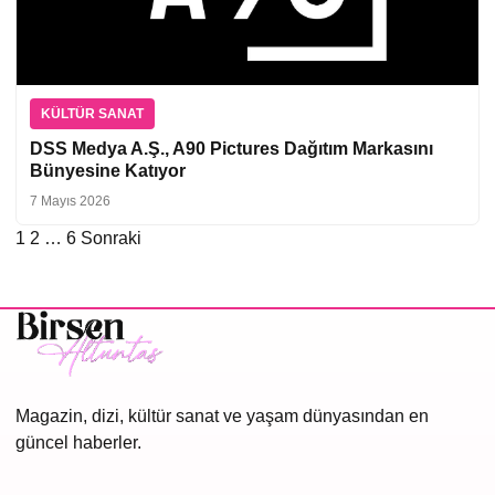
KÜLTÜR SANAT
DSS Medya A.Ş., A90 Pictures Dağıtım Markasını
Bünyesine Katıyor
7 Mayıs 2026
1
2
…
6
Sonraki
Yazı
sayfalaması
Magazin, dizi, kültür sanat ve yaşam dünyasından en
güncel haberler.