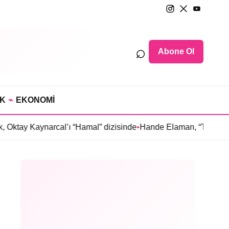
⌕
Abone Ol
IK
⌁
EKONOMİ
 Kaynarcal’ı “Hamal” dizisinde
•
Hande Elaman, “Tutsak Sevda” 