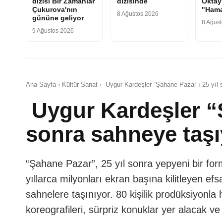
dizisi Bir Zamanlar
dizisinde
Oktay
Çukurova'nın
"Hama
8 Ağustos 2026
gününe geliyor
8 Ağus
9 Ağustos 2026
Ana Sayfa › Kültür Sanat › Uygur Kardeşler “Şahane Pazar”ı 25 yıl 
Uygur Kardeşler “Ş
sonra sahneye taşı
“Şahane Pazar”, 25 yıl sonra yepyeni bir fo
yıllarca milyonları ekran başına kilitleyen e
sahnelere taşınıyor. 80 kişilik prodüksiyonla
koreografileri, sürpriz konuklar yer alacak ve