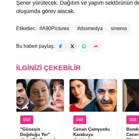
Şener yürütecek. Dağıtım ve yapım sektörünün den
oluşumda görev alacak.
Etiketler:
#A90Pictures
#dssmedya
sinema
Bu haberi paylaş:
İLGINIZI ÇEKEBILIR
DIZI
DIZI
DIZI
"Güneşin
Cenan Çamyurdu
Bomba
Doğduğu Yer"
Karakuyu
Caner