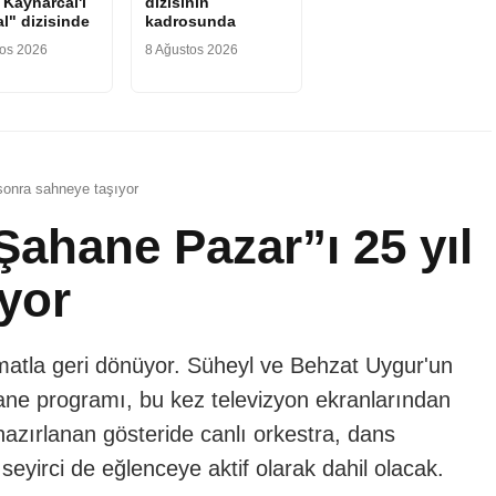
 Kaynarcal'ı
dizisinin
l" dizisinde
kadrosunda
tos 2026
8 Ağustos 2026
sonra sahneye taşıyor
ahane Pazar”ı 25 yıl
yor
rmatla geri dönüyor. Süheyl ve Behzat Uygur'un
fsane programı, bu kez televizyon ekranlarından
 hazırlanan gösteride canlı orkestra, dans
 seyirci de eğlenceye aktif olarak dahil olacak.