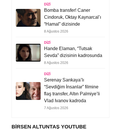
DIZI
Bomba transfer! Caner
Cindoruk, Oktay Kaynarcal’ı
“Hamal” dizisinde
8 Ağustos 2026
DIZI
Hande Elaman, “Tutsak
Sevda” dizisinin kadrosunda
8 Ağustos 2026
DIZI
Serenay Sarıkaya’lı
“Sevdiğim İnsanlar” filmine
flaş transfer, Altın Palmiye’li
Vlad Ivanov kadroda
7 Ağustos 2026
BIRSEN ALTUNTAŞ YOUTUBE