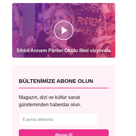
Sihirli Annem Periler Okulu filmi vizyonda
BÜLTENIMIZE ABONE OLUN
Magazin, dizi ve kültür sanat
gündeminden haberdar olun.
Abone Ol