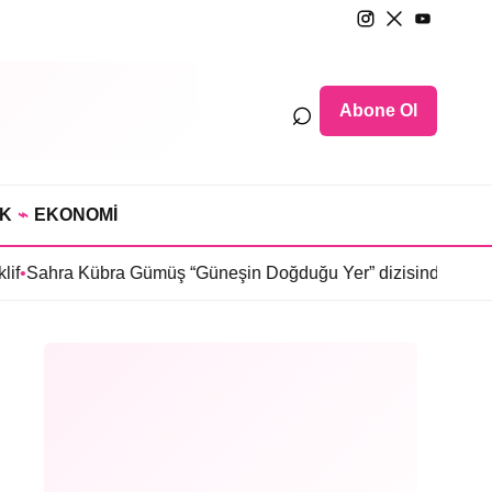
⌕
Abone Ol
IK
⌁
EKONOMİ
übra Gümüş “Güneşin Doğduğu Yer” dizisinde
•
Selin Türkmen “