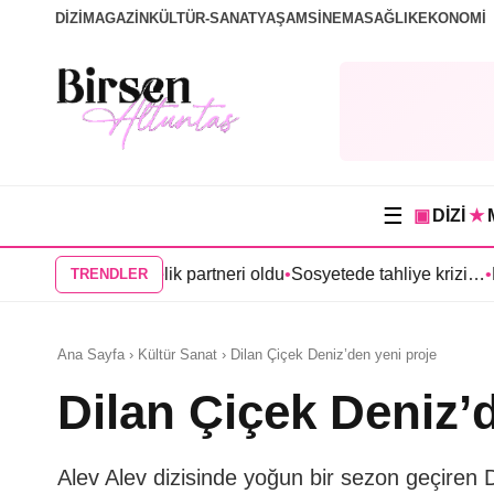
DİZİ
MAGAZİN
KÜLTÜR-SANAT
YAŞAM
SİNEMA
SAĞLIK
EKONOMİ
☰
▣
DİZİ
★
 Anıl Çelik partneri oldu
•
Sosyetede tahliye krizi…
•
Kerem Bürsi
TRENDLER
Ana Sayfa › Kültür Sanat › Dilan Çiçek Deniz’den yeni proje
Dilan Çiçek Deniz’
Alev Alev dizisinde yoğun bir sezon geçiren 