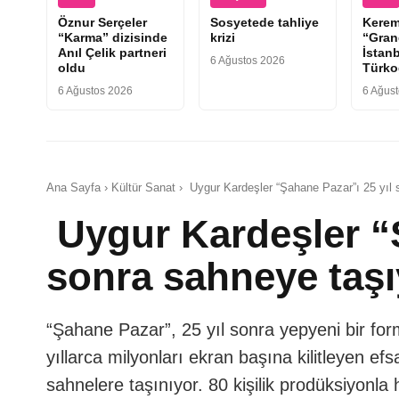
Öznur Serçeler
Sosyetede tahliye
Kerem
“Karma” dizisinde
krizi
“Gran
Anıl Çelik partneri
İstan
6 Ağustos 2026
oldu
Türkoğ
6 Ağustos 2026
6 Ağus
Ana Sayfa › Kültür Sanat › Uygur Kardeşler “Şahane Pazar”ı 25 yıl 
Uygur Kardeşler “Ş
sonra sahneye taşı
“Şahane Pazar”, 25 yıl sonra yepyeni bir fo
yıllarca milyonları ekran başına kilitleyen e
sahnelere taşınıyor. 80 kişilik prodüksiyonla