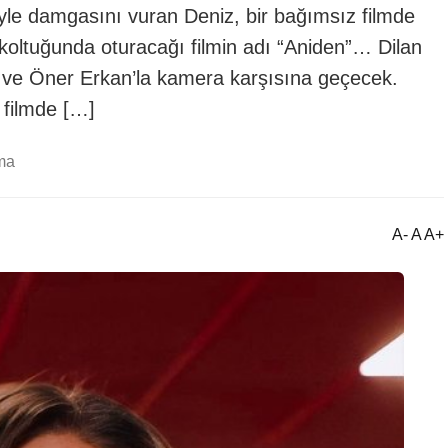
ğiyle damgasını vuran Deniz, bir bağımsız filmde
oltuğunda oturacağı filmin adı “Aniden”… Dilan
r ve Öner Erkan’la kamera karşısına geçecek.
 filmde […]
ma
A- A A+