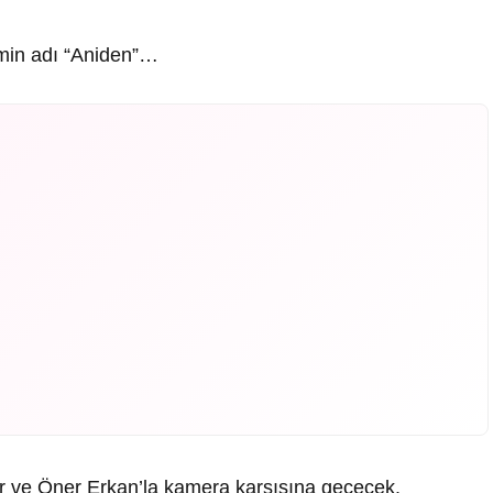
lmin adı “Aniden”…
ar ve Öner Erkan’la kamera karşısına geçecek.