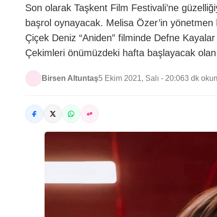
Son olarak Taşkent Film Festivali’ne güzelli
başrol oynayacak. Melisa Özer’in yönetmen k
Çiçek Deniz “Aniden” filminde Defne Kayala
Çekimleri önümüzdeki hafta başlayacak olan
Birsen Altuntaş
5 Ekim 2021, Salı - 20:06
3 dk oku