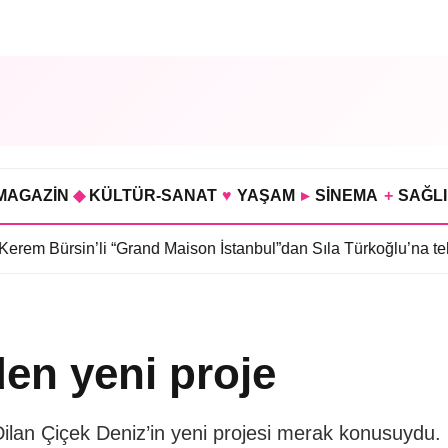
MAGAZİN
◆
KÜLTÜR-SANAT
♥
YAŞAM
▸
SİNEMA
+
SAĞL
n’li “Grand Maison İstanbul”dan Sıla Türkoğlu’na teklif
•
Sahra K
den yeni proje
Dilan Çiçek Deniz’in yeni projesi merak konusuydu.