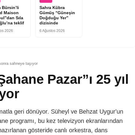
 Bürsin’li
Sahra Kübra
d Maison
Gümüş “Güneşin
bul”dan Sıla
Doğduğu Yer”
lu’na teklif
dizisinde
tos 2026
6 Ağustos 2026
sonra sahneye taşıyor
ahane Pazar”ı 25 yıl
yor
rmatla geri dönüyor. Süheyl ve Behzat Uygur'un
fsane programı, bu kez televizyon ekranlarından
 hazırlanan gösteride canlı orkestra, dans