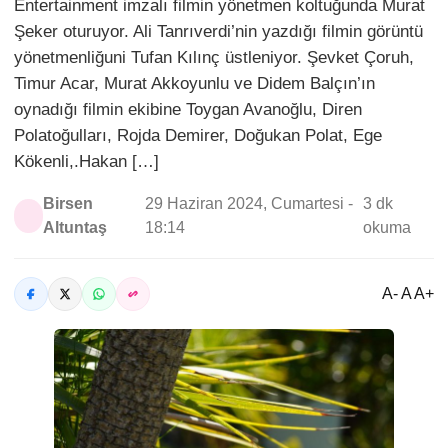
Entertainment imzalı filmin yönetmen koltuğunda Murat
Şeker oturuyor. Ali Tanrıverdi’nin yazdığı filmin görüntü
yönetmenliğuni Tufan Kılınç üstleniyor. Şevket Çoruh,
Timur Acar, Murat Akkoyunlu ve Didem Balçın’ın
oynadığı filmin ekibine Toygan Avanoğlu, Diren
Polatoğulları, Rojda Demirer, Doğukan Polat, Ege
Kökenli,.Hakan […]
Birsen
29 Haziran 2024, Cumartesi -
3 dk
Altuntaş
18:14
okuma
A- A A+