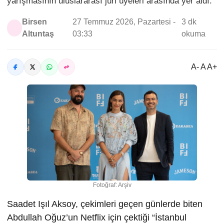
yarışmasının uluslararası jüri üyeleri arasında yer aldı.
Birsen
27 Temmuz 2026, Pazartesi -
3 dk
Altuntaş
03:33
okuma
A- A A+
Fotoğraf: Arşiv
Saadet Işıl Aksoy, çekimleri geçen günlerde biten
Abdullah Oğuz’un Netflix için çektiği “İstanbul