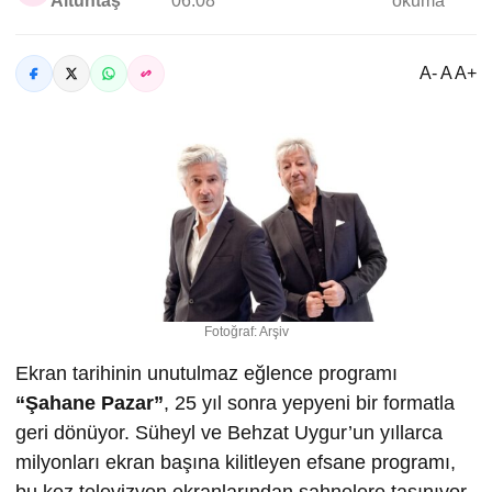
Altuntaş
06:08
okuma
A- A A+
Fotoğraf: Arşiv
Ekran tarihinin unutulmaz eğlence programı
“
Ş
ahane Pazar”
, 25 yıl sonra yepyeni bir formatla
geri dönüyor. Süheyl ve Behzat Uygur’un yıllarca
milyonları ekran başına kilitleyen efsane programı,