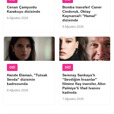
Cenan Çamyurdu
Bomba transfer! Caner
Karakuyu dizisinde
Cindoruk, Oktay
Kaynarcal'ı "Hamal"
8 Ağustos 2026
dizisinde
8 Ağustos 2026
DIZI
DIZI
Hande Elaman, "Tutsak
Serenay Sarıkaya’lı
Sevda" dizisinin
“Sevdiğim İnsanlar”
kadrosunda
filmine flaş transfer, Altın
Palmiye’li Vlad Ivanov
8 Ağustos 2026
kadroda
7 Ağustos 2026