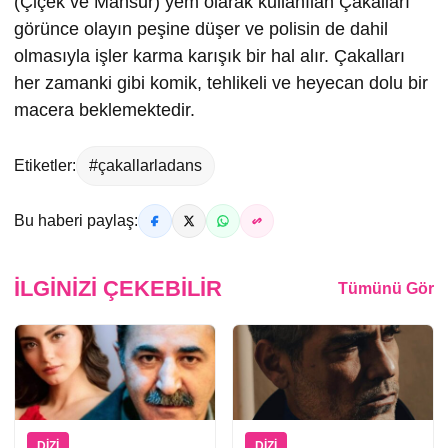
(Çiçek ve Mansur) yem olarak kullanılan Çakalları
görünce olayın peşine düşer ve polisin de dahil
olmasıyla işler karma karışık bir hal alır. Çakalları
her zamanki gibi komik, tehlikeli ve heyecan dolu bir
macera beklemektedir.
Etiketler:
#çakallarladans
Bu haberi paylaş:
İLGINIZI ÇEKEBILIR
Tümünü Gör
DIZI
DIZI