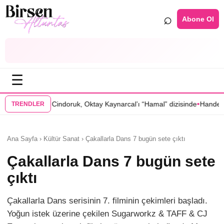
⌕
Abone Ol
☰
•
doruk, Oktay Kaynarcal’ı “Hamal” dizisinde
Hande Elaman, “Tutsak Sev
TRENDLER
Ana Sayfa › Kültür Sanat › Çakallarla Dans 7 bugün sete çıktı
Çakallarla Dans 7 bugün sete
çıktı
Çakallarla Dans serisinin 7. filminin çekimleri başladı.
Yoğun istek üzerine çekilen Sugarworkz & TAFF & CJ