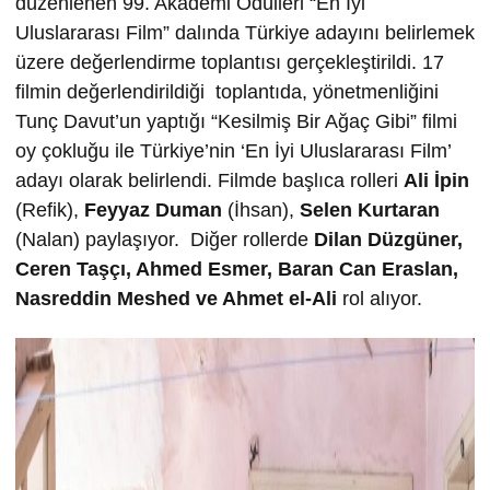
düzenlenen 99. Akademi Ödülleri “En İyi
Uluslararası Film” dalında Türkiye adayını belirlemek
üzere değerlendirme toplantısı gerçekleştirildi. 17
filmin değerlendirildiği toplantıda, yönetmenliğini
Tunç Davut’un yaptığı “Kesilmiş Bir Ağaç Gibi” filmi
oy çokluğu ile Türkiye’nin ‘En İyi Uluslararası Film’
adayı olarak belirlendi. Filmde başlıca rolleri
Ali İpin
(Refik),
Feyyaz Duman
(İhsan),
Selen Kurtaran
(Nalan) paylaşıyor. Diğer rollerde
Dilan Düzgüner,
Ceren Taşçı,
Ahmed Esmer,
Baran Can Eraslan,
Nasreddin Meshed ve
Ahmet el-Ali
rol alıyor.