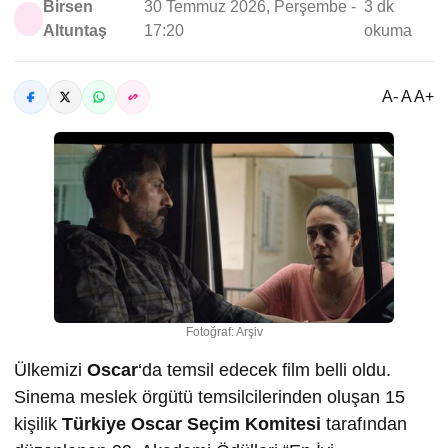
Birsen
30 Temmuz 2026, Perşembe -
3 dk
Altuntaş
17:20
okuma
A- A A+
Fotoğraf: Arşiv
Ülkemizi
Oscar
‘da temsil edecek film belli oldu.
Sinema meslek örgütü temsilcilerinden oluşan 15
kişilik
Türkiye Oscar Seçim Komitesi
tarafından