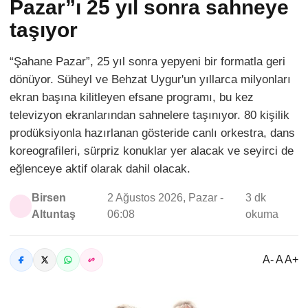
Pazar”ı 25 yıl sonra sahneye
taşıyor
“Şahane Pazar”, 25 yıl sonra yepyeni bir formatla geri
dönüyor. Süheyl ve Behzat Uygur'un yıllarca milyonları
ekran başına kilitleyen efsane programı, bu kez
televizyon ekranlarından sahnelere taşınıyor. 80 kişilik
prodüksiyonla hazırlanan gösteride canlı orkestra, dans
koreografileri, sürpriz konuklar yer alacak ve seyirci de
eğlenceye aktif olarak dahil olacak.
Birsen
2 Ağustos 2026, Pazar -
3 dk
Altuntaş
06:08
okuma
A- A A+