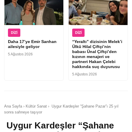
DIZI
DIZI
Daha 17’ye Emir Sarıhan
“Yeraltı” dizisinin Melek’i
ailesiyle geliyor
Ülkü Hilal Çiftçi’nin
babası Ünal Çiftçi’den
5 Ağustos 2026
kızının menajeri ve
partneri Hakan Çelebi
hakkında suç duyurusu
5 Ağustos 2026
Ana Sayfa › Kültür Sanat › Uygur Kardeşler “Şahane Pazar”ı 25 yıl
sonra sahneye taşıyor
Uygur Kardeşler “Şahane