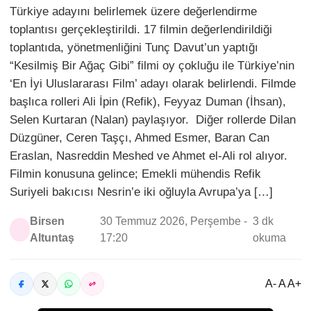
Türkiye adayını belirlemek üzere değerlendirme
toplantısı gerçekleştirildi. 17 filmin değerlendirildiği
toplantıda, yönetmenliğini Tunç Davut’un yaptığı
“Kesilmiş Bir Ağaç Gibi” filmi oy çokluğu ile Türkiye’nin
‘En İyi Uluslararası Film’ adayı olarak belirlendi. Filmde
başlıca rolleri Ali İpin (Refik), Feyyaz Duman (İhsan),
Selen Kurtaran (Nalan) paylaşıyor. Diğer rollerde Dilan
Düzgüner, Ceren Taşçı, Ahmed Esmer, Baran Can
Eraslan, Nasreddin Meshed ve Ahmet el-Ali rol alıyor.
Filmin konusuna gelince; Emekli mühendis Refik
Suriyeli bakıcısı Nesrin’e iki oğluyla Avrupa’ya […]
Birsen
30 Temmuz 2026, Perşembe -
3 dk
Altuntaş
17:20
okuma
A- A A+