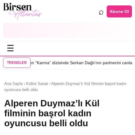
⌕
Abone Ol
☰
•
rma” dizisinde Serkan Dağlı’nın partnerini canlandıracak
Daha 17’ye Em
TRENDLER
Ana Sayfa › Kültür Sanat › Alperen Duymaz’lı Kül filminin başrol kadın
oyuncusu belli oldu
Alperen Duymaz’lı Kül
filminin başrol kadın
oyuncusu belli oldu