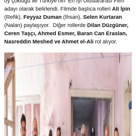
oy çokluğu ile Türkiye’nin ‘En İyi Uluslararası Film’
adayı olarak belirlendi. Filmde başlıca rolleri
Ali İpin
(Refik),
Feyyaz Duman
(İhsan),
Selen Kurtaran
(Nalan) paylaşıyor. Diğer rollerde
Dilan Düzgüner,
Ceren Taşçı,
Ahmed Esmer,
Baran Can Eraslan,
Nasreddin Meshed ve
Ahmet el-Ali
rol alıyor.