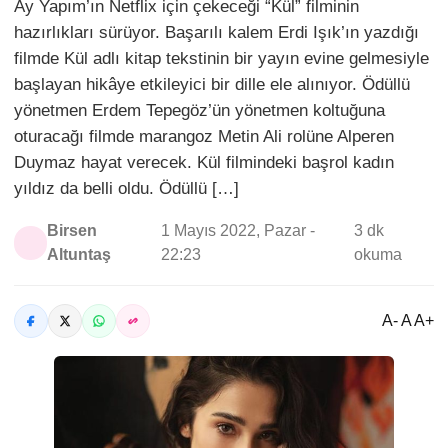
Ay Yapım’ın Netflix için çekeceği “Kül” filminin
hazırlıkları sürüyor. Başarılı kalem Erdi Işık’ın yazdığı
filmde Kül adlı kitap tekstinin bir yayın evine gelmesiyle
başlayan hikâye etkileyici bir dille ele alınıyor. Ödüllü
yönetmen Erdem Tepegöz’ün yönetmen koltuğuna
oturacağı filmde marangoz Metin Ali rolüne Alperen
Duymaz hayat verecek. Kül filmindeki başrol kadın
yıldız da belli oldu. Ödüllü […]
Birsen
1 Mayıs 2022, Pazar -
3 dk
Altuntaş
22:23
okuma
A- A A+