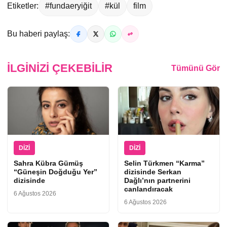
Etiketler:
#fundaeryiğit
#kül
film
Bu haberi paylaş:
İLGINIZI ÇEKEBILIR
Tümünü Gör
DIZI
DIZI
Sahra Kübra Gümüş
Selin Türkmen “Karma”
“Güneşin Doğduğu Yer”
dizisinde Serkan
dizisinde
Dağlı’nın partnerini
canlandıracak
6 Ağustos 2026
6 Ağustos 2026