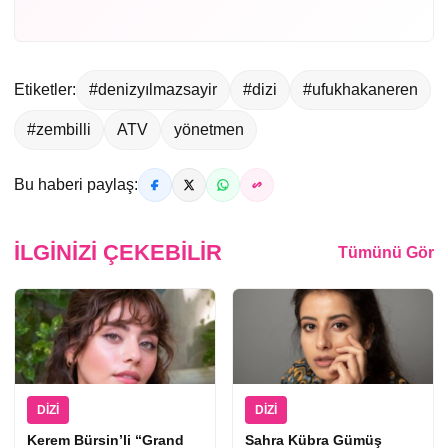
Etiketler:
#denizyılmazsayir
#dizi
#ufukhakaneren
#zembilli
ATV
yönetmen
Bu haberi paylaş:
İLGINIZI ÇEKEBILIR
Tümünü Gör
DIZI
DIZI
Kerem Bürsin’li “Grand
Sahra Kübra Gümüş