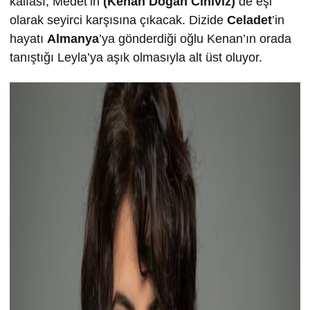
kalfası, Medet’in
(Kenan Doğan Ciniviz)
de eşi
olarak seyirci karşısına çıkacak. Dizide
Celadet
’in
hayatı
Almanya
’ya gönderdiği oğlu Kenan’ın orada
tanıştığı Leyla’ya aşık olmasıyla alt üst oluyor.