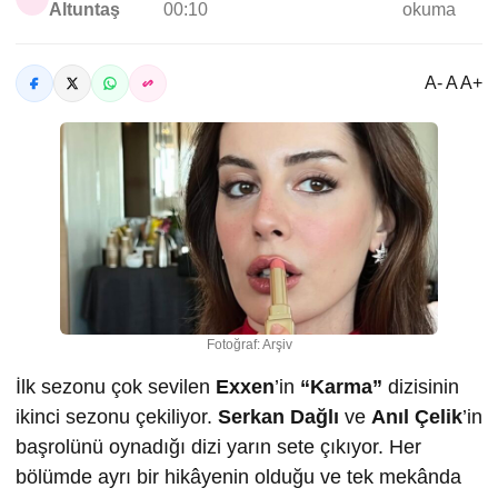
Altuntaş
00:10
okuma
A- A A+
Fotoğraf: Arşiv
İlk sezonu çok sevilen
Exxen
’in
“Karma”
dizisinin
ikinci sezonu çekiliyor.
Serkan Dağlı
ve
Anıl Çelik
’in
başrolünü oynadığı dizi yarın sete çıkıyor. Her
bölümde ayrı bir hikâyenin olduğu ve tek mekânda