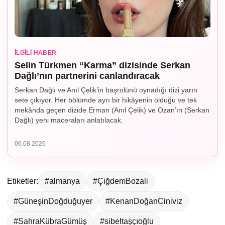
İLGILI HABER
Selin Türkmen “Karma” dizisinde Serkan
Dağlı’nın partnerini canlandıracak
Serkan Dağlı ve Anıl Çelik’in başrolünü oynadığı dizi yarın
sete çıkıyor. Her bölümde ayrı bir hikâyenin olduğu ve tek
mekânda geçen dizide Erman (Anıl Çelik) ve Ozan’ın (Serkan
Dağlı) yeni maceraları anlatılacak.
06.08.2026
Etiketler:
#almanya
#ÇiğdemBozali
#GüneşinDoğduğuyer
#KenanDoğanCiniviz
#SahraKübraGümüş
#sibeltaşçıoğlu