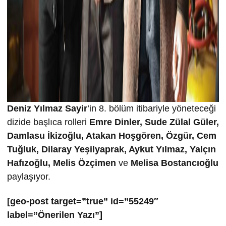
Deniz Yılmaz Sayir
’in 8. bölüm itibariyle yöneteceği
dizide başlıca rolleri
Emre Dinler, Sude Zülal Güler,
Damlasu İkizoğlu, Atakan Hoşgören, Özgür, Cem
Tuğluk, Dilaray Yeşilyaprak, Aykut Yılmaz, Yalçın
Hafızoğlu, Melis Özçimen
ve
Melisa
Bostancıoğlu
paylaşıyor.
[geo-post target=”true” id=”55249″
label=”Önerilen Yazı”]