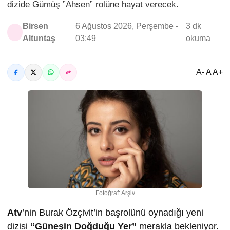
dizide Gümüş ”Ahsen” rolüne hayat verecek.
Birsen
6 Ağustos 2026, Perşembe -
3 dk
Altuntaş
03:49
okuma
A- A A+
Fotoğraf: Arşiv
Atv
’nin Burak Özçivit’in başrolünü oynadığı yeni
dizisi
“Güneşin Doğduğu Yer”
merakla bekleniyor.