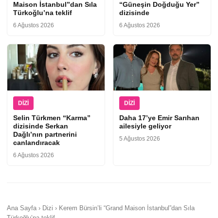
Maison İstanbul”dan Sıla
“Güneşin Doğduğu Yer”
Türkoğlu’na teklif
dizisinde
6 Ağustos 2026
6 Ağustos 2026
DIZI
DIZI
Selin Türkmen “Karma”
Daha 17’ye Emir Sarıhan
dizisinde Serkan
ailesiyle geliyor
Dağlı’nın partnerini
5 Ağustos 2026
canlandıracak
6 Ağustos 2026
Ana Sayfa › Dizi › Kerem Bürsin’li “Grand Maison İstanbul”dan Sıla
Türkoğlu’na teklif