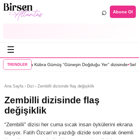
⌕
Abone Ol
☰
•
müş “Güneşin Doğduğu Yer” dizisinde
Selin Türkmen “Karma” dizisind
TRENDLER
Ana Sayfa › Dizi › Zembilli dizisinde flaş değişiklik
Zembilli dizisinde flaş
değişiklik
“Zembilli” dizisi her cuma sıcak insan öykülerini ekrana
taşıyor. Fatih Özcan’ın yazdığı dizide son olarak önemli