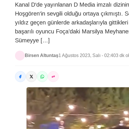
Kanal D‘de yayınlanan D Media imzalı dizini
Hoşgören‘in sevgili olduğu ortaya çıkmıştı. S
yıldız geçen günlerde arkadaşlarıyla gittikler
başarılı oyuncu Foça’daki Marsilya Meyhanes
Sümeyye […]
Birsen Altuntaş
1 Ağustos 2023, Salı - 02:40
3 dk 