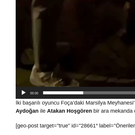
00:00
İki başarılı oyuncu Foça’daki Marsilya Meyhanesi
Aydoğan
ile
Atakan Hoşgören
bir ara mekanda ça
[geo-post target=”true” id=”28661″ label=”Önerilen