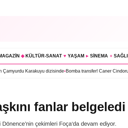
MAGAZİN
◆
KÜLTÜR-SANAT
♥
YAŞAM
▸
SİNEMA
+
SAĞL
 Karakuyu dizisinde
•
Bomba transfer! Caner Cindoruk, Oktay Ka
aşkını fanlar belgeledi
izi Dönence’nin çekimleri Foça‘da devam ediyor.