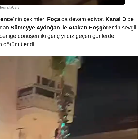
toğraf: Arşiv
ence’
nin çekimleri
Foça
‘da devam ediyor.
Kanal D
‘de
ından
Sümeyye Aydoğan
ile
Atakan Hoşgören
‘in sevgili
aberliğe dönüşen iki genç yıldız geçen günlerde
an görüntülendi.