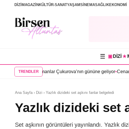
DİZİ
MAGAZİN
KÜLTÜR-SANAT
YAŞAM
SİNEMA
SAĞLIK
EKONOMİ
☰
▣
DİZİ
★
isi Bir Zamanlar Çukurova’nın gününe geliyor
•
Cenan Çamyurdu
TRENDLER
Ana Sayfa › Dizi › Yazlık dizideki set aşkını fanlar belgeledi
Yazlık dizideki set 
Set aşkının görüntüleri yayınlandı. Yazlık d