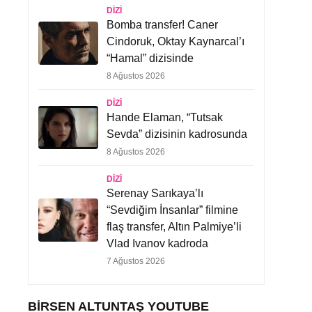
DIZI
Bomba transfer! Caner
Cindoruk, Oktay Kaynarcal’ı
“Hamal” dizisinde
8 Ağustos 2026
DIZI
Hande Elaman, “Tutsak
Sevda” dizisinin kadrosunda
8 Ağustos 2026
DIZI
Serenay Sarıkaya’lı
“Sevdiğim İnsanlar” filmine
flaş transfer, Altın Palmiye’li
Vlad Ivanov kadroda
7 Ağustos 2026
BIRSEN ALTUNTAŞ YOUTUBE