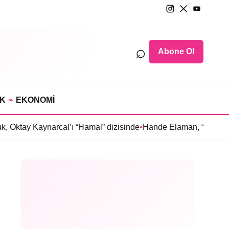
⌕
Abone Ol
IK
⌁
EKONOMİ
ynarcal’ı “Hamal” dizisinde
•
Hande Elaman, “Tutsak Sevda” diz