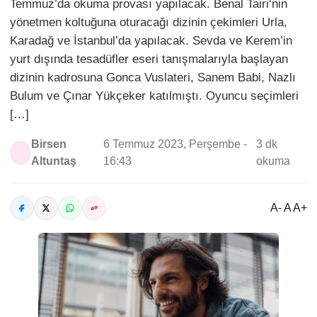
Temmuz’da okuma provası yapılacak. Benal Tairi‘nin
yönetmen koltuğuna oturacağı dizinin çekimleri Urla,
Karadağ ve İstanbul’da yapılacak. Sevda ve Kerem’in
yurt dışında tesadüfler eseri tanışmalarıyla başlayan
dizinin kadrosuna Gonca Vuslateri, Sanem Babi, Nazlı
Bulum ve Çınar Yükçeker katılmıştı. Oyuncu seçimleri
[…]
Birsen
6 Temmuz 2023, Perşembe -
3 dk
Altuntaş
16:43
okuma
A- A A+