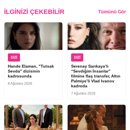
İLGINIZI ÇEKEBILIR
Tümünü Gör
DIZI
DIZI
Hande Elaman, "Tutsak
Serenay Sarıkaya’lı
Sevda" dizisinin
“Sevdiğim İnsanlar”
kadrosunda
filmine flaş transfer, Altın
Palmiye’li Vlad Ivanov
8 Ağustos 2026
kadroda
7 Ağustos 2026