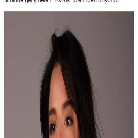
filminde gelişmeleri ‘TikTok’ üzerinden izliyoruz.