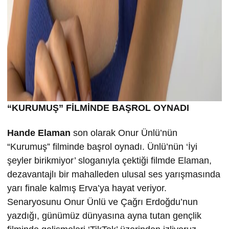
“KURUMU
Ş” FİLMİND
E BA
ŞROL OYNADI
Hande Elaman
son olarak Onur Ünlü’nün
“Kurumuş” filminde başrol oynadı. Ünlü’nün ‘İyi
şeyler birikmiyor’ sloganıyla çektiği filmde Elaman,
dezavantajlı bir mahalleden ulusal ses yarışmasında
yarı finale kalmış Erva’ya hayat veriyor.
Senaryosunu Onur Ünlü ve Çağrı Erdoğdu’nun
yazdığı, günümüz dünyasına ayna tutan gençlik