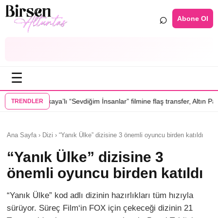
⌕
Abone Ol
☰
a’lı “Sevdiğim İnsanlar” filmine flaş transfer, Altın Palmiye’li Vlad Ivan
TRENDLER
Ana Sayfa › Dizi › “Yanık Ülke” dizisine 3 önemli oyuncu birden katıldı
“Yanık Ülke” dizisine 3
önemli oyuncu birden katıldı
“Yanık Ülke” kod adlı dizinin hazırlıkları tüm hızıyla
sürüyor. Süreç Film‘in FOX için çekeceği dizinin 21