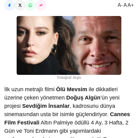
A- A A+
Fotoğraf: Arşiv
İlk uzun metrajlı filmi
Ölü Mevsim
ile dikkatleri
üzerine çeken yönetmen
Doğuş Algün
’ün yeni
projesi
Sevdiğim İnsanlar
, kadrosunu dünya
sinemasından usta bir isimle güçlendiriyor.
Cannes
Film Festivali
Altın Palmiye ödüllü 4 Ay, 3 Hafta, 2
Gün ve Toni Erdmann gibi yapımlardaki