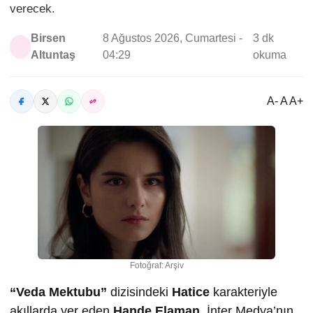
verecek.
Birsen
8 Ağustos 2026, Cumartesi -
3 dk
Altuntaş
04:29
okuma
A- A A+
Fotoğraf: Arşiv
“Veda Mektubu”
dizisindeki
Hatice
karakteriyle
akıllarda yer eden
Hande Elaman,
İnter Medya’nın