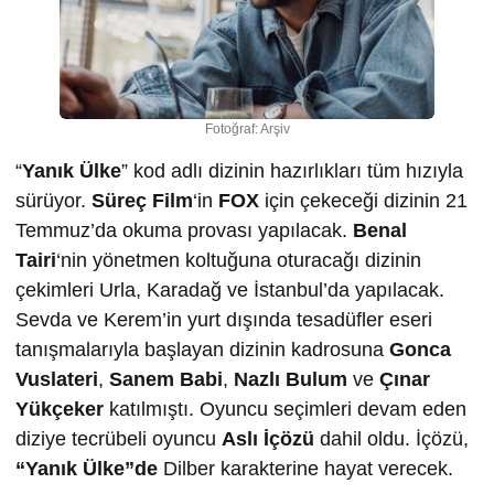
Fotoğraf: Arşiv
“
Yanık Ülke
” kod adlı dizinin hazırlıkları tüm hızıyla
sürüyor.
Süreç Film
‘in
FOX
için çekeceği dizinin 21
Temmuz’da okuma provası yapılacak.
Benal
Tairi
‘nin yönetmen koltuğuna oturacağı dizinin
çekimleri Urla, Karadağ ve İstanbul’da yapılacak.
Sevda ve Kerem’in yurt dışında tesadüfler eseri
tanışmalarıyla başlayan dizinin kadrosuna
Gonca
Vuslateri
,
Sanem Babi
,
Nazlı Bulum
ve
Çınar
Yükçeker
katılmıştı. Oyuncu seçimleri devam eden
diziye tecrübeli oyuncu
Aslı İçözü
dahil oldu. İçözü,
“Yanık Ülke”de
Dilber karakterine hayat verecek.