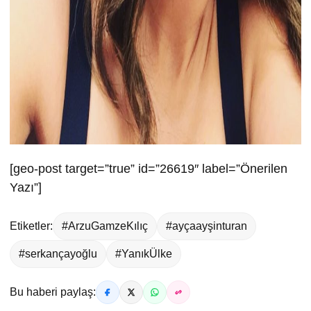
[geo-post target=”true” id=”26619″ label=”Önerilen
Yazı”]
Etiketler:
#ArzuGamzeKılıç
#ayçaayşinturan
#serkançayoğlu
#YanıkÜlke
Bu haberi paylaş: