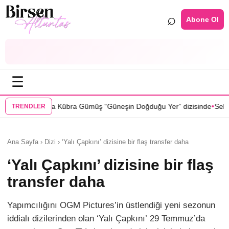
⌕
Abone Ol
☰
•
Gümüş “Güneşin Doğduğu Yer” dizisinde
Selin Türkmen “Karma” dizisi
TRENDLER
Ana Sayfa › Dizi › ‘Yalı Çapkını’ dizisine bir flaş transfer daha
‘Yalı Çapkını’ dizisine bir flaş
transfer daha
Yapımcılığını OGM Pictures’in üstlendiği yeni sezonun
iddialı dizilerinden olan ‘Yalı Çapkını’ 29 Temmuz’da