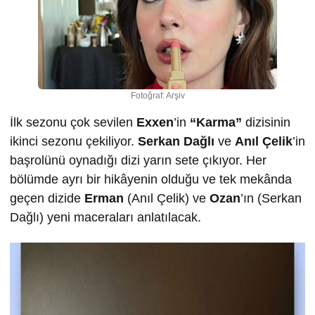
Fotoğraf: Arşiv
İlk sezonu çok sevilen
Exxen
’in
“Karma”
dizisinin
ikinci sezonu çekiliyor.
Serkan Dağlı
ve
Anıl Çelik
’in
başrolünü oynadığı dizi yarın sete çıkıyor. Her
bölümde ayrı bir hikâyenin olduğu ve tek mekânda
geçen dizide
Erman
(Anıl Çelik) ve
Ozan
’ın (Serkan
Dağlı) yeni maceraları anlatılacak.