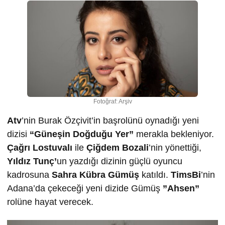
Fotoğraf: Arşiv
Atv
’nin Burak Özçivit’in başrolünü oynadığı yeni
dizisi
“Güneşin Doğduğu Yer”
merakla bekleniyor.
Çağrı Lostuvalı
ile
Çiğdem Bozali
’nin yönettiği,
Yıldız Tunç’
un yazdığı dizinin güçlü oyuncu
kadrosuna
Sahra Kübra Gümüş
katıldı.
TimsBi
’nin
Adana’da çekeceği yeni dizide Gümüş
”Ahsen”
rolüne hayat verecek.