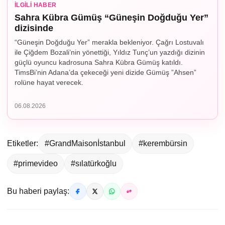
İLGILI HABER
Sahra Kübra Gümüş “Güneşin Doğduğu Yer”
dizisinde
“Güneşin Doğduğu Yer” merakla bekleniyor. Çağrı Lostuvalı
ile Çiğdem Bozali’nin yönettiği, Yıldız Tunç’un yazdığı dizinin
güçlü oyuncu kadrosuna Sahra Kübra Gümüş katıldı.
TimsBi’nin Adana’da çekeceği yeni dizide Gümüş ”Ahsen”
rolüne hayat verecek.
06.08.2026
Etiketler:
#GrandMaisonİstanbul
#kerembürsin
#primevideo
#sılatürkoğlu
Bu haberi paylaş: