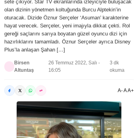
sete çıkıyor. Star TV ekranlarında izleyiciyle buluşacak
olan dizinin yönetmen koltuğunda Burcu Alptekin’in
oturacak. Dizide Öznur Serçeler ‘Asuman’ karakterine
hayat verecek. Serçeler, yeni imajıyla dikkat çekti. Rol
gereği saçlarını sarıya boyatan güzel oyuncu dizi için
hazırlıklarını tamamladı. Öznur Serçeler ayrıca Disney
Plus’la anlaşan Şahan […]
Birsen
26 Temmuz 2022, Salı -
3 dk
Altuntaş
16:05
okuma
A- A A+