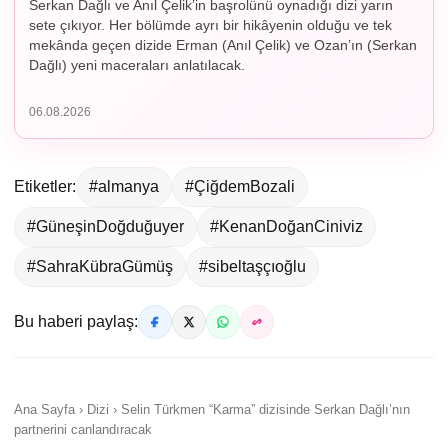
Serkan Dağlı ve Anıl Çelik’in başrolünü oynadığı dizi yarın
sete çıkıyor. Her bölümde ayrı bir hikâyenin olduğu ve tek
mekânda geçen dizide Erman (Anıl Çelik) ve Ozan’ın (Serkan
Dağlı) yeni maceraları anlatılacak.
06.08.2026
Etiketler:
#almanya
#ÇiğdemBozali
#GüneşinDoğduğuyer
#KenanDoğanCiniviz
#SahraKübraGümüş
#sibeltaşçıoğlu
Bu haberi paylaş:
Ana Sayfa › Dizi › Selin Türkmen “Karma” dizisinde Serkan Dağlı’nın
partnerini canlandıracak