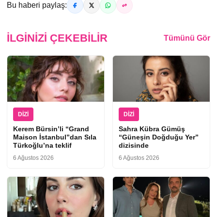
Bu haberi paylaş:
İLGINIZI ÇEKEBILIR
Tümünü Gör
DIZI
DIZI
Kerem Bürsin’li “Grand
Sahra Kübra Gümüş
Maison İstanbul”dan Sıla
“Güneşin Doğduğu Yer”
Türkoğlu’na teklif
dizisinde
6 Ağustos 2026
6 Ağustos 2026