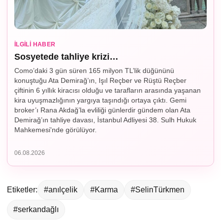
İLGILI HABER
Sosyetede tahliye krizi…
Como’daki 3 gün süren 165 milyon TL’lik düğününü
konuştuğu Ata Demirağ’ın, Işıl Reçber ve Rüştü Reçber
çiftinin 6 yıllık kiracısı olduğu ve tarafların arasında yaşanan
kira uyuşmazlığının yargıya taşındığı ortaya çıktı. Gemi
broker’ı Rana Akdağ’la evliliği günlerdir gündem olan Ata
Demirağ’ın tahliye davası, İstanbul Adliyesi 38. Sulh Hukuk
Mahkemesi'nde görülüyor.
06.08.2026
Etiketler:
#anılçelik
#Karma
#SelinTürkmen
#serkandağlı