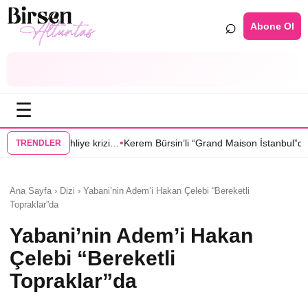
⌕
Abone Ol
☰
•
rizi…
Kerem Bürsin’li “Grand Maison İstanbul”dan Sıla Türkoğlu’na tekli
TRENDLER
Ana Sayfa › Dizi › Yabani’nin Adem’i Hakan Çelebi “Bereketli
Topraklar”da
Yabani’nin Adem’i Hakan
Çelebi “Bereketli
Topraklar”da