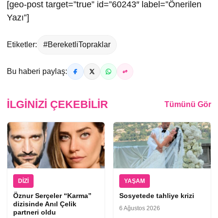
[geo-post target=”true” id=”60243″ label=”Önerilen
Yazı”]
Etiketler:
#BereketliTopraklar
Bu haberi paylaş:
İLGINIZI ÇEKEBILIR
Tümünü Gör
DIZI
YAŞAM
Öznur Serçeler “Karma”
Sosyetede tahliye krizi
dizisinde Anıl Çelik
6 Ağustos 2026
partneri oldu