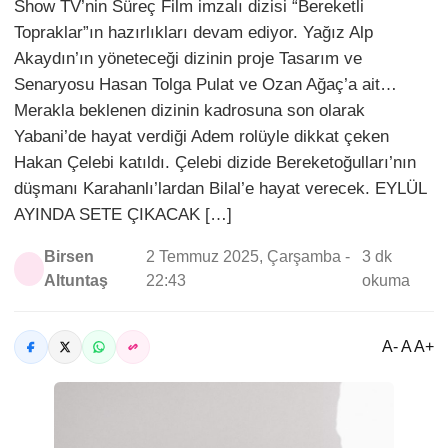
Show TV’nin Süreç Film imzalı dizisi “Bereketli
Topraklar”ın hazırlıkları devam ediyor. Yağız Alp
Akaydın’ın yöneteceği dizinin proje Tasarım ve
Senaryosu Hasan Tolga Pulat ve Ozan Ağaç’a ait…
Merakla beklenen dizinin kadrosuna son olarak
Yabani’de hayat verdiği Adem rolüyle dikkat çeken
Hakan Çelebi katıldı. Çelebi dizide Bereketoğulları’nın
düşmanı Karahanlı’lardan Bilal’e hayat verecek. EYLÜL
AYINDA SETE ÇIKACAK […]
Birsen
2 Temmuz 2025, Çarşamba -
3 dk
Altuntaş
22:43
okuma
A- A A+