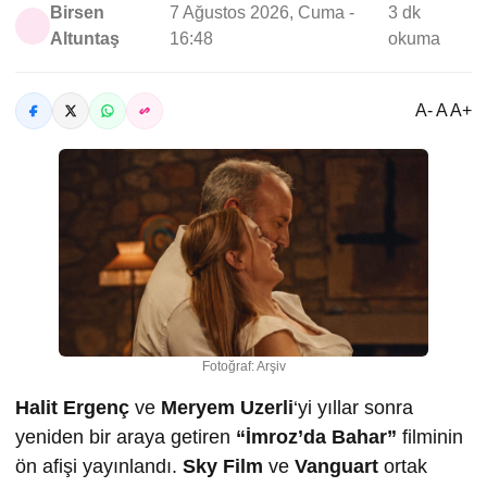
Birsen
7 Ağustos 2026, Cuma -
3 dk
Altuntaş
16:48
okuma
A- A A+
Fotoğraf: Arşiv
Halit Ergenç
ve
Meryem Uzerli
‘yi yıllar sonra
yeniden bir araya getiren
“İmroz’da Bahar”
filminin
ön afişi yayınlandı.
Sky Film
ve
Vanguart
ortak