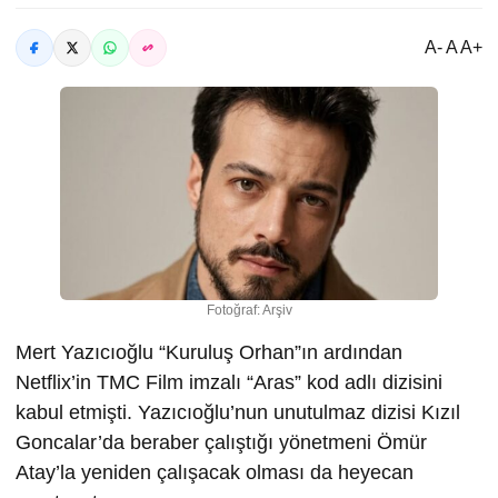
A- A A+
Fotoğraf: Arşiv
Mert Yazıcıoğlu “Kuruluş Orhan”ın ardından
Netflix’in TMC Film imzalı “Aras” kod adlı dizisini
kabul etmişti. Yazıcıoğlu’nun unutulmaz dizisi Kızıl
Goncalar’da beraber çalıştığı yönetmeni Ömür
Atay’la yeniden çalışacak olması da heyecan