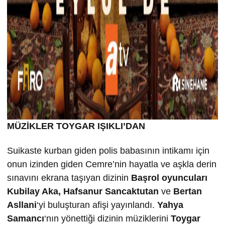
MÜZİKLER TOYGAR IŞIKLI’DAN
Suikaste kurban giden polis babasının intikamı için
onun izinden giden Cemre’nin hayatla ve aşkla derin
sınavını ekrana taşıyan dizinin
Ba
şrol oyuncuları
Kubilay Aka, Hafsanur Sancaktutan
ve
Bertan
Asllani
‘yi buluşturan afişi yayınlandı.
Yahya
Samancı
‘nın yönettiği dizinin müziklerini
Toygar