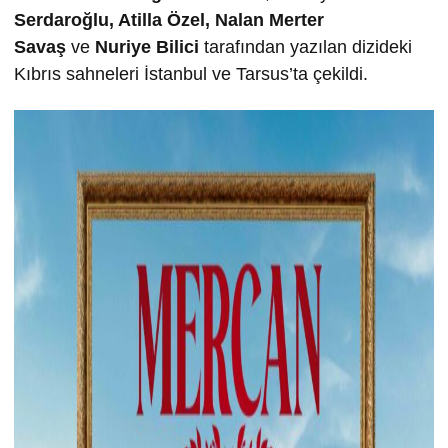
Serdaro
ğ
lu, Atilla Özel, Nalan Merter
Sava
ş
ve
Nuriye Bilici
tarafından yazılan dizideki
Kıbrıs sahneleri İstanbul ve Tarsus’ta çekildi.