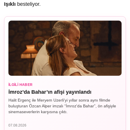
I
ş
ıklı
besteliyor.
İLGILI HABER
İmroz’da Bahar’ın afişi yayınlandı
Halit Ergenç ile Meryem Uzerli'yi yıllar sonra aynı filmde
buluşturan Özcan Alper imzalı “İmroz'da Bahar”, ön afişiyle
sinemaseverlerin karşısına çıktı.
07.08.2026