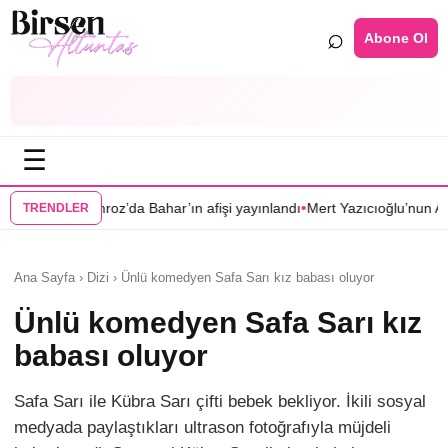
⌕
Abone Ol
☰
•
ahar’ın afişi yayınlandı
Mert Yazıcıoğlu’nun Aras dizisi ilkbahara ertele
TRENDLER
Ana Sayfa › Dizi › Ünlü komedyen Safa Sarı kız babası oluyor
Ünlü komedyen Safa Sarı kız
babası oluyor
Safa Sarı ile Kübra Sarı çifti bebek bekliyor. İkili sosyal
medyada paylaştıkları ultrason fotoğrafıyla müjdeli