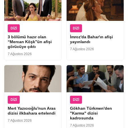
DIZI
DIZI
3 bölümü hazır olan
İmroz'da Bahar'ın afişi
“Mercan Köşk”ün afişi
yayınlandı
görücüye çıktı
7 Ağustos 2026
7 Ağustos 2026
DIZI
DIZI
Mert Yazıcıoğlu'nun Aras
Gökhan Türkmen'den
dizisi ilkbahara ertelendi
"Karma" dizisi
kadrosunda
7 Ağustos 2026
7 Ağustos 2026