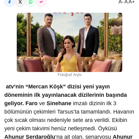
A- A A+
Fotoğraf: Arşiv
atv’nin “Mercan Köşk” dizisi yeni yayın
döneminin ilk yayınlanacak dizilerinin başında
geliyor.
Faro
ve
Sinehane
imzalı dizinin ilk 3
bölümünün çekimleri Tarsus’ta tamamlandı. Havanın
çok sıcak olması nedeniyle sete ara verildi. Ekibin
yeni çekim takvimi henüz netleşmedi. Öyküsü
Ahunur Serdaro
ğ
lu
‘na ait olan, senaryosu
Ahunur