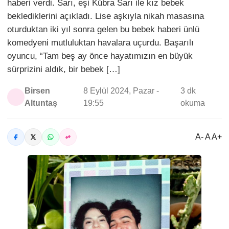
haberi verdi. Sarı, eşi Kübra Sarı ile kız bebek
beklediklerini açıkladı. Lise aşkıyla nikah masasına
oturduktan iki yıl sonra gelen bu bebek haberi ünlü
komedyeni mutluluktan havalara uçurdu. Başarılı
oyuncu, “Tam beş ay önce hayatımızın en büyük
sürprizini aldık, bir bebek […]
Birsen
8 Eylül 2024, Pazar -
3 dk
Altuntaş
19:55
okuma
A- A A+