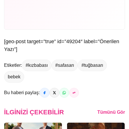
[geo-post target=”true” id=”49204″ label=”Önerilen
Yazı”]
Etiketler:
#kızbabası
#safasarı
#tuğbasarı
bebek
Bu haberi paylaş:
İLGINIZI ÇEKEBILIR
Tümünü Gör