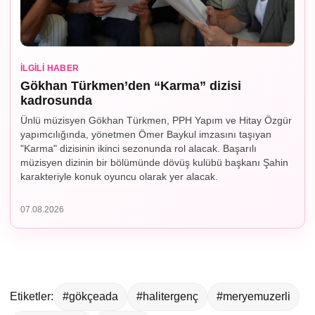
İLGILI HABER
Gökhan Türkmen’den “Karma” dizisi
kadrosunda
Ünlü müzisyen Gökhan Türkmen, PPH Yapım ve Hitay Özgür
yapımcılığında, yönetmen Ömer Baykul imzasını taşıyan
"Karma" dizisinin ikinci sezonunda rol alacak. Başarılı
müzisyen dizinin bir bölümünde dövüş kulübü başkanı Şahin
karakteriyle konuk oyuncu olarak yer alacak.
07.08.2026
Etiketler:
#gökçeada
#halitergenç
#meryemuzerli