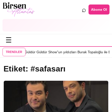
⌕
Abone Ol
☰
•
drosunda
“Güldür Güldür Show”un yıldızları Burak Topaloğlu ile Berkay
TRENDLER
Etiket:
#safasarı