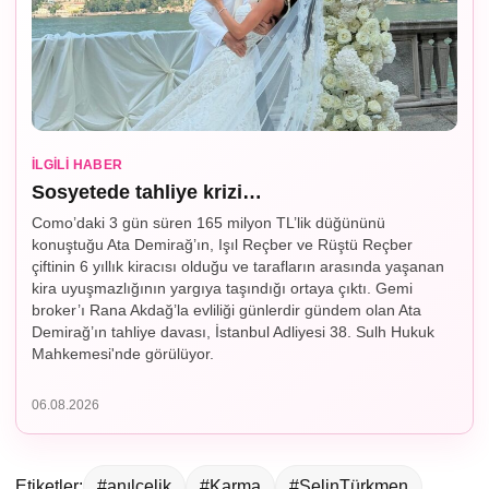
İLGILI HABER
Sosyetede tahliye krizi…
Como’daki 3 gün süren 165 milyon TL’lik düğününü
konuştuğu Ata Demirağ’ın, Işıl Reçber ve Rüştü Reçber
çiftinin 6 yıllık kiracısı olduğu ve tarafların arasında yaşanan
kira uyuşmazlığının yargıya taşındığı ortaya çıktı. Gemi
broker’ı Rana Akdağ’la evliliği günlerdir gündem olan Ata
Demirağ’ın tahliye davası, İstanbul Adliyesi 38. Sulh Hukuk
Mahkemesi'nde görülüyor.
06.08.2026
Etiketler:
#anılçelik
#Karma
#SelinTürkmen