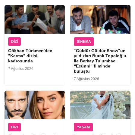
DIZI
SINEMA
Gökhan Türkmen'den
“Güldür Güldür Show”un
"Karma" dizisi
yıldızları Burak Topaloğlu
kadrosunda
ile Berkay Tulumbacı
“Ecünni” filminde
7 Ağustos 2026
buluştu
7 Ağustos 2026
DIZI
YAŞAM