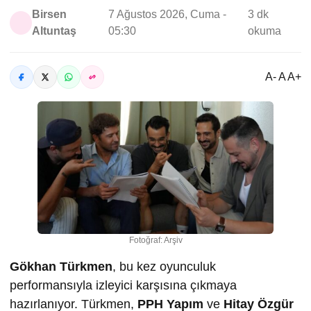
Birsen
7 Ağustos 2026, Cuma -
3 dk
Altuntaş
05:30
okuma
A- A A+
Fotoğraf: Arşiv
Gökhan Türkmen
, bu kez oyunculuk
performansıyla izleyici karşısına çıkmaya
hazırlanıyor. Türkmen,
PPH Yapım
ve
Hitay Özgür