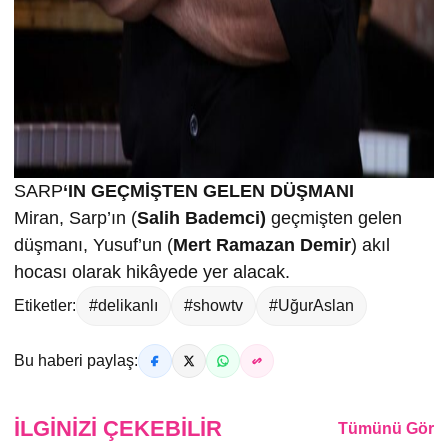
SARP
‘IN GEÇMİŞTEN GELEN DÜŞMANI
Miran, Sarp’ın (
Salih Bademci)
geçmişten gelen
düşmanı, Yusuf’un (
Mert Ramazan Demir
) akıl
hocası olarak hikâyede yer alacak.
Etiketler:
#delikanlı
#showtv
#UğurAslan
Bu haberi paylaş:
İLGINIZI ÇEKEBILIR
Tümünü Gör