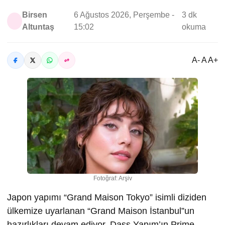
Birsen
6 Ağustos 2026, Perşembe -
3 dk
Altuntaş
15:02
okuma
A- A A+
Fotoğraf: Arşiv
Japon yapımı “Grand Maison Tokyo” isimli diziden
ülkemize uyarlanan “Grand Maison İstanbul”un
hazırlıkları devam ediyor. Dass Yapım’ın Prime