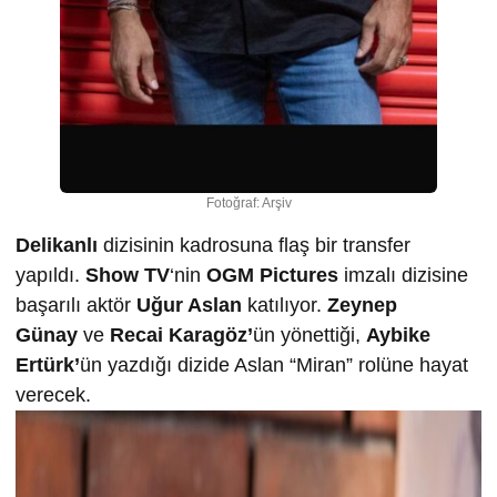
Fotoğraf: Arşiv
Delikanlı
dizisinin kadrosuna flaş bir transfer
yapıldı.
Show TV
‘nin
OGM Pictures
imzalı dizisine
başarılı aktör
Uğur Aslan
katılıyor.
Zeynep
Günay
ve
Recai Karagöz’
ün yönettiği,
Aybike
Ertürk’
ün yazdığı dizide Aslan “Miran” rolüne hayat
verecek.