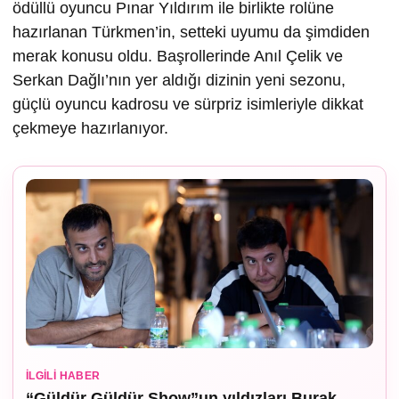
ödüllü oyuncu Pınar Yıldırım ile birlikte rolüne
hazırlanan Türkmen’in, setteki uyumu da şimdiden
merak konusu oldu. Başrollerinde Anıl Çelik ve
Serkan Dağlı’nın yer aldığı dizinin yeni sezonu,
güçlü oyuncu kadrosu ve sürpriz isimleriyle dikkat
çekmeye hazırlanıyor.
İLGILI HABER
“Güldür Güldür Show”un yıldızları Burak