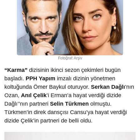
Fotoğraf: Arşiv
“Karma”
dizisinin ikinci sezon çekimleri bugün
başladı.
PPH Yapım
imzalı dizinin yönetmen
koltuğunda Ömer Baykul oturuyor.
Serkan Dağlı
’nın
Ozan,
Anıl Çelik
’i Erman’a hayat verdiği dizide
Dağlı’’nın partneri
Selin Türkmen
olmuştu.
Türkmen’in direk dansçısı Cansu’ya hayat verdiği
dizide Çelik’in partneri de belli oldu.