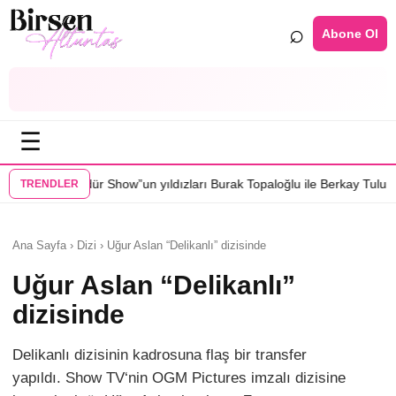
⌕
Abone Ol
☰
”un yıldızları Burak Topaloğlu ile Berkay Tulumbacı “Ecünni” filminde 
TRENDLER
Ana Sayfa › Dizi › Uğur Aslan “Delikanlı” dizisinde
Uğur Aslan “Delikanlı”
dizisinde
Delikanlı dizisinin kadrosuna flaş bir transfer
yapıldı. Show TV‘nin OGM Pictures imzalı dizisine