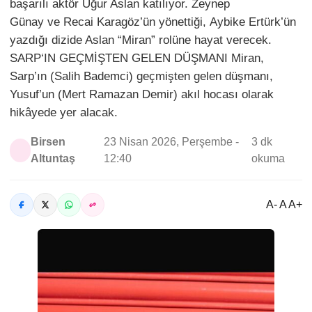
başarılı aktör Uğur Aslan katılıyor. Zeynep
Günay ve Recai Karagöz’ün yönettiği, Aybike Ertürk’ün
yazdığı dizide Aslan “Miran” rolüne hayat verecek.
SARP‘IN GEÇMİŞTEN GELEN DÜŞMANI Miran,
Sarp’ın (Salih Bademci) geçmişten gelen düşmanı,
Yusuf’un (Mert Ramazan Demir) akıl hocası olarak
hikâyede yer alacak.
Birsen
23 Nisan 2026, Perşembe -
3 dk
Altuntaş
12:40
okuma
A- A A+