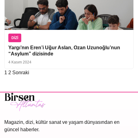
DIZI
Yargı’nın Eren’i Uğur Aslan, Ozan Uzunoğlu’nun
“Asylum” dizisinde
4 Kasım 2024
1
2
Sonraki
Yazı
sayfalaması
Magazin, dizi, kültür sanat ve yaşam dünyasından en
güncel haberler.