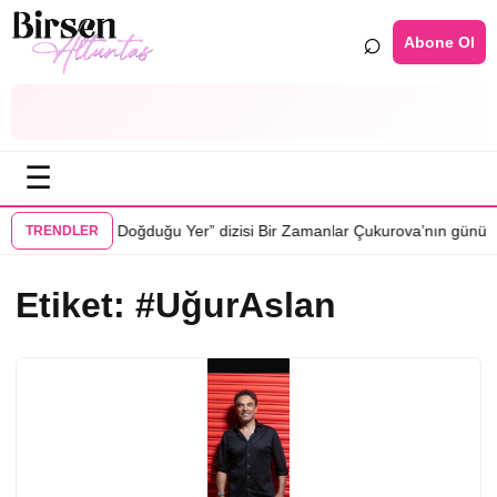
⌕
Abone Ol
☰
•
r
“Güneşin Doğduğu Yer” dizisi Bir Zamanlar Çukurova’nın gününe geli
TRENDLER
Etiket:
#UğurAslan