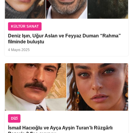
KÜLTÜR SANAT
Deniz Işın, Uğur Aslan ve Feyyaz Duman “Rahma”
filminde buluştu
4 Mayıs 2025
DIZI
İsmail Hacıoğlu ve Ayça Ayşin Turan’lı Rüzgârlı