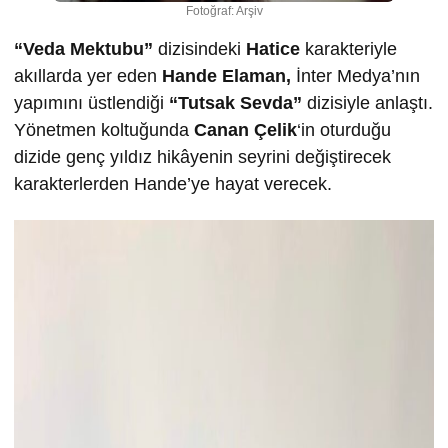
Fotoğraf: Arşiv
“Veda Mektubu”
dizisindeki
Hatice
karakteriyle
akıllarda yer eden
Hande Elaman,
İnter Medya’nın
yapımını üstlendiği
“Tutsak Sevda”
dizisiyle anlaştı.
Yönetmen koltuğunda
Canan Çelik
‘in oturduğu
dizide genç yıldız hikâyenin seyrini değiştirecek
karakterlerden Hande’ye hayat verecek.