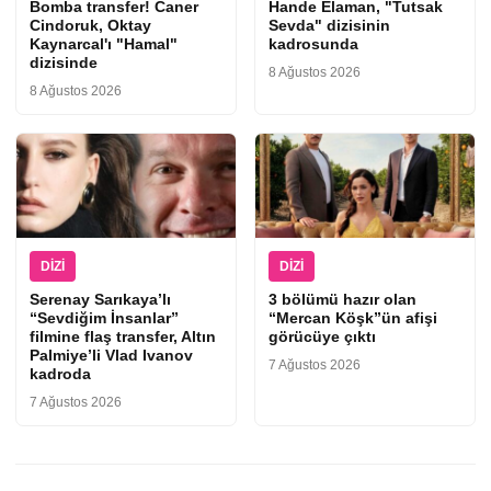
Bomba transfer! Caner
Hande Elaman, "Tutsak
Cindoruk, Oktay
Sevda" dizisinin
Kaynarcal'ı "Hamal"
kadrosunda
dizisinde
8 Ağustos 2026
8 Ağustos 2026
DIZI
DIZI
Serenay Sarıkaya’lı
3 bölümü hazır olan
“Sevdiğim İnsanlar”
“Mercan Köşk”ün afişi
filmine flaş transfer, Altın
görücüye çıktı
Palmiye’li Vlad Ivanov
7 Ağustos 2026
kadroda
7 Ağustos 2026