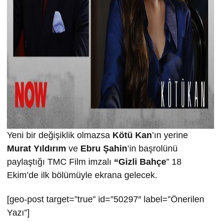
Yeni bir değişiklik olmazsa
Kötü Kan
’ın yerine
Murat Yıldırım
ve
Ebru Şahin
’in başrolünü
paylaştığı TMC Film imzalı
“Gizli Bahçe
” 18
Ekim’de ilk bölümüyle ekrana gelecek.
[geo-post target=”true” id=”50297″ label=”Önerilen
Yazı”]