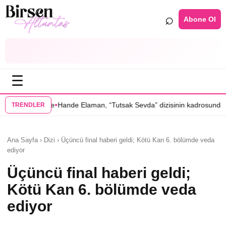
⌕
Abone Ol
☰
•
de Elaman, “Tutsak Sevda” dizisinin kadrosunda
Serenay Sarıkaya’lı “
TRENDLER
Ana Sayfa › Dizi › Üçüncü final haberi geldi; Kötü Kan 6. bölümde veda
ediyor
Üçüncü final haberi geldi;
Kötü Kan 6. bölümde veda
ediyor