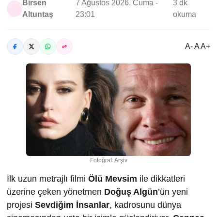
Birsen
7 Ağustos 2026, Cuma -
3 dk
Altuntaş
23:01
okuma
A- A A+
Fotoğraf: Arşiv
İlk uzun metrajlı filmi
Ölü Mevsim
ile dikkatleri
üzerine çeken yönetmen
Doğuş Algün
’ün yeni
projesi
Sevdiğim İnsanlar
, kadrosunu dünya