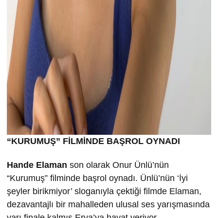
“KURUMU
Ş” FİLMİND
E BA
ŞROL OYNADI
Hande Elaman
son olarak Onur Ünlü’nün
“Kurumuş” filminde başrol oynadı. Ünlü’nün ‘İyi
şeyler birikmiyor’ sloganıyla çektiği filmde Elaman,
dezavantajlı bir mahalleden ulusal ses yarışmasında
yarı finale kalmış Erva’ya hayat veriyor.