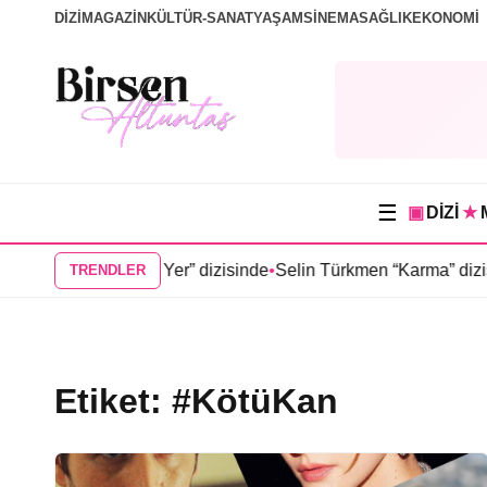
DİZİ
MAGAZİN
KÜLTÜR-SANAT
YAŞAM
SİNEMA
SAĞLIK
EKONOMİ
☰
▣
DİZİ
★
eşin Doğduğu Yer” dizisinde
•
Selin Türkmen “Karma” dizisinde 
TRENDLER
Etiket:
#KötüKan