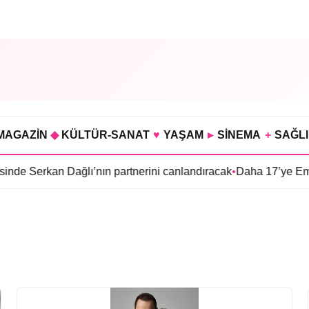
MAGAZİN
◆
KÜLTÜR-SANAT
♥
YAŞAM
▸
SİNEMA
+
SAĞL
Serkan Dağlı’nın partnerini canlandıracak
•
Daha 17’ye Emir Sarı