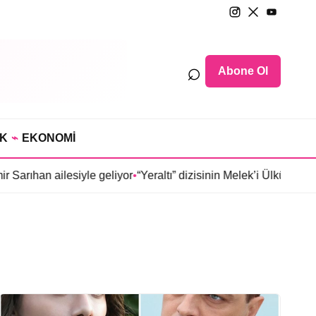
⌕
Abone Ol
IK
⌁
EKONOMİ
han ailesiyle geliyor
•
“Yeraltı” dizisinin Melek’i Ülkü Hilal Çif