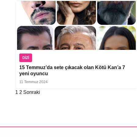
DIZI
15 Temmuz’da sete çıkacak olan Kötü Kan’a 7
yeni oyuncu
11 Temmuz 2024
1
2
Sonraki
Yazı
sayfalaması