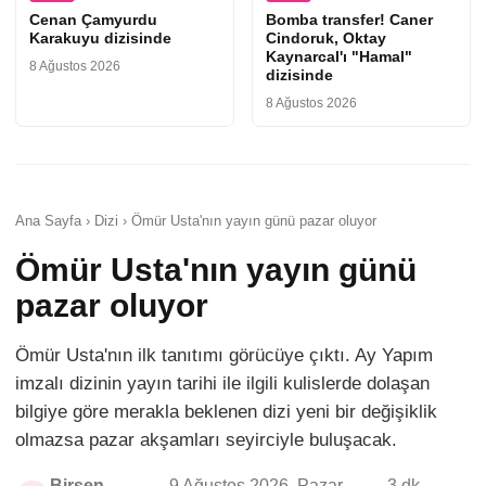
Cenan Çamyurdu
Bomba transfer! Caner
Karakuyu dizisinde
Cindoruk, Oktay
Kaynarcal'ı "Hamal"
8 Ağustos 2026
dizisinde
8 Ağustos 2026
Ana Sayfa › Dizi › Ömür Usta'nın yayın günü pazar oluyor
Ömür Usta'nın yayın günü
pazar oluyor
Ömür Usta'nın ilk tanıtımı görücüye çıktı. Ay Yapım
imzalı dizinin yayın tarihi ile ilgili kulislerde dolaşan
bilgiye göre merakla beklenen dizi yeni bir değişiklik
olmazsa pazar akşamları seyirciyle buluşacak.
Birsen
9 Ağustos 2026, Pazar -
3 dk