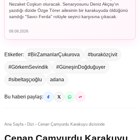
Nezaket Coşkun oturacak. Senaryosunu Deniz Akçay'ın
yazdığı dizide Özge Törer ailesinin bir karakuyuda öldüğünü
sandığı "Savcı Ferda" rolüyle seyirci karşısına çıkacak.
08.08.2026
Etiketler:
#BirZamanlarÇukurova
#buraközçivit
#GörkemSevindik
#GüneşinDoğduğuyer
#sibeltaşçıoğlu
adana
Bu haberi paylaş:
Ana Sayfa › Dizi › Cenan Çamyurdu Karakuyu dizisinde
Cenan Çamyurdu Karakuyu