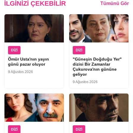
İLGINIZI ÇEKEBILIR
Tümünü Gör
DIZI
DIZI
Ömür Usta'nın yayın
"Güneşin Doğduğu Yer"
günü pazar oluyor
dizisi Bir Zamanlar
Çukurova'nın gününe
9 Ağustos 2026
geliyor
9 Ağustos 2026
DIZI
DIZI