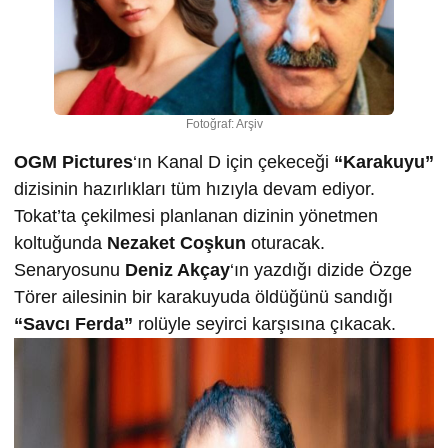
Fotoğraf: Arşiv
OGM Pictures
‘ın Kanal D için çekeceği
“Karakuyu”
dizisinin hazırlıkları tüm hızıyla devam ediyor.
Tokat’ta çekilmesi planlanan dizinin yönetmen
koltuğunda
Nezaket Coşkun
oturacak.
Senaryosunu
Deniz Akçay
‘ın yazdığı dizide Özge
Törer ailesinin bir karakuyuda öldüğünü sandığı
“Savcı Ferda”
rolüyle seyirci karşısına çıkacak.