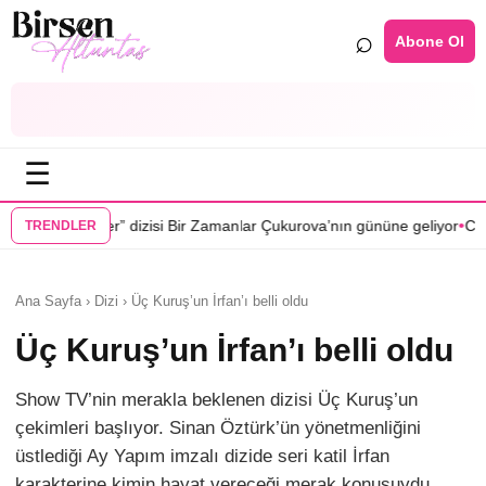
⌕
Abone Ol
☰
•
i Bir Zamanlar Çukurova’nın gününe geliyor
Cenan Çamyurdu Karakuyu
TRENDLER
Ana Sayfa › Dizi › Üç Kuruş’un İrfan’ı belli oldu
Üç Kuruş’un İrfan’ı belli oldu
Show TV’nin merakla beklenen dizisi Üç Kuruş’un
çekimleri başlıyor. Sinan Öztürk’ün yönetmenliğini
üstlediği Ay Yapım imzalı dizide seri katil İrfan
karakterine kimin hayat vereceği merak konusuydu.