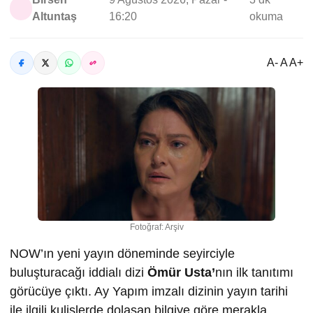
Altuntaş
16:20
okuma
A- A A+
Fotoğraf: Arşiv
NOW’ın yeni yayın döneminde seyirciyle
buluşturacağı iddialı dizi
Ömür Usta’
nın ilk tanıtımı
görücüye çıktı. Ay Yapım imzalı dizinin yayın tarihi
ile ilgili kulislerde dolaşan bilgiye göre merakla