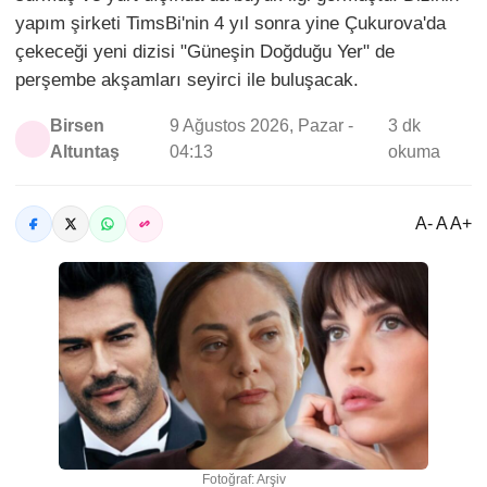
yapım şirketi TimsBi'nin 4 yıl sonra yine Çukurova'da
çekeceği yeni dizisi "Güneşin Doğduğu Yer" de
perşembe akşamları seyirci ile buluşacak.
Birsen
9 Ağustos 2026, Pazar -
3 dk
Altuntaş
04:13
okuma
A- A A+
Fotoğraf: Arşiv