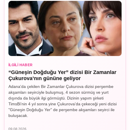
İLGILI HABER
“Güneşin Doğduğu Yer” dizisi Bir Zamanlar
Çukurova’nın gününe geliyor
Adana'da çekilen Bir Zamanlar Çukurova dizisi perşembe
akşamları seyirciyle buluşmuş, 4 sezon sürmüş ve yurt
dışında da büyük ilgi görmüştü. Dizinin yapım şirketi
TimsBi'nin 4 yıl sonra yine Çukurova'da çekeceği yeni dizisi
"Güneşin Doğduğu Yer" de perşembe akşamları seyirci ile
buluşacak.
09.08.2026